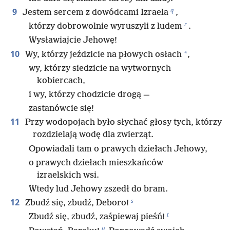
q
9
Jestem sercem z dowódcami Izraela
,
r
którzy dobrowolnie wyruszyli z ludem
.
Wysławiajcie Jehowę!
10
*
Wy, którzy jeździcie na płowych osłach
,
wy, którzy siedzicie na wytwornych
kobiercach,
i wy, którzy chodzicie drogą —
zastanówcie się!
11
Przy wodopojach było słychać głosy tych, którzy
rozdzielają wodę dla zwierząt.
Opowiadali tam o prawych dziełach Jehowy,
o prawych dziełach mieszkańców
izraelskich wsi.
Wtedy lud Jehowy zszedł do bram.
s
12
Zbudź się, zbudź, Deboro!
t
Zbudź się, zbudź, zaśpiewaj pieśń!
u