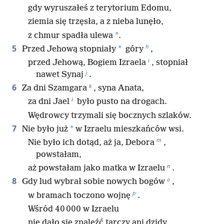
gdy wyruszałeś z terytorium Edomu,
ziemia się trzęsła, a z nieba lunęło,
*
z chmur spadła ulewa
.
h
5
*
Przed Jehową stopniały
góry
,
i
przed Jehową, Bogiem Izraela
, stopniał
j
nawet Synaj
.
k
6
Za dni Szamgara
, syna Anata,
l
za dni Jael
było pusto na drogach.
Wędrowcy trzymali się bocznych szlaków.
7
*
Nie było już
w Izraelu mieszkańców wsi.
m
Nie było ich dotąd, aż ja, Debora
,
powstałam,
n
aż powstałam jako matka w Izraelu
.
o
8
Gdy lud wybrał sobie nowych bogów
,
p
w bramach toczono wojnę
.
Wśród 40 000 w Izraelu
nie dało się znaleźć tarczy ani dzidy.