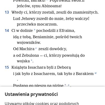
Powstań, Baraku!
Poprowadź swoich
jeńców, synu Abinoama!
13
Wtedy ci, którzy zostali, zeszli do znamienitych.
Lud Jehowy zszedł do mnie, żeby walczyć
przeciwko mocarzom.
14
*
Ci w dolinie
pochodzili z Efraima,
idą z tobą, Beniaminie, pośród twoich
wojowników.
v
Od Machira
zeszli dowódcy,
a od Zebulona — ci, którzy powołują do
*
wojska
.
15
Książęta Issachara byli z Deborą
w
i jak było z Issacharem, tak było z Barakiem
.
x
*
Posłano go pieszo na nizinę
.
Ale w plemieniu Rubena serca wielu były
Ustawienia prywatności
niezdecydowane.
Używamy plików cookies oraz podobnych
16
Dlaczego usiadłeś między dwoma jukami