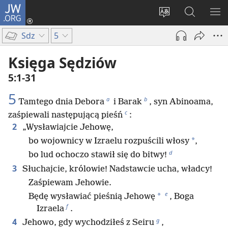
JW.ORG
Logowanie
(opens
Wybór
Szukaj
PO
new
języka
na
ME
Sdz
5
window)
JW.ORG
Księga Sędziów
5:1-31
5
a
b
Tamtego dnia Debora
i Barak
, syn Abinoama,
c
zaśpiewali następującą pieśń
:
2
„Wysławiajcie Jehowę,
*
bo wojownicy w Izraelu rozpuścili włosy
,
d
bo lud ochoczo stawił się do bitwy!
3
Słuchajcie, królowie! Nadstawcie ucha, władcy!
Zaśpiewam Jehowie.
e
*
Będę wysławiać pieśnią Jehowę
, Boga
f
Izraela
.
g
4
Jehowo, gdy wychodziłeś z Seiru
,