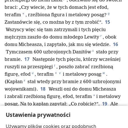
przeszpiegi do ziemi Laisz
, odezwało się do swoich
braci: „Czy wiecie, że w tych domach jest efod,
q
*
terafim
, rzeźbiona figura i metalowy posąg?
15
Zastanówcie się, co można by z tym zrobić”.
Wszyscy więc się tam zatrzymali i tych pięciu
r
mężczyzn zaszło do domu młodego Lewity
, obok
16
domu Micheasza, i zapytało, jak mu się wiedzie.
s
Tymczasem 600 uzbrojonych Danitów
stało przy
17
bramie.
Następnie tych pięciu, którzy wcześniej
t
ruszyli na przeszpiegi
, poszło zabrać rzeźbioną
u
v
w
*
figurę, efod
, terafim
i metalowy posąg
.
x
(Kapłan
stał wtedy przy bramie z 600 uzbrojonymi
18
wojownikami).
Weszli oni do domu Micheasza
*
i zabrali rzeźbioną figurę, efod, terafim
i metalowy
19
posąg. Na to kapłan zapytał: „Co robicie?”.
Ale
*
oni mu powiedzieli: „Milcz. Ani słowa!
Chodź
Ustawienia prywatności
*
z nami, żeby zostać naszym doradcą
i kapłanem.
Używamy plików cookies oraz podobnych
Co jest lepsze: żebyś był kapłanem w domu tylko