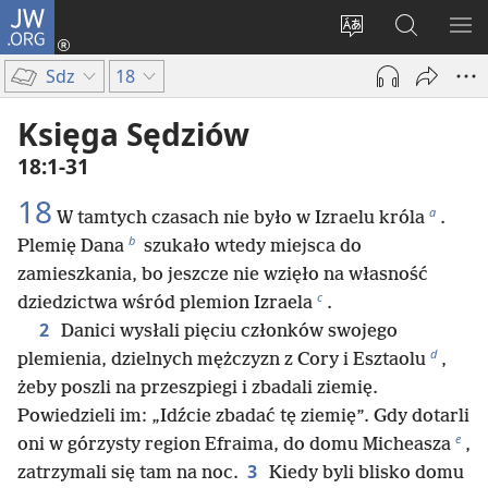
JW.ORG
Logowanie
(opens
Wybór
Szukaj
PO
new
języka
na
ME
Sdz
18
window)
JW.ORG
Księga Sędziów
18:1-31
18
a
W tamtych czasach nie było w Izraelu króla
.
b
Plemię Dana
szukało wtedy miejsca do
zamieszkania, bo jeszcze nie wzięło na własność
c
dziedzictwa wśród plemion Izraela
.
2
Danici wysłali pięciu członków swojego
d
plemienia, dzielnych mężczyzn z Cory i Esztaolu
,
żeby poszli na przeszpiegi i zbadali ziemię.
Powiedzieli im: „Idźcie zbadać tę ziemię”. Gdy dotarli
e
oni w górzysty region Efraima, do domu Micheasza
,
3
zatrzymali się tam na noc.
Kiedy byli blisko domu