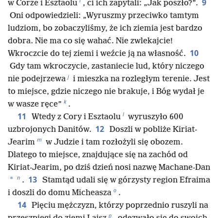
i
9
w Corze i Esztaolu
, ci ich zapytali: „Jak poszło?”.
Oni odpowiedzieli: „Wyruszmy przeciwko tamtym
ludziom, bo zobaczyliśmy, że ich ziemia jest bardzo
dobra. Nie ma co się wahać. Nie zwlekajcie!
10
Wkroczcie do tej ziemi i weźcie ją na własność.
Gdy tam wkroczycie, zastaniecie lud, który niczego
j
nie podejrzewa
i mieszka na rozległym terenie. Jest
to miejsce, gdzie niczego nie brakuje, i Bóg wydał je
k
w wasze ręce”
.
l
11
Wtedy z Cory i Esztaolu
wyruszyło 600
12
uzbrojonych Danitów.
Doszli w pobliże Kiriat-
m
Jearim
w Judzie i tam rozłożyli się obozem.
Dlatego to miejsce, znajdujące się na zachód od
Kiriat-Jearim, po dziś dzień nosi nazwę Machane-Dan
n
13
*
.
Stamtąd udali się w górzysty region Efraima
o
i doszli do domu Micheasza
.
14
Pięciu mężczyzn, którzy poprzednio ruszyli na
p