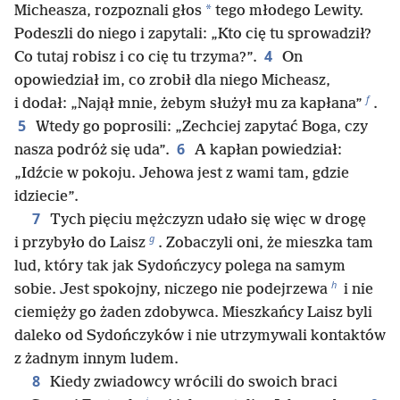
*
Micheasza, rozpoznali głos
tego młodego Lewity.
Podeszli do niego i zapytali: „Kto cię tu sprowadził?
4
Co tutaj robisz i co cię tu trzyma?”.
On
opowiedział im, co zrobił dla niego Micheasz,
f
i dodał: „Najął mnie, żebym służył mu za kapłana”
.
5
Wtedy go poprosili: „Zechciej zapytać Boga, czy
6
nasza podróż się uda”.
A kapłan powiedział:
„Idźcie w pokoju. Jehowa jest z wami tam, gdzie
idziecie”.
7
Tych pięciu mężczyzn udało się więc w drogę
g
i przybyło do Laisz
. Zobaczyli oni, że mieszka tam
lud, który tak jak Sydończycy polega na samym
h
sobie. Jest spokojny, niczego nie podejrzewa
i nie
ciemięży go żaden zdobywca. Mieszkańcy Laisz byli
daleko od Sydończyków i nie utrzymywali kontaktów
z żadnym innym ludem.
8
Kiedy zwiadowcy wrócili do swoich braci