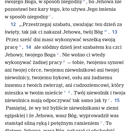
k
swojego Boga, w sposób niegodny
, bo Jehowa nie
pozostawi bez kary tego, kto używa Jego imienia
l
w sposób niegodny
.
12
„‚Przestrzegaj szabatu, uważając ten dzień za
m
13
święty, tak jak ci nakazał Jehowa, twój Bóg
.
Przez sześć dni masz wykonywać wszelką swoją
n
14
pracę
,
ale siódmy dzień jest szabatem ku czci
o
Jehowy, twojego Boga
. Nie wolno ci wtedy
p
wykonywać żadnej pracy
— tobie, twojemu synowi
ani twojej córce, twojemu niewolnikowi ani twojej
niewolnicy, twojemu bykowi, osłu ani żadnemu
innemu z twoich zwierząt, ani cudzoziemcowi, który
q
*
mieszka w twoim mieście
. Twój niewolnik i twoja
r
15
niewolnica mają odpoczywać tak samo jak ty
.
Pamiętaj, że wy też byliście niewolnikami w ziemi
egipskiej i że Jehowa, wasz Bóg, wyprowadził was
s
stamtąd silną ręką i potężnym ramieniem
. To