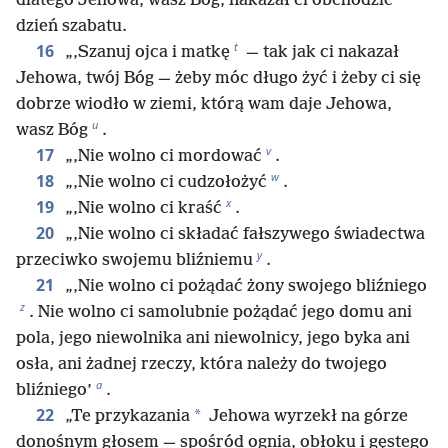
dlatego Jehowa, wasz Bóg, nakazał ci obchodzić
dzień szabatu.
t
16
„‚Szanuj ojca i matkę
— tak jak ci nakazał
Jehowa, twój Bóg — żeby móc długo żyć i żeby ci się
dobrze wiodło w ziemi, którą wam daje Jehowa,
u
wasz Bóg
.
v
17
„‚Nie wolno ci mordować
.
w
18
„‚Nie wolno ci cudzołożyć
.
x
19
„‚Nie wolno ci kraść
.
20
„‚Nie wolno ci składać fałszywego świadectwa
y
przeciwko swojemu bliźniemu
.
21
„‚Nie wolno ci pożądać żony swojego bliźniego
z
. Nie wolno ci samolubnie pożądać jego domu ani
pola, jego niewolnika ani niewolnicy, jego byka ani
osła, ani żadnej rzeczy, która należy do twojego
a
bliźniego’
.
22
*
„Te przykazania
Jehowa wyrzekł na górze
donośnym głosem — spośród ognia, obłoku i gęstego