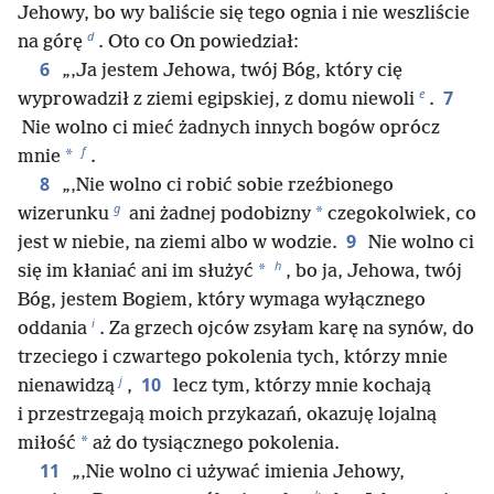
Jehowy, bo wy baliście się tego ognia i nie weszliście
d
na górę
. Oto co On powiedział:
6
„‚Ja jestem Jehowa, twój Bóg, który cię
e
7
wyprowadził z ziemi egipskiej, z domu niewoli
.
Nie wolno ci mieć żadnych innych bogów oprócz
f
*
mnie
.
8
„‚Nie wolno ci robić sobie rzeźbionego
g
*
wizerunku
ani żadnej podobizny
czegokolwiek, co
9
jest w niebie, na ziemi albo w wodzie.
Nie wolno ci
h
*
się im kłaniać ani im służyć
, bo ja, Jehowa, twój
Bóg, jestem Bogiem, który wymaga wyłącznego
i
oddania
. Za grzech ojców zsyłam karę na synów, do
trzeciego i czwartego pokolenia tych, którzy mnie
j
10
nienawidzą
,
lecz tym, którzy mnie kochają
i przestrzegają moich przykazań, okazuję lojalną
*
miłość
aż do tysiącznego pokolenia.
11
„‚Nie wolno ci używać imienia Jehowy,