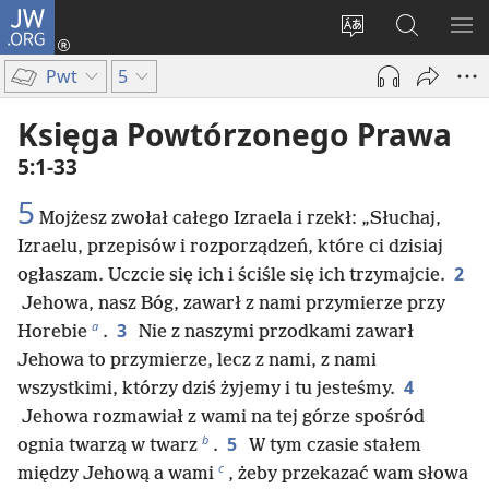
JW.ORG
Logowanie
(opens
Wybór
Szukaj
PO
new
języka
na
ME
Pwt
5
window)
JW.ORG
Księga Powtórzonego Prawa
5:1-33
5
Mojżesz zwołał całego Izraela i rzekł: „Słuchaj,
Izraelu, przepisów i rozporządzeń, które ci dzisiaj
2
ogłaszam. Uczcie się ich i ściśle się ich trzymajcie.
Jehowa, nasz Bóg, zawarł z nami przymierze przy
a
3
Horebie
.
Nie z naszymi przodkami zawarł
Jehowa to przymierze, lecz z nami, z nami
4
wszystkimi, którzy dziś żyjemy i tu jesteśmy.
Jehowa rozmawiał z wami na tej górze spośród
b
5
ognia twarzą w twarz
.
W tym czasie stałem
c
między Jehową a wami
, żeby przekazać wam słowa