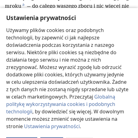
b
mroku
— do całego waszego zboru i nic więcej nie
dodał. Potem wypisał je na dwóch kamiennych
Ustawienia prywatności
c
tablicach, które dał mnie
.
23
Używamy plików cookies oraz podobnych
„A gdy tylko spośród ciemności — kiedy góra
technologii, by zapewnić ci jak najlepsze
d
płonęła — usłyszeliście głos
, podeszli do mnie
doświadczenia podczas korzystania z naszego
wszyscy zwierzchnicy waszych plemion i wasi starsi.
serwisu. Niektóre pliki cookies są niezbędne do
24
I powiedzieliście: ‚Jehowa, nasz Bóg, ukazał nam
działania tego serwisu i nie można z nich
swoją chwałę i wielkość i spośród ognia usłyszeliśmy
zrezygnować. Możesz wyrazić zgodę lub odrzucić
e
Jego głos
. Dzisiaj zobaczyliśmy, że Bóg może
dodatkowe pliki cookies, których używamy jedynie
rozmawiać z człowiekiem i ten może pozostać przy
w celu ulepszenia doświadczeń użytkownika. Żadne
f
25
życiu
.
Ale czy teraz nie umrzemy? Przecież ten
z tych danych nie zostaną nigdy sprzedane lub użyte
wielki ogień może nas pochłonąć. Jeśli dalej
w celach marketingowych. Przeczytaj
Globalną
będziemy słyszeć głos Jehowy, swojego Boga, to na
politykę wykorzystywania cookies i podobnych
26
*
pewno umrzemy.
Bo czy pośród całej ludzkości
technologii
, by dowiedzieć się więcej. W dowolnym
jest ktoś, kto by tak jak my słyszał głos żywego Boga
momencie możesz zmienić swoje ustawienia na
27
stronie
Ustawienia prywatności
.
mówiącego z ognia, a mimo to dalej żył?
Ty sam
O
podejdź i wysłuchaj wszystkiego, co powie Jehowa,
d