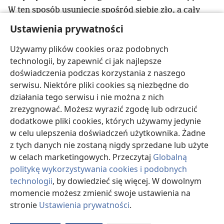
W ten sposób usuniecie spośród siebie zło, a cały
r
Izrael usłyszy o tym i będzie się bał
.
Ustawienia prywatności
22
„Jeśli ktoś popełni grzech zasługujący na
s
Używamy plików cookies oraz podobnych
wyrok śmierci i zostanie uśmiercony
, i zawieszony
technologii, by zapewnić ci jak najlepsze
t
23
na palu
,
to jego zwłoki nie mogą pozostać na
doświadczenia podczas korzystania z naszego
u
palu przez całą noc
. Koniecznie pochowajcie go
serwisu. Niektóre pliki cookies są niezbędne do
w tym samym dniu, bo ten, kto zawisł na palu, jest
działania tego serwisu i nie można z nich
v
przeklęty przez Boga
. Nie wolno wam kalać ziemi,
zrezygnować. Możesz wyrazić zgodę lub odrzucić
którą Jehowa, wasz Bóg, daje wam jako dziedzictwo
dodatkowe pliki cookies, których używamy jedynie
w
.
w celu ulepszenia doświadczeń użytkownika. Żadne
z tych danych nie zostaną nigdy sprzedane lub użyte
w celach marketingowych. Przeczytaj
Globalną
Wstecz
Dalej
politykę wykorzystywania cookies i podobnych
technologii
, by dowiedzieć się więcej. W dowolnym
momencie możesz zmienić swoje ustawienia na
stronie
Ustawienia prywatności
.
O
Prawa autorskie do tej publikacji
d