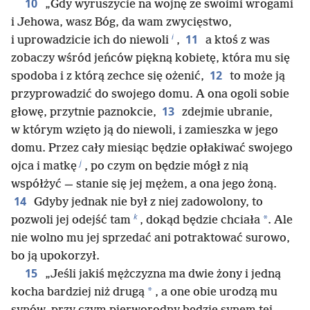
10
„Gdy wyruszycie na wojnę ze swoimi wrogami
i Jehowa, wasz Bóg, da wam zwycięstwo,
i
11
i uprowadzicie ich do niewoli
,
a ktoś z was
zobaczy wśród jeńców piękną kobietę, która mu się
12
spodoba i z którą zechce się ożenić,
to może ją
przyprowadzić do swojego domu. A ona ogoli sobie
13
głowę, przytnie paznokcie,
zdejmie ubranie,
w którym wzięto ją do niewoli, i zamieszka w jego
domu. Przez cały miesiąc będzie opłakiwać swojego
j
ojca i matkę
, po czym on będzie mógł z nią
współżyć — stanie się jej mężem, a ona jego żoną.
14
Gdyby jednak nie był z niej zadowolony, to
k
*
pozwoli jej odejść tam
, dokąd będzie chciała
. Ale
nie wolno mu jej sprzedać ani potraktować surowo,
bo ją upokorzył.
15
„Jeśli jakiś mężczyzna ma dwie żony i jedną
*
kocha bardziej niż drugą
, a one obie urodzą mu