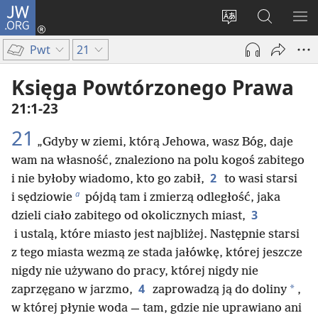
JW.ORG
Logowanie
(opens
Wybór
Szukaj
PO
new
języka
na
ME
Pwt
21
window)
JW.ORG
Księga Powtórzonego Prawa
21:1-23
21
„Gdyby w ziemi, którą Jehowa, wasz Bóg, daje
wam na własność, znaleziono na polu kogoś zabitego
2
i nie byłoby wiadomo, kto go zabił,
to wasi starsi
a
i sędziowie
pójdą tam i zmierzą odległość, jaka
3
dzieli ciało zabitego od okolicznych miast,
i ustalą, które miasto jest najbliżej. Następnie starsi
z tego miasta wezmą ze stada jałówkę, której jeszcze
nigdy nie używano do pracy, której nigdy nie
4
*
zaprzęgano w jarzmo,
zaprowadzą ją do doliny
,
w której płynie woda — tam, gdzie nie uprawiano ani