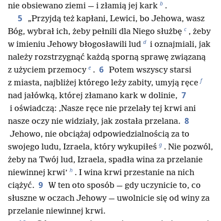
b
nie obsiewano ziemi — i złamią jej kark
.
5
„Przyjdą też kapłani, Lewici, bo Jehowa, wasz
c
Bóg, wybrał ich, żeby pełnili dla Niego służbę
, żeby
d
w imieniu Jehowy błogosławili lud
i oznajmiali, jak
należy rozstrzygnąć każdą sporną sprawę związaną
e
6
z użyciem przemocy
.
Potem wszyscy starsi
f
z miasta, najbliżej którego leży zabity, umyją ręce
7
nad jałówką, której złamano kark w dolinie,
i oświadczą: ‚Nasze ręce nie przelały tej krwi ani
8
nasze oczy nie widziały, jak została przelana.
Jehowo, nie obciążaj odpowiedzialnością za to
g
swojego ludu, Izraela, który wykupiłeś
. Nie pozwól,
żeby na Twój lud, Izraela, spadła wina za przelanie
h
niewinnej krwi’
. I wina krwi przestanie na nich
9
ciążyć.
W ten oto sposób — gdy uczynicie to, co
słuszne w oczach Jehowy — uwolnicie się od winy za
przelanie niewinnej krwi.