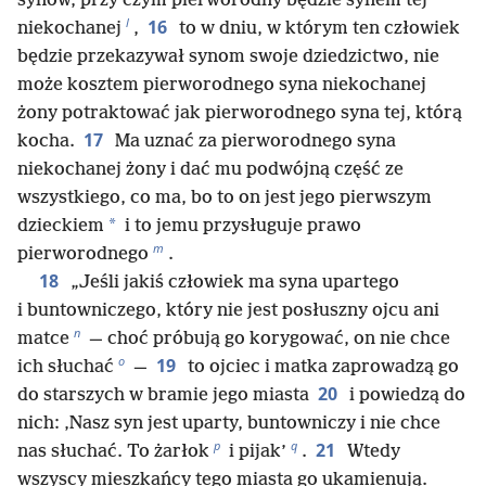
synów, przy czym pierworodny będzie synem tej
l
16
niekochanej
,
to w dniu, w którym ten człowiek
będzie przekazywał synom swoje dziedzictwo, nie
może kosztem pierworodnego syna niekochanej
żony potraktować jak pierworodnego syna tej, którą
17
kocha.
Ma uznać za pierworodnego syna
niekochanej żony i dać mu podwójną część ze
wszystkiego, co ma, bo to on jest jego pierwszym
*
dzieckiem
i to jemu przysługuje prawo
m
pierworodnego
.
18
„Jeśli jakiś człowiek ma syna upartego
i buntowniczego, który nie jest posłuszny ojcu ani
n
matce
— choć próbują go korygować, on nie chce
o
19
ich słuchać
—
to ojciec i matka zaprowadzą go
20
do starszych w bramie jego miasta
i powiedzą do
nich: ‚Nasz syn jest uparty, buntowniczy i nie chce
p
q
21
nas słuchać. To żarłok
i pijak’
.
Wtedy
wszyscy mieszkańcy tego miasta go ukamienują.