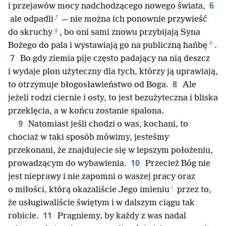
6
i przejawów mocy nadchodzącego nowego świata,
f
ale odpadli
— nie można ich ponownie przywieść
g
do skruchy
, bo oni sami znowu przybijają Syna
h
Bożego do pala i wystawiają go na publiczną hańbę
.
7
Bo gdy ziemia pije często padający na nią deszcz
i wydaje plon użyteczny dla tych, którzy ją uprawiają,
8
to otrzymuje błogosławieństwo od Boga.
Ale
jeżeli rodzi ciernie i osty, to jest bezużyteczna i bliska
przeklęcia, a w końcu zostanie spalona.
9
Natomiast jeśli chodzi o was, kochani, to
chociaż w taki sposób mówimy, jesteśmy
przekonani, że znajdujecie się w lepszym położeniu,
10
prowadzącym do wybawienia.
Przecież Bóg nie
jest nieprawy i nie zapomni o waszej pracy oraz
i
o miłości, którą okazaliście Jego imieniu
przez to,
że usługiwaliście świętym i w dalszym ciągu tak
11
robicie.
Pragniemy, by każdy z was nadal