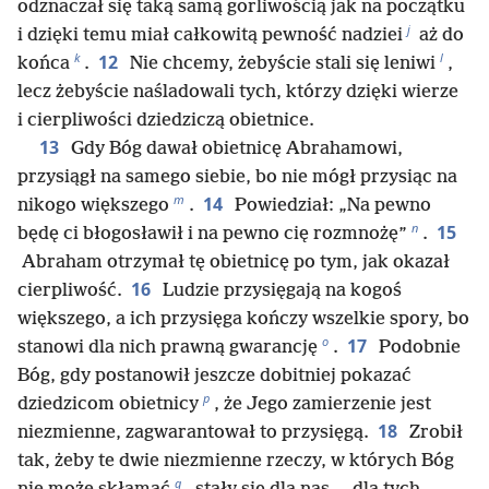
odznaczał się taką samą gorliwością jak na początku
j
i dzięki temu miał całkowitą pewność nadziei
aż do
k
l
12
końca
.
Nie chcemy, żebyście stali się leniwi
,
lecz żebyście naśladowali tych, którzy dzięki wierze
i cierpliwości dziedziczą obietnice.
13
Gdy Bóg dawał obietnicę Abrahamowi,
przysiągł na samego siebie, bo nie mógł przysiąc na
m
14
nikogo większego
.
Powiedział: „Na pewno
n
15
będę ci błogosławił i na pewno cię rozmnożę”
.
Abraham otrzymał tę obietnicę po tym, jak okazał
16
cierpliwość.
Ludzie przysięgają na kogoś
większego, a ich przysięga kończy wszelkie spory, bo
o
17
stanowi dla nich prawną gwarancję
.
Podobnie
Bóg, gdy postanowił jeszcze dobitniej pokazać
p
dziedzicom obietnicy
, że Jego zamierzenie jest
18
niezmienne, zagwarantował to przysięgą.
Zrobił
tak, żeby te dwie niezmienne rzeczy, w których Bóg
q