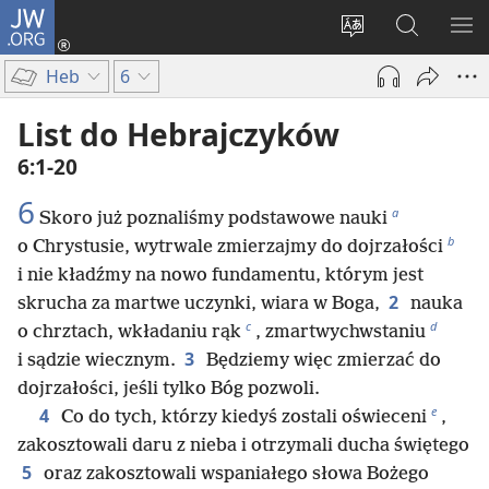
JW.ORG
Logowanie
(opens
Wybór
Szukaj
PO
new
języka
na
ME
Heb
6
window)
JW.ORG
List do Hebrajczyków
6:1-20
6
a
Skoro już poznaliśmy podstawowe nauki
b
o Chrystusie, wytrwale zmierzajmy do dojrzałości
i nie kładźmy na nowo fundamentu, którym jest
2
skrucha za martwe uczynki, wiara w Boga,
nauka
c
d
o chrztach, wkładaniu rąk
, zmartwychwstaniu
3
i sądzie wiecznym.
Będziemy więc zmierzać do
dojrzałości, jeśli tylko Bóg pozwoli.
e
4
Co do tych, którzy kiedyś zostali oświeceni
,
zakosztowali daru z nieba i otrzymali ducha świętego
5
oraz zakosztowali wspaniałego słowa Bożego