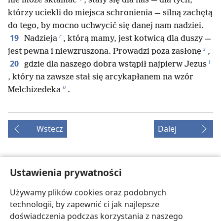
nie może skłamać
, stały się dla nas — dla tych,
którzy uciekli do miejsca schronienia — silną zachętą
do tego, by mocno uchwycić się danej nam nadziei.
r
19
Nadzieja
, którą mamy, jest kotwicą dla duszy —
s
jest pewna i niewzruszona. Prowadzi poza zasłonę
,
t
20
gdzie dla naszego dobra wstąpił najpierw Jezus
, który na zawsze stał się arcykapłanem na wzór
u
Melchizedeka
.
Wstecz
Dalej
Ustawienia prywatności
Prawa autorskie do tej publikacji
Używamy plików cookies oraz podobnych
Copyright
©
2026
Watch Tower Bible and Tract Society of
technologii, by zapewnić ci jak najlepsze
Pennsylvania.
WARUNKI UŻYTKOWANIA
|
POLITYKA PRYWATNOŚCI
|
USTAWIENIA
doświadczenia podczas korzystania z naszego