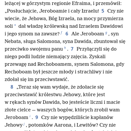
leżącej w górzystym regionie Efraima, i przemówił:
5
„Posłuchajcie, Jeroboamie i cały Izraelu!
Czy nie
wiecie, że Jehowa, Bóg Izraela, na mocy przymierza
*
soli
dał władzę królewską nad Izraelem Dawidowi
f
g
6
i jego synom na zawsze?
Ale Jeroboam
, syn
Nebata, sługa Salomona, syna Dawida, zbuntował się
h
7
przeciwko swojemu panu
.
Przyłączyli się do
niego podli ludzie niemający zajęcia. Zyskali
przewagę nad Rechoboamem, synem Salomona, gdy
Rechoboam był jeszcze młody i strachliwy i nie
zdołał się im przeciwstawić.
8
„Teraz się wam wydaje, że zdołacie się
przeciwstawić królestwu Jehowy, które jest
w rękach synów Dawida, bo jesteście liczni i macie
złote cielce — waszych bogów, których zrobił wam
i
9
Jeroboam
.
Czy nie wypędziliście kapłanów
j
Jehowy
, potomków Aarona, i Lewitów? Czy nie