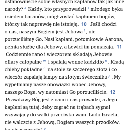
ustanowiliście sobie własnych kapłanów tak jak inne
k
*
narody?
Każdy, kto przyprowadził
młodego byka
i siedem baranów, mógł zostać kapłanem bogów,
10
którzy tak naprawdę nie istnieją.
Jeśli chodzi
l
o nas, naszym Bogiem jest Jehowa
, nie
porzuciliśmy Go. Nasi kapłani, potomkowie Aarona,
11
pełnią służbę dla Jehowy, a Lewici im pomagają.
Codziennie rano i wieczorem składają Jehowie
m
n
ofiary całopalne
i spalają wonne kadzidło
. Kładą
o
chleby pokładne
na stole ze szczerego złota i co
p
wieczór zapalają lampy na złotym świeczniku
. My
wypełniamy nasze obowiązki wobec Jehowy,
12
naszego Boga, wy natomiast Go porzuciliście.
Prawdziwy Bóg jest z nami i nas prowadzi, a Jego
kapłani są tutaj, żeby zagrać na trąbach sygnał
wzywający do walki przeciwko wam. Ludu Izraela,
nie walczcie z Jehową, Bogiem waszych przodków,
q