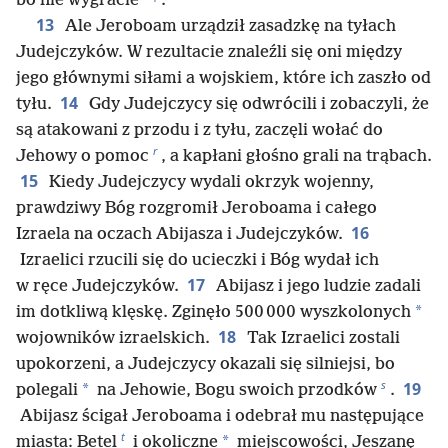
bo nie wygracie”
.
13
Ale Jeroboam urządził zasadzkę na tyłach
Judejczyków. W rezultacie znaleźli się oni między
jego głównymi siłami a wojskiem, które ich zaszło od
14
tyłu.
Gdy Judejczycy się odwrócili i zobaczyli, że
są atakowani z przodu i z tyłu, zaczęli wołać do
r
Jehowy o pomoc
, a kapłani głośno grali na trąbach.
15
Kiedy Judejczycy wydali okrzyk wojenny,
prawdziwy Bóg rozgromił Jeroboama i całego
16
Izraela na oczach Abijasza i Judejczyków.
Izraelici rzucili się do ucieczki i Bóg wydał ich
17
w ręce Judejczyków.
Abijasz i jego ludzie zadali
*
im dotkliwą klęskę. Zginęło 500 000 wyszkolonych
18
wojowników izraelskich.
Tak Izraelici zostali
upokorzeni, a Judejczycy okazali się silniejsi, bo
s
19
*
polegali
na Jehowie, Bogu swoich przodków
.
Abijasz ścigał Jeroboama i odebrał mu następujące
t
*
miasta: Betel
i okoliczne
miejscowości, Jeszanę