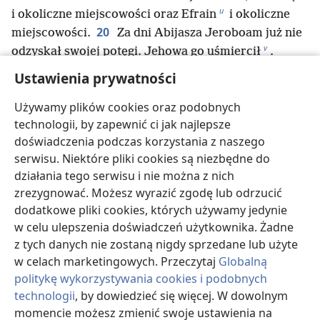
u
i okoliczne miejscowości oraz Efrain
i okoliczne
20
miejscowości.
Za dni Abijasza Jeroboam już nie
v
odzyskał swojej potęgi. Jehowa go uśmiercił
.
21
Abijasz rósł w siłę. Z czasem wziął sobie 14
Ustawienia prywatności
w
22
żon
i został ojcem 22 synów i 16 córek.
Używamy plików cookies oraz podobnych
Pozostałe fakty z życia Abijasza — jego czyny
technologii, by zapewnić ci jak najlepsze
x
*
i słowa — spisano w sprawozdaniu
proroka Idda
.
doświadczenia podczas korzystania z naszego
serwisu. Niektóre pliki cookies są niezbędne do
działania tego serwisu i nie można z nich
Wstecz
Dalej
zrezygnować. Możesz wyrazić zgodę lub odrzucić
dodatkowe pliki cookies, których używamy jedynie
w celu ulepszenia doświadczeń użytkownika. Żadne
z tych danych nie zostaną nigdy sprzedane lub użyte
Prawa autorskie do tej publikacji
w celach marketingowych. Przeczytaj
Globalną
Copyright
©
2026
Watch Tower Bible and Tract Society of
politykę wykorzystywania cookies i podobnych
Pennsylvania.
technologii
, by dowiedzieć się więcej. W dowolnym
WARUNKI UŻYTKOWANIA
|
POLITYKA PRYWATNOŚCI
|
USTAWIENIA
momencie możesz zmienić swoje ustawienia na
PRYWATNOŚCI