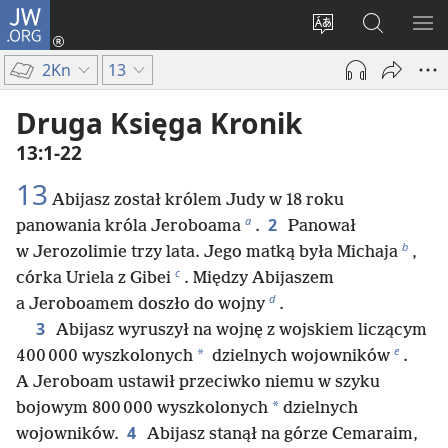
JW.ORG
Logowanie
(opens
Wybór
Szukaj
PO
new
języka
na
ME
2Kn
13
window)
JW.ORG
Druga Księga Kronik
13:1-22
13
Abijasz został królem Judy w 18 roku
a
2
panowania króla Jeroboama
.
Panował
b
w Jerozolimie trzy lata. Jego matką była Michaja
,
c
córka Uriela z Gibei
. Między Abijaszem
d
a Jeroboamem doszło do wojny
.
3
Abijasz wyruszył na wojnę z wojskiem liczącym
e
*
400 000 wyszkolonych
dzielnych wojowników
.
A Jeroboam ustawił przeciwko niemu w szyku
*
bojowym 800 000 wyszkolonych
dzielnych
4
wojowników.
Abijasz stanął na górze Cemaraim,