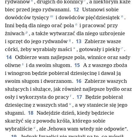
k
l
rydwanów
, drugich do konnicy
, a niektórym każe
12
biec przed jego rydwanami.
Ustanowi sobie
m
n
dowódców tysięcy
i dowódców pięćdziesiątek
.
o
Inni będą dla niego orać pola
i pracować przy
p
żniwach
, a także wytwarzać dla niego uzbrojenie
q
13
i sprzęt do jego rydwanów
.
Zabierze wasze
r
*
córki, żeby wyrabiały maści
, gotowały i piekły
.
14
Odbierze wam najlepsze pola, winnice oraz sady
s
15
oliwne
i da swoim sługom.
A z waszego zboża
i winogron będzie pobierał dziesięcinę i dawał ją
16
swoim sługom i dworzanom.
Zabierze waszych
służących i służące, jak również najlepsze bydło oraz
t
17
osły i wykorzysta do pracy
.
Będzie pobierał
u
dziesięcinę z waszych stad
, a wy staniecie się jego
18
sługami.
Nadejdzie dzień, kiedy będziecie
skarżyć się z powodu króla, którego sobie
v
wybraliście
, ale Jehowa wam wtedy nie odpowie”.
19