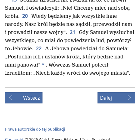
Jednak Izraelici nie zważali na to, co mówił
Samuel, i oświadczyli: „Nie! Chcemy mieć nad sobą
20
króla.
Wtedy będziemy jak wszystkie inne
narody. Nasz król będzie nas sądził, przewodził nam
21
i prowadził nasze wojny”.
Gdy Samuel wysłuchał
wszystkiego, co miał do powiedzenia lud, powtórzył
22
to Jehowie.
A Jehowa powiedział do Samuela:
„Posłuchaj ich i ustanów króla, który będzie nad
w
nimi panował”
. Wówczas Samuel polecił
Izraelitom: „Niech każdy wróci do swojego miasta”.
Wstecz
Dalej
Prawa autorskie do tej publikacji
Copyright
©
2026
Watch Tower Bible and Tract Society of