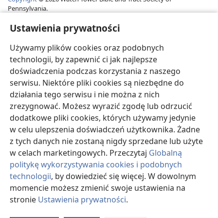
Pennsylvania.
WARUNKI UŻYTKOWANIA
|
POLITYKA PRYWATNOŚCI
|
USTAWIENIA
Ustawienia prywatności
PRYWATNOŚCI
Używamy plików cookies oraz podobnych
technologii, by zapewnić ci jak najlepsze
doświadczenia podczas korzystania z naszego
serwisu. Niektóre pliki cookies są niezbędne do
działania tego serwisu i nie można z nich
zrezygnować. Możesz wyrazić zgodę lub odrzucić
dodatkowe pliki cookies, których używamy jedynie
w celu ulepszenia doświadczeń użytkownika. Żadne
z tych danych nie zostaną nigdy sprzedane lub użyte
w celach marketingowych. Przeczytaj
Globalną
politykę wykorzystywania cookies i podobnych
technologii
, by dowiedzieć się więcej. W dowolnym
momencie możesz zmienić swoje ustawienia na
stronie
Ustawienia prywatności
.
O
d