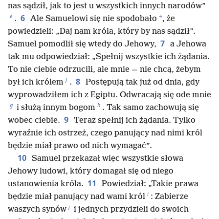
nas sądził, jak to jest u wszystkich innych narodów”
e
6
*
.
Ale Samuelowi się nie spodobało
, że
powiedzieli: „Daj nam króla, który by nas sądził”.
7
Samuel pomodlił się wtedy do Jehowy,
a Jehowa
tak mu odpowiedział: „Spełnij wszystkie ich żądania.
To nie ciebie odrzucili, ale mnie — nie chcą, żebym
f
8
był ich królem
.
Postępują tak już od dnia, gdy
wyprowadziłem ich z Egiptu. Odwracają się ode mnie
g
h
i służą innym bogom
. Tak samo zachowują się
9
wobec ciebie.
Teraz spełnij ich żądania. Tylko
wyraźnie ich ostrzeż, czego panujący nad nimi król
będzie miał prawo od nich wymagać”.
10
Samuel przekazał więc wszystkie słowa
Jehowy ludowi, który domagał się od niego
11
ustanowienia króla.
Powiedział: „Takie prawa
i
będzie miał panujący nad wami król
: Zabierze
j
waszych synów
i jednych przydzieli do swoich