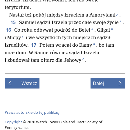
Izraela. Izraelici wyzwolili z ich rąk swoje
terytorium.
y
Nastał też pokój między Izraelem a Amorytami
.
z
15
Samuel sądził Izraela przez całe swoje życie
.
a
b
16
Co roku odbywał podróż do Betel
, Gilgal
c
i Micpy
i we wszystkich tych miejscach sądził
d
17
Izraelitów.
Potem wracał do Ramy
, bo tam
miał dom. W Ramie również sądził Izraela.
e
I zbudował tam ołtarz dla Jehowy
.
Wstecz
Dalej
Prawa autorskie do tej publikacji
Copyright
©
2026
Watch Tower Bible and Tract Society of
Pennsylvania.