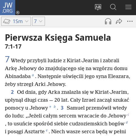
JW.ORG
Logowanie
(opens
Wybór
Szukaj
PO
new
języka
na
ME
1Sm
7
window)
JW.ORG
Pierwsza Księga Samuela
7:1-17
7
Wtedy przybyli ludzie z Kiriat-Jearim i zabrali
Arkę Jehowy do znajdującego się na wzgórzu domu
a
Abinadaba
. Następnie uświęcili jego syna Eleazara,
żeby strzegł Arki Jehowy.
2
Od dnia, gdy Arka znalazła się w Kiriat-Jearim,
upłynął długi czas — 20 lat. Cały Izrael zaczął szukać
b
3
*
pomocy u Jehowy
.
Samuel przemówił wtedy
c
do ludu: „Jeżeli całym sercem wracacie do Jehowy
d
, to usuńcie spośród siebie cudzoziemskich bogów
e
i posągi Asztarte
. Niech wasze serca będą w pełni