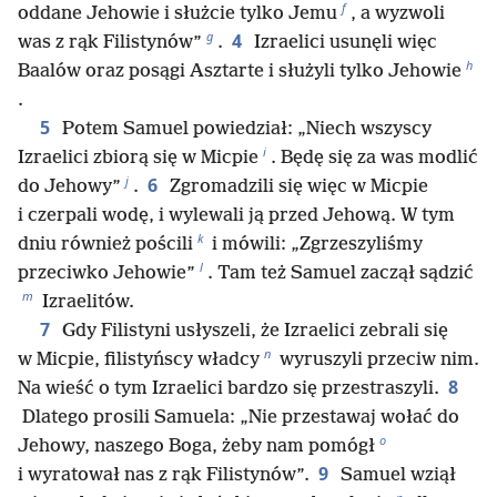
f
oddane Jehowie i służcie tylko Jemu
, a wyzwoli
g
4
was z rąk Filistynów”
.
Izraelici usunęli więc
h
Baalów oraz posągi Asztarte i służyli tylko Jehowie
.
5
Potem Samuel powiedział: „Niech wszyscy
i
Izraelici zbiorą się w Micpie
. Będę się za was modlić
j
6
do Jehowy”
.
Zgromadzili się więc w Micpie
i czerpali wodę, i wylewali ją przed Jehową. W tym
k
dniu również pościli
i mówili: „Zgrzeszyliśmy
l
przeciwko Jehowie”
. Tam też Samuel zaczął sądzić
m
Izraelitów.
7
Gdy Filistyni usłyszeli, że Izraelici zebrali się
n
w Micpie, filistyńscy władcy
wyruszyli przeciw nim.
8
Na wieść o tym Izraelici bardzo się przestraszyli.
Dlatego prosili Samuela: „Nie przestawaj wołać do
o
Jehowy, naszego Boga, żeby nam pomógł
9
i wyratował nas z rąk Filistynów”.
Samuel wziął