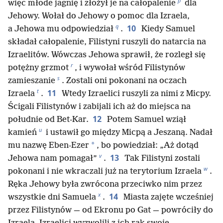
p
więc młode jagnię i złożył je na całopalenie
dla
Jehowy. Wołał do Jehowy o pomoc dla Izraela,
q
10
a Jehowa mu odpowiedział
.
Kiedy Samuel
składał całopalenie, Filistyni ruszyli do natarcia na
Izraelitów. Wówczas Jehowa sprawił, że rozległ się
r
potężny grzmot
, i wywołał wśród Filistynów
s
zamieszanie
. Zostali oni pokonani na oczach
t
11
Izraela
.
Wtedy Izraelici ruszyli za nimi z Micpy.
Ścigali Filistynów i zabijali ich aż do miejsca na
12
południe od Bet-Kar.
Potem Samuel wziął
u
kamień
i ustawił go między Micpą a Jeszaną. Nadał
*
mu nazwę Eben-Ezer
, bo powiedział: „Aż dotąd
v
13
Jehowa nam pomagał”
.
Tak Filistyni zostali
w
pokonani i nie wkraczali już na terytorium Izraela
.
Ręka Jehowy była zwrócona przeciwko nim przez
x
14
wszystkie dni Samuela
.
Miasta zajęte wcześniej
przez Filistynów — od Ekronu po Gat — powróciły do