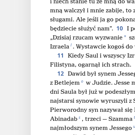
i niech stanie tu ze mną do wa
mną walczył i mnie zabije, t
sługami. Ale jeśli ja go pokon
10
będziecie służyć nam”.
I p
*
„Dzisiaj rzucam wyzwanie
sz
l
Izraela
. Wystawcie kogoś do 
11
Kiedy Saul i wszyscy Izr
Filistyna, ogarnął ich strach.
12
Dawid był synem Jesse
o
z Betlejem
w Judzie. Jesse 
dni Saula był już w podeszły
najstarsi synowie wyruszyli z
Pierworodny syn nazywał się 
s
t
Abinadab
, trzeci — Szamma
najmłodszym synem Jessego