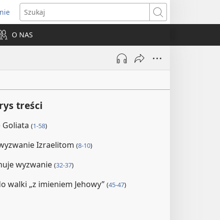
nie
ns
Szukaj
O NAS
dow)
ys treści
 Goliata
(
1-58
)
 wyzwanie Izraelitom
(
8-10
)
muje wyzwanie
(
32-37
)
do walki „z imieniem Jehowy”
(
45-47
)