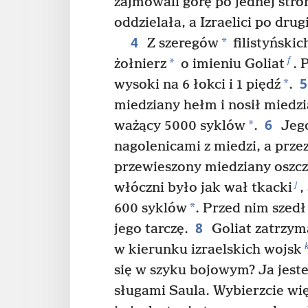
zajmowali górę po jednej stron
oddzielała, a Izraelici po drugi
4
*
Z szeregów
filistyński
f
*
żołnierz
o imieniu Goliat
. 
*
wysoki na 6 łokci i 1 piędź
.
miedziany hełm i nosił miedz
6
*
ważący 5000 syklów
.
Jego
nagolenicami z miedzi, a prze
przewieszony miedziany oszc
j
włóczni było jak wał tkacki
,
*
600 syklów
. Przed nim szedł
8
jego tarczę.
Goliat zatrzyma
w kierunku izraelskich wojsk
się w szyku bojowym? Ja jest
sługami Saula. Wybierzcie wię