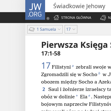
JW.ORG
Świadkowie Jehowy
STRONA GŁÓWNA
N
1 Samuela
17
Pierwsza Księga
17:1-58
17
a
Filistyni
zebrali swoje 
b
Zgromadzili się w Socho
w Ju
obozem między Socho a Azek
2
Saul i żołnierze izraelscy ta
e
*
obóz w dolinie
Ela
. Następ
bojowym naprzeciw Filistynó