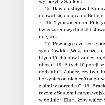
wyruszyli z Saulem.
15
Dawid usługiwał Saulowi
udawał się do ojca do Betleje
16
v
.
Tymczasem ten Filistyn
i wieczorem wychodził i sta
miejscu.
17
Pewnego razu Jesse pow
syna Dawida: „Weź, proszę, tę
i tych 10 chlebów i zanieś pr
18
obozu.
A tych 10 porcji se
*
oddziału
. Zobacz, czy twoi b
i przynieś od nich coś na potw
19
z nimi w porządku”.
Braci
razem z Saulem i całym wojsk
w
*
w dolinie
Ela
, żeby walczy