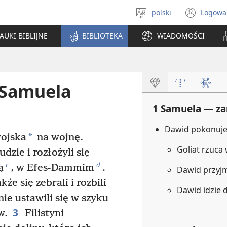
polski
Logowa
Wybór
(ope
języka
new
AUKI BIBLIJNE
BIBLIOTEKA
WIADOMOŚCI
win
 Samuela
1 Samuela — zar
Dawid pokonuje
*
wojska
na wojnę.
Goliat rzuca
dzie i rozłożyli się
c
d
ą
, w Efes-Dammim
.
Dawid przyj
kże się zebrali i rozbili
Dawid idzie 
nie ustawili się w szyku
3
w.
Filistyni