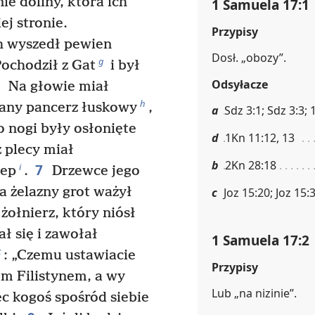
ie doliny, która ich
1 Samuela 17:1
ej stronie.
Przypisy
ch wyszedł pewien
Dosł. „obozy”.
g
Pochodził z Gat
i był
5
Odsyłacze
Na głowie miał
h
iany pancerz łuskowy
,
a
Sdz 3:1; Sdz 3:3;
 nogi były osłonięte
d
1Kn 11:12, 13
z plecy miał
b
2Kn 28:18
7
i
zep
.
Drzewce jego
 a żelazny grot ważył
c
Joz 15:20; Joz 15:3
 żołnierz, który niósł
ł się i zawołał
1 Samuela 17:2
k
: „Czemu ustawiacie
Przypisy
em Filistynem, a wy
Lub „na nizinie”.
c kogoś spośród siebie