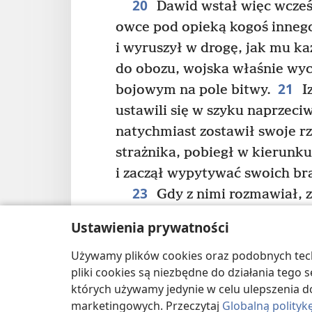
20
Dawid wstał więc wcześn
owce pod opieką kogoś inneg
i wyruszył w drogę, jak mu ka
do obozu, wojska właśnie wyc
21
bojowym na pole bitwy.
Iz
ustawili się w szyku naprzeciw
natychmiast zostawił swoje r
strażnika, pobiegł w kierunk
i zaczął wypytywać swoich brac
23
Gdy z nimi rozmawiał, z
*
wyszedł żołnierz
o imieniu G
Ustawienia prywatności
i zaczął mówić to samo, co p
24
Używamy plików cookies oraz podobnych techn
usłyszał jego słowa.
Na wi
pliki cookies są niezbędne do działania tego
wszyscy żołnierze izraelscy cof
których używamy jedynie w celu ulepszenia d
25
Mówili: „Widzieliście tego
marketingowych. Przeczytaj
Globalną polityk