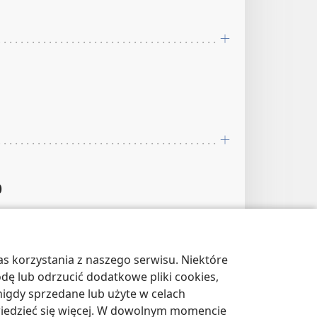
0
s korzystania z naszego serwisu. Niektóre
odę lub odrzucić dodatkowe pliki cookies,
igdy sprzedane lub użyte w celach
:22
wiedzieć się więcej. W dowolnym momencie