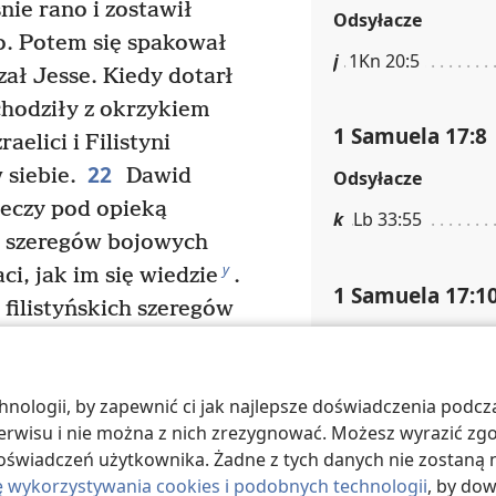
ie rano i zostawił
Odsyłacze
o. Potem się spakował
j
1Kn 20:5
zał Jesse. Kiedy dotarł
hodziły z okrzykiem
1 Samuela 17:8
raelici i Filistyni
22
 siebie.
Dawid
Odsyłacze
zeczy pod opieką
k
Lb 33:55
u szeregów bojowych
y
i, jak im się wiedzie
.
1 Samuela 17:1
 filistyńskich szeregów
Przypisy
z
oliat
, Filistyn z Gat,
a
rzedtem
. I Dawid
Lub „szydzę”.
ologii, by zapewnić ci jak najlepsze doświadczenia podcza
dok tego Filistyna
Odsyłacze
 serwisu i nie można z nich zrezygnować. Możesz wyrazić zg
b
ali się z przerażenia
.
oświadczeń użytkownika. Żadne z tych danych nie zostaną n
l
1Sm 17:26; 2Kl 19
 człowieka, który
ę wykorzystywania cookies i podobnych technologii
, by do