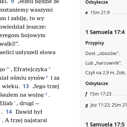
9
lki.
Jeżeli będzie ze
Odsyłacze
o zostaniemy waszymi
e
1Sm 21:9
am i zabiję, to wy
owiedział jeszcze:
1 Samuela 17:4
eregom bojowym
Przypisy
walki!”.
aelici usłyszeli słowa
Dosł. „obozów”.
Lub „harcownik”.
m
n
go
, Efratejczyka
Czyli na 2,9 m. Zob.
p
miał ośmiu synów
i za
Odsyłacze
13
m wieku.
Jego trzej
f
1Sm 17:23
q
 Saulem na wojnę
.
r
Eliab
, drugi —
g
Joz 11:22; 2Sm 21
14
.
Dawid był
u
. A trzej najstarsi
1 Samuela 17:5