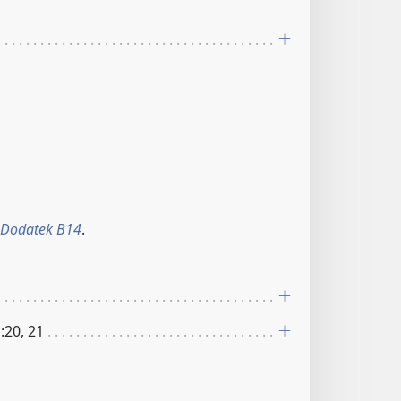
Dodatek B14
.
:20, 21