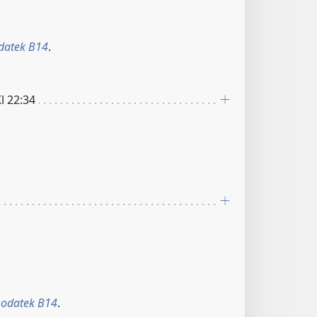
datek B14
.
l 22:34
odatek B14
.