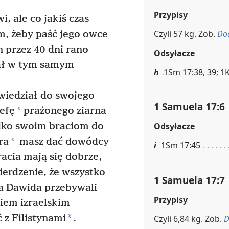
Przypisy
, ale co jakiś czas
Czyli 57 kg. Zob.
Do
m, żeby paść jego owce
 przez 40 dni rano
Odsyłacze
wał w tym samym
h
1Sm 17:38, 39; 1K
iedział do swojego
1 Samuela 17:6
*
 efę
prażonego ziarna
ędko swoim braciom do
Odsyłacze
*
ra
masz dać dowódcy
i
1Sm 17:45
racia mają się dobrze,
ierdzenie, że wszystko
1 Samuela 17:7
a Dawida przebywali
Przypisy
iem izraelskim
x
ć z Filistynami
.
Czyli 6,84 kg. Zob.
D