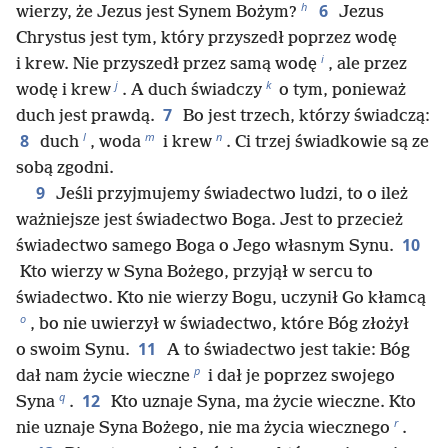
h
6
wierzy, że Jezus jest Synem Bożym?
Jezus
Chrystus jest tym, który przyszedł poprzez wodę
i
i krew. Nie przyszedł przez samą wodę
, ale przez
j
k
wodę i krew
. A duch świadczy
o tym, ponieważ
7
duch jest prawdą.
Bo jest trzech, którzy świadczą:
l
m
n
8
duch
, woda
i krew
. Ci trzej świadkowie są ze
sobą zgodni.
9
Jeśli przyjmujemy świadectwo ludzi, to o ileż
ważniejsze jest świadectwo Boga. Jest to przecież
10
świadectwo samego Boga o Jego własnym Synu.
Kto wierzy w Syna Bożego, przyjął w sercu to
świadectwo. Kto nie wierzy Bogu, uczynił Go kłamcą
o
, bo nie uwierzył w świadectwo, które Bóg złożył
11
o swoim Synu.
A to świadectwo jest takie: Bóg
p
dał nam życie wieczne
i dał je poprzez swojego
q
12
Syna
.
Kto uznaje Syna, ma życie wieczne. Kto
r
nie uznaje Syna Bożego, nie ma życia wiecznego
.