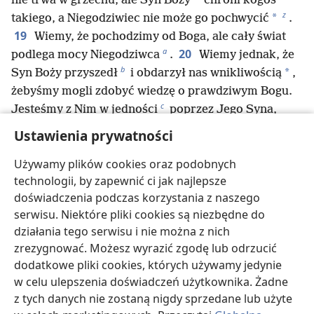
*
nie trwa w grzechu, ale Syn Boży
chroni kogoś
z
*
takiego, a Niegodziwiec nie może go pochwycić
.
19
Wiemy, że pochodzimy od Boga, ale cały świat
a
20
podlega mocy Niegodziwca
.
Wiemy jednak, że
b
*
Syn Boży przyszedł
i obdarzył nas wnikliwością
,
żebyśmy mogli zdobyć wiedzę o prawdziwym Bogu.
c
Jesteśmy z Nim w jedności
poprzez Jego Syna,
Jezusa Chrystusa. Tak, to jest prawdziwy Bóg i życie
Ustawienia prywatności
d
e
21
wieczne
.
Dzieci, strzeżcie się bożków
.
Używamy plików cookies oraz podobnych
technologii, by zapewnić ci jak najlepsze
doświadczenia podczas korzystania z naszego
Wstecz
Dalej
serwisu. Niektóre pliki cookies są niezbędne do
działania tego serwisu i nie można z nich
zrezygnować. Możesz wyrazić zgodę lub odrzucić
dodatkowe pliki cookies, których używamy jedynie
Prawa autorskie do tej publikacji
w celu ulepszenia doświadczeń użytkownika. Żadne
Copyright
©
2026
Watch Tower Bible and Tract Society of
z tych danych nie zostaną nigdy sprzedane lub użyte
Pennsylvania.