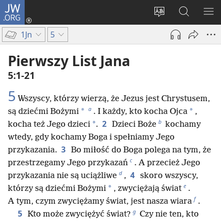
JW.ORG
Logowanie
(opens
Wybór
Szukaj
PO
new
języka
na
ME
1Jn
5
window)
JW.ORG
Pierwszy List Jana
5:1-21
5
Wszyscy, którzy wierzą, że Jezus jest Chrystusem,
a
*
*
są dziećmi Bożymi
. I każdy, kto kocha Ojca
,
b
2
*
kocha też Jego dzieci
.
Dzieci Boże
kochamy
wtedy, gdy kochamy Boga i spełniamy Jego
3
przykazania.
Bo miłość do Boga polega na tym, że
c
przestrzegamy Jego przykazań
. A przecież Jego
d
4
przykazania nie są uciążliwe
,
skoro wszyscy,
e
*
którzy są dziećmi Bożymi
, zwyciężają świat
.
f
A tym, czym zwyciężamy świat, jest nasza wiara
.
g
5
Kto może zwyciężyć świat?
Czy nie ten, kto