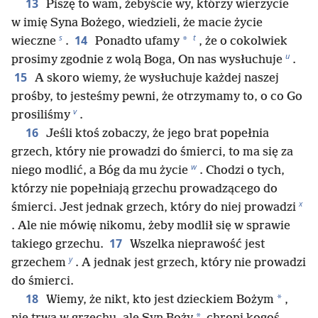
13
Piszę to wam, żebyście wy, którzy wierzycie
w imię Syna Bożego, wiedzieli, że macie życie
s
t
14
*
wieczne
.
Ponadto ufamy
, że o cokolwiek
u
prosimy zgodnie z wolą Boga, On nas wysłuchuje
.
15
A skoro wiemy, że wysłuchuje każdej naszej
prośby, to jesteśmy pewni, że otrzymamy to, o co Go
v
prosiliśmy
.
16
Jeśli ktoś zobaczy, że jego brat popełnia
grzech, który nie prowadzi do śmierci, to ma się za
w
niego modlić, a Bóg da mu życie
. Chodzi o tych,
którzy nie popełniają grzechu prowadzącego do
x
śmierci. Jest jednak grzech, który do niej prowadzi
. Ale nie mówię nikomu, żeby modlił się w sprawie
17
takiego grzechu.
Wszelka nieprawość jest
y
grzechem
. A jednak jest grzech, który nie prowadzi
do śmierci.
18
*
Wiemy, że nikt, kto jest dzieckiem Bożym
,