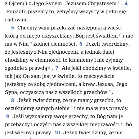
e
4
z Ojcem i z Jego Synem, Jezusem Chrystusem
.
Ponadto piszemy to, żebyśmy wszyscy w pełni się
radowali.
5
Chcemy wam przekazać następującą wieść,
f
którą od niego usłyszeliśmy: Bóg jest światłem
i nie
6
*
ma w Nim
żadnej ciemności.
Jeżeli twierdzimy,
że jesteśmy z Nim zjednoczeni, a jednak dalej
chodzimy w ciemności, to kłamiemy i nie żyjemy
g
7
zgodnie z prawdą
.
Ale jeśli chodzimy w świetle,
tak jak On sam jest w świetle, to rzeczywiście
jesteśmy ze sobą zjednoczeni, a krew Jezusa, Jego
h
Syna, oczyszcza nas z wszelkich grzechów
.
8
Jeżeli twierdzimy, że nie mamy grzechu, to
i
oszukujemy samych siebie
i nie ma w nas prawdy.
9
Jeśli wyznajemy swoje grzechy, to Bóg nam je
j
przebaczy i oczyści nas z wszelkiej nieprawości
, bo
10
jest wierny i prawy.
Jeżeli twierdzimy, że nie