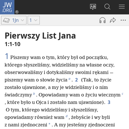
JW.ORG
Logowanie
(opens
Wybór
Szukaj
PO
new
języka
na
ME
1Jn
1
window)
JW.ORG
Pierwszy List Jana
1:1-10
1
Piszemy wam o tym, który był od początku,
którego słyszeliśmy, widzieliśmy na własne oczy,
obserwowaliśmy i dotykaliśmy swoimi rękami —
a
2
piszemy wam o słowie życia
.
(Tak, to życie
zostało ujawnione, a my je widzieliśmy i o nim
b
c
świadczymy
. Opowiadamy wam o życiu wiecznym
3
, które było u Ojca i zostało nam ujawnione).
O tym, którego widzieliśmy i słyszeliśmy,
d
opowiadamy również wam
, żebyście i wy byli
*
z nami zjednoczeni
. A my jesteśmy zjednoczeni