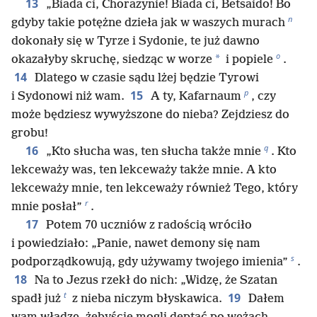
13
„Biada ci, Chorazynie! Biada ci, Betsaido! Bo
n
gdyby takie potężne dzieła jak w waszych murach
dokonały się w Tyrze i Sydonie, te już dawno
o
*
okazałyby skruchę, siedząc w worze
i popiele
.
14
Dlatego w czasie sądu lżej będzie Tyrowi
p
15
i Sydonowi niż wam.
A ty, Kafarnaum
, czy
może będziesz wywyższone do nieba? Zejdziesz do
grobu!
q
16
„Kto słucha was, ten słucha także mnie
. Kto
lekceważy was, ten lekceważy także mnie. A kto
lekceważy mnie, ten lekceważy również Tego, który
r
mnie posłał”
.
17
Potem 70 uczniów z radością wróciło
i powiedziało: „Panie, nawet demony się nam
s
podporządkowują, gdy używamy twojego imienia”
.
18
Na to Jezus rzekł do nich: „Widzę, że Szatan
t
19
spadł już
z nieba niczym błyskawica.
Dałem