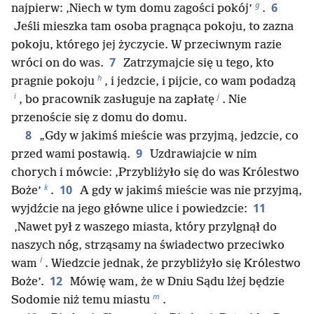
g
6
najpierw: ‚Niech w tym domu zagości pokój’
.
Jeśli mieszka tam osoba pragnąca pokoju, to zazna
pokoju, którego jej życzycie. W przeciwnym razie
7
wróci on do was.
Zatrzymajcie się u tego, kto
h
pragnie pokoju
, i jedzcie, i pijcie, co wam podadzą
i
j
, bo pracownik zasługuje na zapłatę
. Nie
przenoście się z domu do domu.
8
„Gdy w jakimś mieście was przyjmą, jedzcie, co
9
przed wami postawią.
Uzdrawiajcie w nim
chorych i mówcie: ‚Przybliżyło się do was Królestwo
k
10
Boże’
.
A gdy w jakimś mieście was nie przyjmą,
11
wyjdźcie na jego główne ulice i powiedzcie:
‚Nawet pył z waszego miasta, który przylgnął do
naszych nóg, strząsamy na świadectwo przeciwko
l
wam
. Wiedzcie jednak, że przybliżyło się Królestwo
12
Boże’.
Mówię wam, że w Dniu Sądu lżej będzie
m
Sodomie niż temu miastu
.