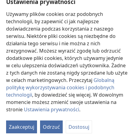
Ustawienia prywatności
24
Bo mówię wam, że wielu proroków i królów
Używamy plików cookies oraz podobnych
pragnęło zobaczyć to, co wy widzicie, ale nie
technologii, by zapewnić ci jak najlepsze
c
zobaczyło
, i słyszeć to, co wy słyszycie, ale nie
doświadczenia podczas korzystania z naszego
usłyszało”.
serwisu. Niektóre pliki cookies są niezbędne do
25
A pewien znawca Prawa, chcąc wystawić
działania tego serwisu i nie można z nich
Jezusa na próbę, wstał i zapytał: „Nauczycielu, co
zrezygnować. Możesz wyrazić zgodę lub odrzucić
d
26
mam robić, żeby odziedziczyć życie wieczne?”
.
dodatkowe pliki cookies, których używamy jedynie
On powiedział: „Co jest napisane w Prawie? Co
w celu ulepszenia doświadczeń użytkownika. Żadne
27
w nim czytasz?”.
Ten odrzekł: „‚Masz kochać
z tych danych nie zostaną nigdy sprzedane lub użyte
Jehowę, swojego Boga, całym sercem, całą duszą,
w celach marketingowych. Przeczytaj
Globalną
e
całą siłą i całym umysłem’
oraz ‚swojego bliźniego
politykę wykorzystywania cookies i podobnych
f
28
jak samego siebie’”
.
Jezus mu rzekł:
technologii
, by dowiedzieć się więcej. W dowolnym
„Odpowiedziałeś poprawnie. Rób to, a uzyskasz
momencie możesz zmienić swoje ustawienia na
g
stronie
Ustawienia prywatności
.
życie”
.
O
29
Ale ten człowiek, chcąc dowieść, że jest prawy
d
h
, zapytał Jezusa: „Kto właściwie jest moim
Zaakceptuj
Odrzuć
Dostosuj
st
30
bliźnim?”.
Na to on opowiedział historię: