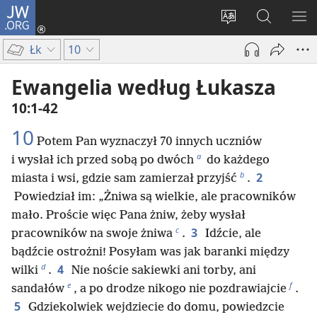
JW.ORG
Logowanie
(opens
Wybór
Szukaj
PO
new
języka
na
ME
Łk
10
window)
JW.ORG
Ewangelia według Łukasza
10:1-42
10
Potem Pan wyznaczył 70 innych uczniów
a
i wysłał ich przed sobą po dwóch
do każdego
b
2
miasta i wsi, gdzie sam zamierzał przyjść
.
Powiedział im: „Żniwa są wielkie, ale pracowników
mało. Proście więc Pana żniw, żeby wysłał
c
3
pracowników na swoje żniwa
.
Idźcie, ale
bądźcie ostrożni! Posyłam was jak baranki między
d
4
wilki
.
Nie noście sakiewki ani torby, ani
e
f
sandałów
, a po drodze nikogo nie pozdrawiajcie
.
5
Gdziekolwiek wejdziecie do domu, powiedzcie