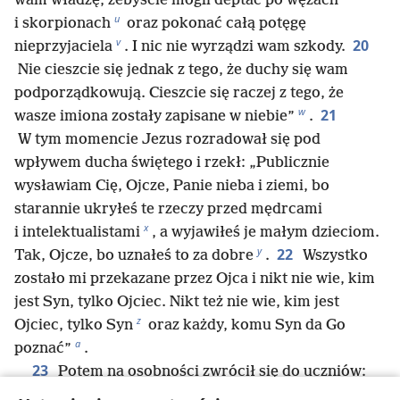
wam władzę, żebyście mogli deptać po wężach
u
i skorpionach
oraz pokonać całą potęgę
v
20
nieprzyjaciela
. I nic nie wyrządzi wam szkody.
Nie cieszcie się jednak z tego, że duchy się wam
podporządkowują. Cieszcie się raczej z tego, że
w
21
wasze imiona zostały zapisane w niebie”
.
W tym momencie Jezus rozradował się pod
wpływem ducha świętego i rzekł: „Publicznie
wysławiam Cię, Ojcze, Panie nieba i ziemi, bo
starannie ukryłeś te rzeczy przed mędrcami
x
i intelektualistami
, a wyjawiłeś je małym dzieciom.
y
22
Tak, Ojcze, bo uznałeś to za dobre
.
Wszystko
zostało mi przekazane przez Ojca i nikt nie wie, kim
jest Syn, tylko Ojciec. Nikt też nie wie, kim jest
z
Ojciec, tylko Syn
oraz każdy, komu Syn da Go
a
poznać”
.
23
Potem na osobności zwrócił się do uczniów:
b
„Szczęśliwi są ci, którzy widzą to, co wy widzicie
.