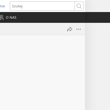
nie
ns
Szukaj
O NAS
dow)