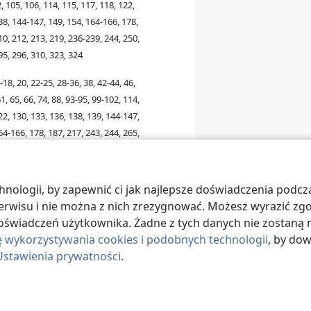
, 105, 106, 114, 115, 117, 118, 122,
38, 144-147, 149, 154, 164-166, 178,
10, 212, 213, 219, 236-239, 244, 250,
95, 296, 310, 323, 324
4-18, 20, 22-25, 28-36, 38, 42-44, 46,
1, 65, 66, 74, 88, 93-95, 99-102, 114,
22, 130, 133, 136, 138, 139, 144-147,
64-166, 178, 187, 217, 243, 244, 265,
76, 280, 290, 310, 322-324
, 14-18, 22-25, 28-36, 38, 40-44, 46-
ologii, by zapewnić ci jak najlepsze doświadczenia podcza
1, 65, 66, 74, 88, 90, 93, 94, 100-103,
 serwisu i nie można z nich zrezygnować. Możesz wyrazić zg
14, 115, 117, 122, 125, 130, 136, 138,
oświadczeń użytkownika. Żadne z tych danych nie zostaną n
9, 163-167, 174, 178, 187, 201, 203,
ę wykorzystywania cookies i podobnych technologii
, by do
37-239, 243, 244, 250, 265, 269, 271,
Ustawienia prywatności
.
76, 279, 280, 290, 295-297, 300, 306,
, 14-18, 20, 22, 23, 25, 28-32, 34-36,