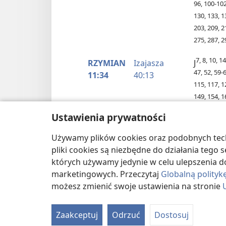
96, 100-102
130, 133, 1
203, 209, 2
275, 287, 2
7, 8, 10, 1
RZYMIAN
Izajasza
J
47, 52, 59-6
11:34
40:13
115, 117, 1
149, 154, 1
271, 273, 2
Ustawienia prywatności
7, 8, 10-12
RZYMIAN
Izajasza
J
Używamy plików cookies oraz podobnych techn
48, 52, 59-6
14:11
45:23;
49:18
pliki cookies są niezbędne do działania tego
105, 106, 1
których używamy jedynie w celu ulepszenia d
144-147, 14
marketingowych. Przeczytaj
Globalną polityk
217, 219, 2
możesz zmienić swoje ustawienia na stronie
273, 275, 2
322-324
Zaakceptuj
Odrzuć
Dostosuj
7, 8, 10-12
RZYMIAN
Psalm 117:1
J