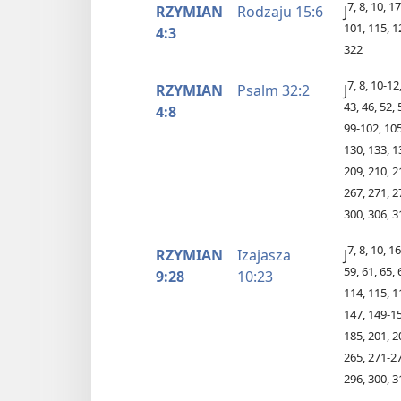
7, 8, 10, 1
RZYMIAN
Rodzaju 15:6
J
101, 115, 1
4:3
322
7, 8, 10-12
RZYMIAN
Psalm 32:2
J
43, 46, 52, 
4:8
99-102, 105
130, 133, 1
209, 210, 2
267, 271, 2
300, 306, 3
7, 8, 10, 1
RZYMIAN
Izajasza
J
59, 61, 65, 
9:28
10:23
114, 115, 1
147, 149-15
185, 201, 2
265, 271-27
296, 300, 3