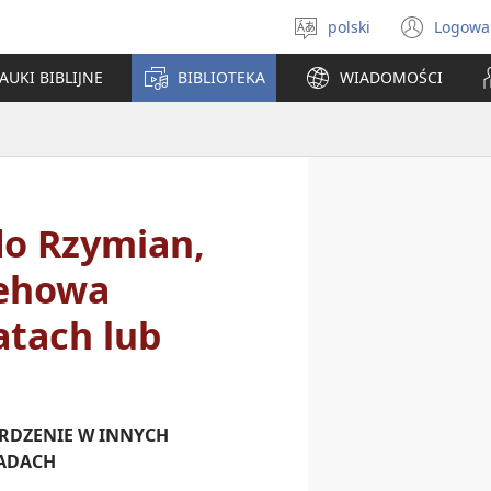
polski
Logowa
Wybór
(ope
języka
new
AUKI BIBLIJNE
BIBLIOTEKA
WIADOMOŚCI
win
do Rzymian,
Jehowa
atach lub
RDZENIE W INNYCH
ADACH