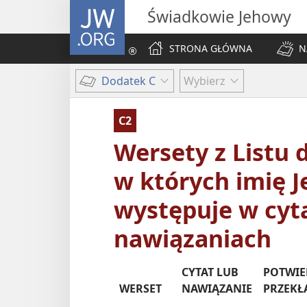
JW.ORG
Świadkowie Jehowy
STRONA GŁÓWNA
N
Dodatek C
Wybierz
C2
Wersety z Listu 
w których imię 
występuje w cyt
nawiązaniach
CYTAT LUB
POTWIE
WERSET
NAWIĄZANIE
PRZEKŁ