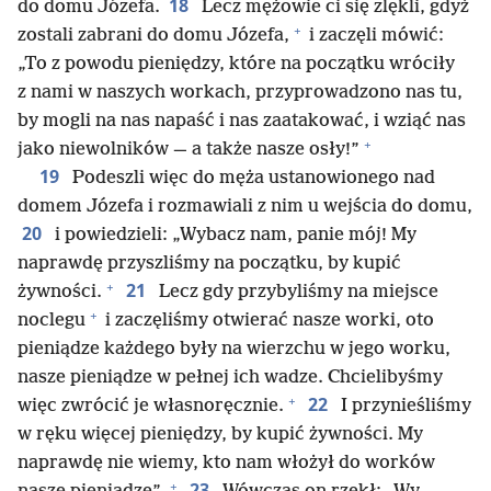
18
do domu Józefa.
Lecz mężowie ci się zlękli, gdyż
+
zostali zabrani do domu Józefa,
i zaczęli mówić:
„To z powodu pieniędzy, które na początku wróciły
z nami w naszych workach, przyprowadzono nas tu,
by mogli na nas napaść i nas zaatakować, i wziąć nas
+
jako niewolników — a także nasze osły!”
19
Podeszli więc do męża ustanowionego nad
domem Józefa i rozmawiali z nim u wejścia do domu,
20
i powiedzieli: „Wybacz nam, panie mój! My
naprawdę przyszliśmy na początku, by kupić
+
21
żywności.
Lecz gdy przybyliśmy na miejsce
+
noclegu
i zaczęliśmy otwierać nasze worki, oto
pieniądze każdego były na wierzchu w jego worku,
nasze pieniądze w pełnej ich wadze. Chcielibyśmy
+
22
więc zwrócić je własnoręcznie.
I przynieśliśmy
w ręku więcej pieniędzy, by kupić żywności. My
naprawdę nie wiemy, kto nam włożył do worków
+
23