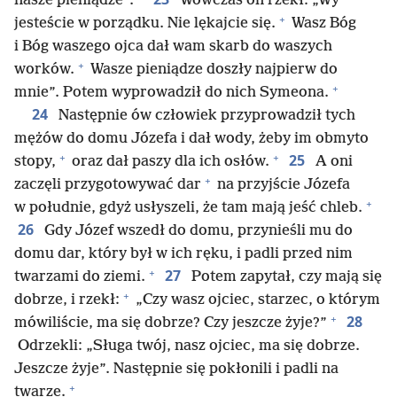
nasze pieniądze”.
Wówczas on rzekł: „Wy
+
jesteście w porządku. Nie lękajcie się.
Wasz Bóg
i Bóg waszego ojca dał wam skarb do waszych
+
worków.
Wasze pieniądze doszły najpierw do
+
mnie”. Potem wyprowadził do nich Symeona.
24
Następnie ów człowiek przyprowadził tych
mężów do domu Józefa i dał wody, żeby im obmyto
+
+
25
stopy,
oraz dał paszy dla ich osłów.
A oni
+
zaczęli przygotowywać dar
na przyjście Józefa
+
w południe, gdyż usłyszeli, że tam mają jeść chleb.
26
Gdy Józef wszedł do domu, przynieśli mu do
domu dar, który był w ich ręku, i padli przed nim
+
27
twarzami do ziemi.
Potem zapytał, czy mają się
+
dobrze, i rzekł:
„Czy wasz ojciec, starzec, o którym
+
28
mówiliście, ma się dobrze? Czy jeszcze żyje?”
Odrzekli: „Sługa twój, nasz ojciec, ma się dobrze.
Jeszcze żyje”. Następnie się pokłonili i padli na
+
twarze.