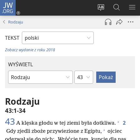
JW.ORG
Logowanie
(opens
Wybór
Szukaj
PO
new
języka
na
ME
Rodzaju
window)
JW.ORG
TEKST
Zobacz wydanie z roku 2018
WYŚWIETL
według
według
rozdziałów
ksiąg
biblijnych
Rodzaju
43:1-34
43
+
2
A klęska głodu w tej ziemi była dotkliwa.
+
Gdy zjedli zboże przywiezione z Egiptu,
ojciec
odezwał się do nich: „Wróćcie tam, kupcie dla nas