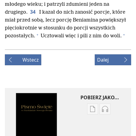
młodego wieku; i patrzyli zdumieni jeden na
34
drugiego.
I kazał do nich zanosić porcje, które
miał przed sobą, lecz porcję Beniamina powiększył
pięciokrotnie w stosunku do porcji wszystkich
+
+
pozostałych.
Ucztowali więc i pili z nim do woli.
Wstecz
Dalej
POBIERZ JAKO...
Ustawienia
Ustawienia
pobierania
pobierania
publikacji
nagrań
elektronicznych
audio