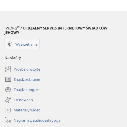
®
JW.ORG
/ OFICJALNY SERWIS INTERNETOWY ŚWIADKÓW
JEHOWY
Wyświetlanie
Na skróty
Prośba o wizytę
Znajdź zebranie
(opens
new
Znajdź kongres
(opens
window)
new
Co nowego
window)
Materiały wideo
Nagrania z audiodeskrypcją