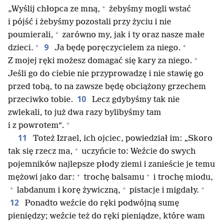
+
„Wyślij chłopca ze mną,
żebyśmy mogli wstać
i pójść i żebyśmy pozostali przy życiu i nie
+
poumierali,
zarówno my, jak i ty oraz nasze małe
+
+
9
dzieci.
Ja będę poręczycielem za niego.
+
Z mojej ręki możesz domagać się kary za niego.
Jeśli go do ciebie nie przyprowadzę i nie stawię go
przed tobą, to na zawsze będę obciążony grzechem
10
przeciwko tobie.
Lecz gdybyśmy tak nie
zwlekali, to już dwa razy bylibyśmy tam
+
i z powrotem”.
11
Toteż Izrael, ich ojciec, powiedział im: „Skoro
+
tak się rzecz ma,
uczyńcie to: Weźcie do swych
pojemników najlepsze płody ziemi i zanieście je temu
+
+
mężowi jako dar:
trochę balsamu
i trochę miodu,
+
+
+
labdanum i korę żywiczną,
pistacje i migdały.
12
Ponadto weźcie do ręki podwójną sumę
pieniędzy; weźcie też do ręki pieniądze, które wam