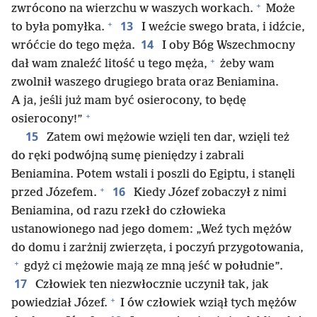
+
zwrócono na wierzchu w waszych workach.
Może
+
13
to była pomyłka.
I weźcie swego brata, i idźcie,
14
wróćcie do tego męża.
I oby Bóg Wszechmocny
+
dał wam znaleźć litość u tego męża,
żeby wam
zwolnił waszego drugiego brata oraz Beniamina.
A ja, jeśli już mam być osierocony, to będę
+
osierocony!”
15
Zatem owi mężowie wzięli ten dar, wzięli też
do ręki podwójną sumę pieniędzy i zabrali
Beniamina. Potem wstali i poszli do Egiptu, i stanęli
+
16
przed Józefem.
Kiedy Józef zobaczył z nimi
Beniamina, od razu rzekł do człowieka
ustanowionego nad jego domem: „Weź tych mężów
do domu i zarżnij zwierzęta, i poczyń przygotowania,
+
gdyż ci mężowie mają ze mną jeść w południe”.
17
Człowiek ten niezwłocznie uczynił tak, jak
+
powiedział Józef.
I ów człowiek wziął tych mężów