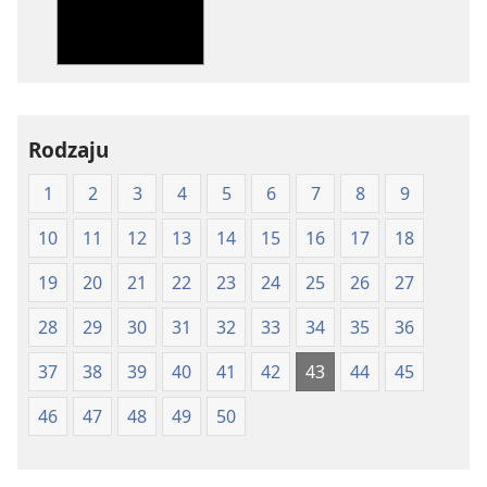
Pismo
Pismo
Święte
Święte
w
w
Przekładzie
Przekładzie
Nowego
Nowego
Rodzaju
Świata
Świata
(wydanie
(wydanie
1
2
3
4
5
6
7
8
9
z
z
roku
roku
10
11
12
13
14
15
16
17
18
1997)
1997)
19
20
21
22
23
24
25
26
27
28
29
30
31
32
33
34
35
36
37
38
39
40
41
42
43
44
45
46
47
48
49
50