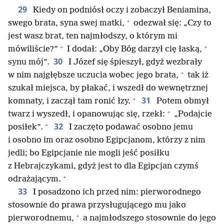
29
Kiedy on podniósł oczy i zobaczył Beniamina,
+
swego brata, syna swej matki,
odezwał się: „Czy to
jest wasz brat, ten najmłodszy, o którym mi
+
+
mówiliście?”
I dodał: „Oby Bóg darzył cię łaską,
30
synu mój”.
I Józef się śpieszył, gdyż wezbrały
+
w nim najgłębsze uczucia wobec jego brata,
tak iż
szukał miejsca, by płakać, i wszedł do wewnętrznej
+
31
komnaty, i zaczął tam ronić łzy.
Potem obmył
+
twarz i wyszedł, i opanowując się, rzekł:
„Podajcie
+
32
posiłek”.
I zaczęto podawać osobno jemu
i osobno im oraz osobno Egipcjanom, którzy z nim
jedli; bo Egipcjanie nie mogli jeść posiłku
z Hebrajczykami, gdyż jest to dla Egipcjan czymś
+
odrażającym.
33
I posadzono ich przed nim: pierworodnego
stosownie do prawa przysługującego mu jako
+
pierworodnemu,
a najmłodszego stosownie do jego