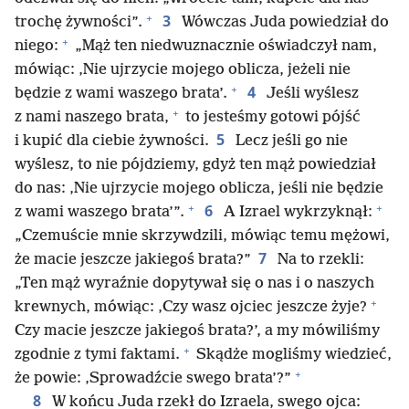
+
3
trochę żywności”.
Wówczas Juda powiedział do
+
niego:
„Mąż ten niedwuznacznie oświadczył nam,
mówiąc: ‚Nie ujrzycie mojego oblicza, jeżeli nie
+
4
będzie z wami waszego brata’.
Jeśli wyślesz
+
z nami naszego brata,
to jesteśmy gotowi pójść
5
i kupić dla ciebie żywności.
Lecz jeśli go nie
wyślesz, to nie pójdziemy, gdyż ten mąż powiedział
do nas: ‚Nie ujrzycie mojego oblicza, jeśli nie będzie
+
+
6
z wami waszego brata’”.
A Izrael wykrzyknął:
„Czemuście mnie skrzywdzili, mówiąc temu mężowi,
7
że macie jeszcze jakiegoś brata?”
Na to rzekli:
„Ten mąż wyraźnie dopytywał się o nas i o naszych
+
krewnych, mówiąc: ‚Czy wasz ojciec jeszcze żyje?
Czy macie jeszcze jakiegoś brata?’, a my mówiliśmy
+
zgodnie z tymi faktami.
Skądże mogliśmy wiedzieć,
+
że powie: ‚Sprowadźcie swego brata’?”
8
W końcu Juda rzekł do Izraela, swego ojca: