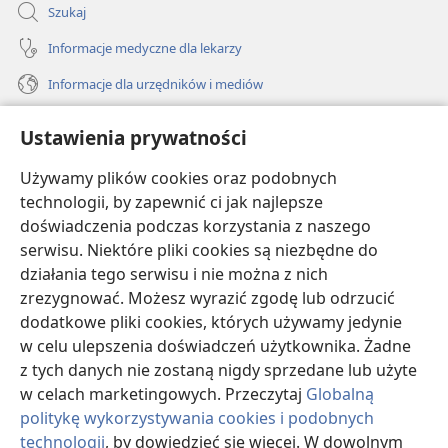
Szukaj
Informacje medyczne dla lekarzy
Informacje dla urzędników i mediów
Pomoc
Ustawienia prywatności
Darowizny
Używamy plików cookies oraz podobnych
(opens
new
technologii, by zapewnić ci jak najlepsze
window)
doświadczenia podczas korzystania z naszego
BIBLIOTEKA INTERNETOWA Strażnicy
(opens
serwisu. Niektóre pliki cookies są niezbędne do
new
®
JW Hub
działania tego serwisu i nie można z nich
window)
(opens
zrezygnować. Możesz wyrazić zgodę lub odrzucić
new
®
JW Library
window)
dodatkowe pliki cookies, których używamy jedynie
w celu ulepszenia doświadczeń użytkownika. Żadne
Watchtower Library
z tych danych nie zostaną nigdy sprzedane lub użyte
w celach marketingowych. Przeczytaj
Globalną
politykę wykorzystywania cookies i podobnych
technologii
, by dowiedzieć się więcej. W dowolnym