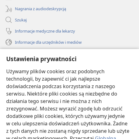
Nagrania z audiodeskrypcją
Szukaj
Informacje medyczne dla lekarzy
Informacje dla urzędników i mediów
Pomoc
Ustawienia prywatności
Darowizny
Używamy plików cookies oraz podobnych
(opens
new
technologii, by zapewnić ci jak najlepsze
window)
doświadczenia podczas korzystania z naszego
BIBLIOTEKA INTERNETOWA Strażnicy
(opens
serwisu. Niektóre pliki cookies są niezbędne do
new
®
JW Hub
działania tego serwisu i nie można z nich
window)
(opens
zrezygnować. Możesz wyrazić zgodę lub odrzucić
new
®
JW Library
window)
dodatkowe pliki cookies, których używamy jedynie
w celu ulepszenia doświadczeń użytkownika. Żadne
Watchtower Library
z tych danych nie zostaną nigdy sprzedane lub użyte
w celach marketingowych. Przeczytaj
Globalną