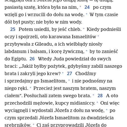
ściągnęli oni z Józefa jego długą szatę — tę długą,
+
24
pasiastą szatę, która była na nim,
po czym
+
wzięli go i wrzucili do dołu na wodę.
W tym czasie
dół był pusty; nie było w nim wody.
+
25
Potem usiedli, by jeść chleb.
Kiedy podnieśli
+
oczy i spojrzeli, oto karawana Ismaelitów
przybywała z Gileadu, a ich wielbłądy niosły
+
labdanum i balsam, i korę żywiczną,
by to zanieść
26
do Egiptu.
Wtedy Juda powiedział do swych
braci: „Jakiż byłby pożytek, gdybyśmy zabili naszego
+
27
brata i zakryli jego krew?
Chodźmy
+
i sprzedajmy go Ismaelitom,
i nie podnośmy na
+
niego ręki.
Przecież jest naszym bratem, naszym
+
28
ciałem”. Posłuchali zatem swego brata.
A oto
+
przechodzili mężowie, kupcy midianiccy.
Oni więc
+
wyciągnęli i wydostali Józefa z dołu na wodę,
po
czym sprzedali Józefa Ismaelitom za dwadzieścia
+
srebrników.
Ci zaś przyprowadzili Józefa do