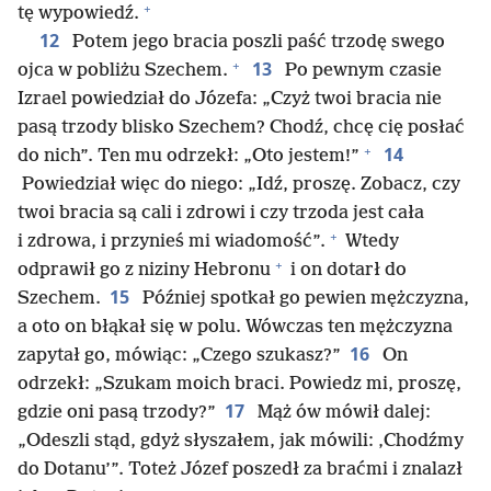
+
tę wypowiedź.
12
Potem jego bracia poszli paść trzodę swego
+
13
ojca w pobliżu Szechem.
Po pewnym czasie
Izrael powiedział do Józefa: „Czyż twoi bracia nie
pasą trzody blisko Szechem? Chodź, chcę cię posłać
+
14
do nich”. Ten mu odrzekł: „Oto jestem!”
Powiedział więc do niego: „Idź, proszę. Zobacz, czy
twoi bracia są cali i zdrowi i czy trzoda jest cała
+
i zdrowa, i przynieś mi wiadomość”.
Wtedy
+
odprawił go z niziny Hebronu
i on dotarł do
15
Szechem.
Później spotkał go pewien mężczyzna,
a oto on błąkał się w polu. Wówczas ten mężczyzna
16
zapytał go, mówiąc: „Czego szukasz?”
On
odrzekł: „Szukam moich braci. Powiedz mi, proszę,
17
gdzie oni pasą trzody?”
Mąż ów mówił dalej:
„Odeszli stąd, gdyż słyszałem, jak mówili: ‚Chodźmy
do Dotanu’”. Toteż Józef poszedł za braćmi i znalazł