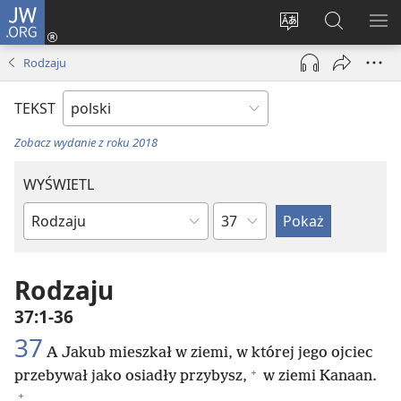
JW.ORG
Logowanie
(opens
Wybór
Szukaj
PO
new
języka
na
ME
Rodzaju
window)
JW.ORG
TEKST
Zobacz wydanie z roku 2018
WYŚWIETL
według
według
rozdziałów
ksiąg
biblijnych
Rodzaju
37:1-36
37
A Jakub mieszkał w ziemi, w której jego ojciec
+
przebywał jako osiadły przybysz,
w ziemi Kanaan.
+