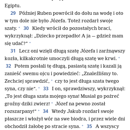
Egiptu.
29
Później Ruben powrócił do dołu na wodę i oto
w tym dole nie było Józefa. Toteż rozdarł swoje
+
30
szaty.
Kiedy wrócił do pozostałych braci,
wykrzyknął: „Dziecko przepadło! A ja — gdzież mam
+
się udać?”
31
Lecz oni wzięli długą szatę Józefa i zarżnąwszy
+
kozła, kilkakrotnie umoczyli długą szatę we krwi.
32
Potem posłali tę długą, pasiastą szatę i kazali ją
zanieść swemu ojcu i powiedzieć: „Znaleźliśmy to.
+
Zechciej sprawdzić,
czy to jest długa szata twego
+
33
syna, czy nie”.
I on, sprawdziwszy, wykrzyknął:
„To jest długa szata mojego syna! Musiał go pożreć
+
groźny dziki zwierz!
Józef na pewno został
+
34
rozszarpany!”
Wtedy Jakub rozdarł swoje
płaszcze i włożył wór na swe biodra, i przez wiele dni
+
35
obchodził żałobę po stracie syna.
A wszyscy