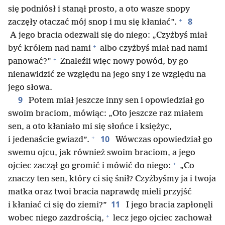
się podniósł i stanął prosto, a oto wasze snopy
+
8
zaczęły otaczać mój snop i mu się kłaniać”.
A jego bracia odezwali się do niego: „Czyżbyś miał
+
być królem nad nami
albo czyżbyś miał nad nami
+
panować?”
Znaleźli więc nowy powód, by go
nienawidzić ze względu na jego sny i ze względu na
jego słowa.
9
Potem miał jeszcze inny sen i opowiedział go
swoim braciom, mówiąc: „Oto jeszcze raz miałem
sen, a oto kłaniało mi się słońce i księżyc,
+
10
i jedenaście gwiazd”.
Wówczas opowiedział go
swemu ojcu, jak również swoim braciom, a jego
+
ojciec zaczął go gromić i mówić do niego:
„Co
znaczy ten sen, który ci się śnił? Czyżbyśmy ja i twoja
matka oraz twoi bracia naprawdę mieli przyjść
11
i kłaniać ci się do ziemi?”
I jego bracia zapłonęli
+
wobec niego zazdrością,
lecz jego ojciec zachował