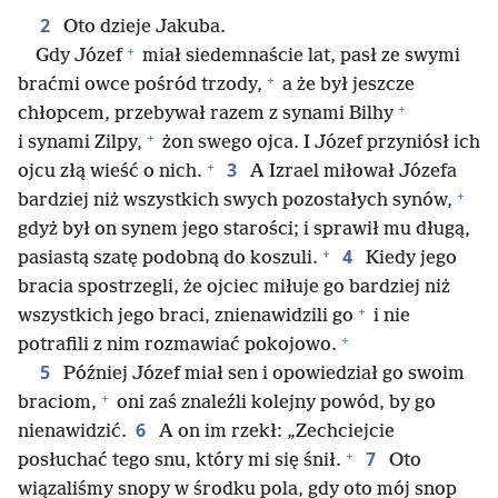
2
Oto dzieje Jakuba.
+
Gdy Józef
miał siedemnaście lat, pasł ze swymi
+
braćmi owce pośród trzody,
a że był jeszcze
+
chłopcem, przebywał razem z synami Bilhy
+
i synami Zilpy,
żon swego ojca. I Józef przyniósł ich
+
3
ojcu złą wieść o nich.
A Izrael miłował Józefa
+
bardziej niż wszystkich swych pozostałych synów,
gdyż był on synem jego starości; i sprawił mu długą,
+
4
pasiastą szatę podobną do koszuli.
Kiedy jego
bracia spostrzegli, że ojciec miłuje go bardziej niż
+
wszystkich jego braci, znienawidzili go
i nie
+
potrafili z nim rozmawiać pokojowo.
5
Później Józef miał sen i opowiedział go swoim
+
braciom,
oni zaś znaleźli kolejny powód, by go
6
nienawidzić.
A on im rzekł: „Zechciejcie
+
7
posłuchać tego snu, który mi się śnił.
Oto
wiązaliśmy snopy w środku pola, gdy oto mój snop