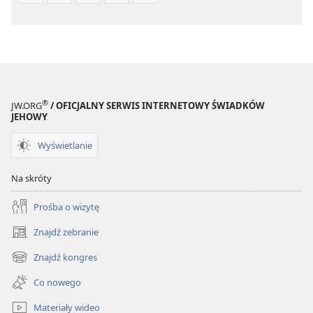
®
JW.ORG
/ OFICJALNY SERWIS INTERNETOWY ŚWIADKÓW
JEHOWY
Wyświetlanie
Na skróty
Prośba o wizytę
Znajdź zebranie
(opens
new
Znajdź kongres
(opens
window)
new
Co nowego
window)
Materiały wideo