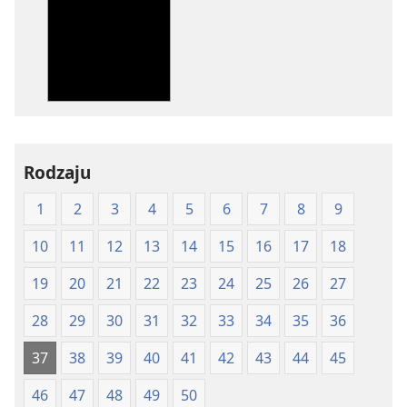
publikacji
nagrań
elektronicznych
audio
Pismo
Pismo
Święte
Święte
w
w
Przekładzie
Przekładzie
Nowego
Nowego
Rodzaju
Świata
Świata
(wydanie
(wydanie
1
2
3
4
5
6
7
8
9
z
z
roku
roku
10
11
12
13
14
15
16
17
18
1997)
1997)
19
20
21
22
23
24
25
26
27
28
29
30
31
32
33
34
35
36
37
38
39
40
41
42
43
44
45
46
47
48
49
50