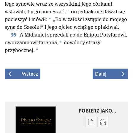
jego synowie wraz ze wszystkimi jego córkami
+
wstawali, by go pocieszać,
on jednak nie dawał się
+
pocieszyć i mówił:
„Bo w żałości zstąpię do mojego
syna do Szeolu!” I jego ojciec wciąż go opłakiwał.
36
A Midianici sprzedali go do Egiptu Potyfarowi,
+
dworzaninowi faraona,
dowódcy straży
+
przybocznej.
Wstecz
Dalej
POBIERZ JAKO...
Ustawienia
Ustawienia
pobierania
pobierania