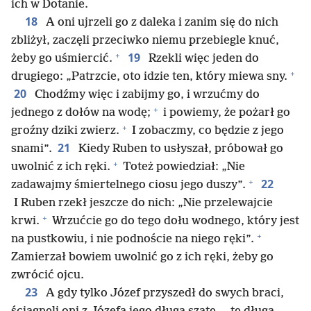
ich w Dotanie.
18
A oni ujrzeli go z daleka i zanim się do nich
zbliżył, zaczęli przeciwko niemu przebiegle knuć,
+
19
żeby go uśmiercić.
Rzekli więc jeden do
+
drugiego: „Patrzcie, oto idzie ten, który miewa sny.
20
Chodźmy więc i zabijmy go, i wrzućmy do
+
jednego z dołów na wodę;
i powiemy, że pożarł go
+
groźny dziki zwierz.
I zobaczmy, co będzie z jego
21
snami”.
Kiedy Ruben to usłyszał, próbował go
+
uwolnić z ich ręki.
Toteż powiedział: „Nie
+
22
zadawajmy śmiertelnego ciosu jego duszy”.
I Ruben rzekł jeszcze do nich: „Nie przelewajcie
+
krwi.
Wrzućcie go do tego dołu wodnego, który jest
+
na pustkowiu, i nie podnoście na niego ręki”.
Zamierzał bowiem uwolnić go z ich ręki, żeby go
zwrócić ojcu.
23
A gdy tylko Józef przyszedł do swych braci,