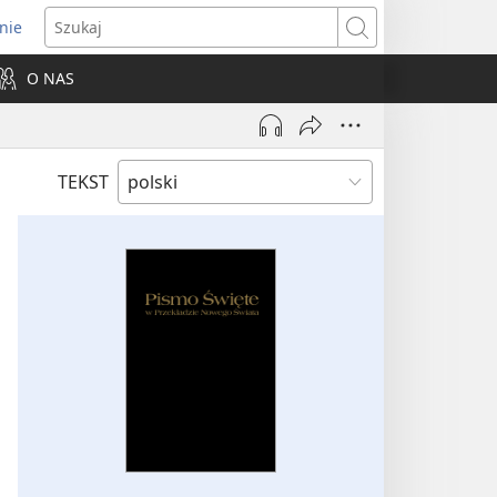
nie
ns
Szukaj
O NAS
dow)
TEKST