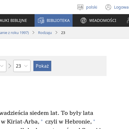
polski
Logowa
Wybór
(ope
języka
new
AUKI BIBLIJNE
BIBLIOTEKA
WIADOMOŚCI
win
nie z roku 1997)
Rodzaju
23
według
rozdziałów
wadzieścia siedem lat. To były lata
+
+
 w Kiriat-Arba,
czyli w Hebronie,