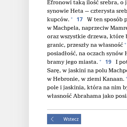
Efronowi taką ilość srebra, o j
synowie Heta — czterysta sre
17
+
kupców.
W ten sposób p
w Machpela, naprzeciw Mamre, 
oraz wszystkie drzewa, które 
+
granic, przeszły na własność
posiadłość, na oczach synów
19
+
bramy jego miasta.
I po
Sarę, w jaskini na polu Machp
w Hebronie, w ziemi Kanaan.
pole i jaskinia, która na nim 
własność Abrahama jako posi
Wstecz