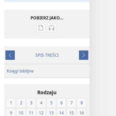
POBIERZ JAKO...
Ustawienia
Ustawienia
pobierania
pobierania
publikacji
nagrań
elektronicznych
audio
SPIS TREŚCI
Pismo
Pismo
Wstecz
Dalej
Święte
Święte
w
w
Księgi biblijne
Przekładzie
Przekładzie
Nowego
Nowego
Świata
Świata
Rodzaju
(wydanie
(wydanie
z
z
1
2
3
4
5
6
7
8
roku
roku
1997)
1997)
9
10
11
12
13
14
15
16