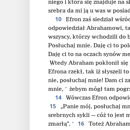
niego i która się znajduje na 
srebra da mi ją u was w posia
10
Efron zaś siedział wśró
odpowiedział Abrahamowi, tak
wszyscy, którzy wchodzili do 
Posłuchaj mnie. Daję ci to pole
Daję ci to na oczach synów m
Wtedy Abraham pokłonił się
Efrona rzekł, tak iż słyszeli to
nie, posłuchaj mnie! Dam ci za
+
mnie,
żebym mógł tam pogrz
14
Wówczas Efron odpowie
15
„Panie mój, posłuchaj mn
srebrnych sykli — cóż to jest
16
+
zmarłą”.
Toteż Abraham 