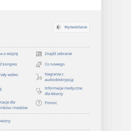
Wyświetlanie
a o wizytę
Znajdź zebranie
(opens
new
ź kongres
Co nowego
window)
Nagrania z
iały wideo
audiodeskrypcją
Informacje medyczne
j
dla lekarzy
macje dla
Pomoc
dników i mediów
owizny