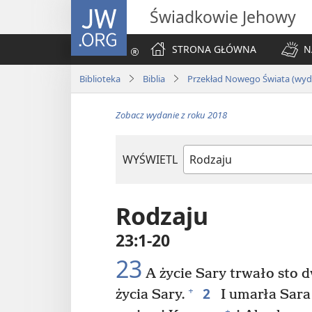
JW.ORG
Świadkowie Jehowy
STRONA GŁÓWNA
N
Biblioteka
Biblia
Przekład Nowego Świata (wyda
Zobacz wydanie z roku 2018
WYŚWIETL
według
ksiąg
biblijnych
Rodzaju
23:1-20
23
A życie Sary trwało sto d
2
+
życia Sary.
I umarła Sara
+