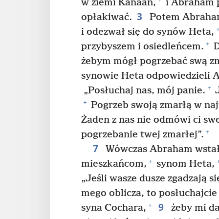
w ziemi Kanaan,
i Abraham p
3
opłakiwać.
Potem Abraham,
i odezwał się do synów Heta,
+
przybyszem i osiedleńcem.
D
żebym mógł pogrzebać swą zm
synowie Heta odpowiedzieli 
+
„Posłuchaj nas, mój panie.
J
+
Pogrzeb swoją zmarłą w na
Żaden z nas nie odmówi ci sw
+
pogrzebanie twej zmarłej”.
7
Wówczas Abraham wstał i
+
mieszkańcom,
synom Heta,
„Jeśli wasze dusze zgadzają s
mego oblicza, to posłuchajcie
9
+
syna Cochara,
żeby mi da