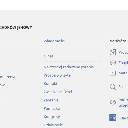
ŚWIADKÓW JEHOWY
Wiadomości
Na skróty
Prośb
O nas
Znajd
(opens
Najczęściej zadawane pytania
new
Mater
Prośba o wizytę
window)
proszenia
Kontakt
łów
Szuka
Zwiedzanie Betel
Infor
Zebrania
a
urzę
Pamiątka
Kongresy
Dar
(opens
Działalność
new