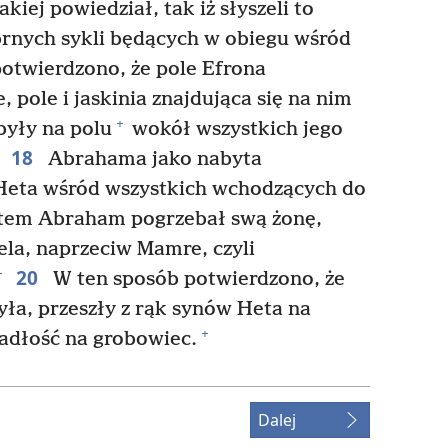
akiej powiedział, tak iż słyszeli to
brnych sykli będących w obiegu wśród
otwierdzono, że pole Efrona
pole i jaskinia znajdująca się na nim
+
były na polu
wokół wszystkich jego
18
Abrahama jako nabyta
 Heta wśród wszystkich wchodzących do
tem Abraham pogrzebał swą żonę,
ela, naprzeciw Mamre, czyli
20
+
W ten sposób potwierdzono, że
była, przeszły z rąk synów Heta na
+
adłość na grobowiec.
Dalej