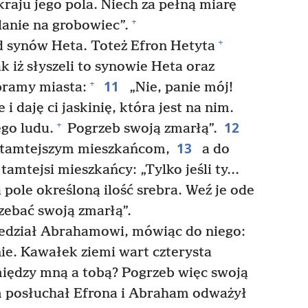
skraju jego pola. Niech za pełną miarę
+
danie na grobowiec”.
+
d synów Heta. Toteż Efron Hetyta
 iż słyszeli to synowie Heta oraz
11
+
bramy miasta:
„Nie, panie mój!
 i daję ci jaskinię, która jest na nim.
12
+
ego ludu.
Pogrzeb swoją zmarłą”.
13
 tamtejszym mieszkańcom,
a do
 tamtejsi mieszkańcy: „Tylko jeśli ty...
 pole określoną ilość srebra. Weź je ode
ebać swoją zmarłą”.
dział Abrahamowi, mówiąc do niego:
ie. Kawałek ziemi wart czterysta
 między mną a tobą? Pogrzeb więc swoją
posłuchał Efrona i Abraham odważył