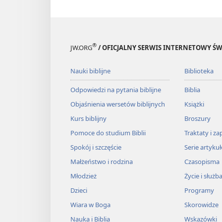
®
JW.ORG
/ OFICJALNY SERWIS INTERNETOWY 
Nauki biblijne
Biblioteka
Odpowiedzi na pytania biblijne
Biblia
Objaśnienia wersetów biblijnych
Książki
Kurs biblijny
Broszury
Pomoce do studium Biblii
Traktaty i za
Spokój i szczęście
Serie artyku
Małżeństwo i rodzina
Czasopisma
Młodzież
Życie i służb
Dzieci
Programy
Wiara w Boga
Skorowidze
Nauka i Biblia
Wskazówki