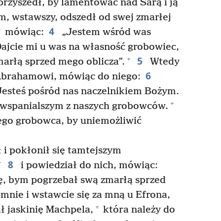
rzyszedł, by lamentować nad Sarą i ją
 wstawszy, odszedł od swej zmarłej
4
+
mówiąc:
„Jestem wśród was
ajcie mi u was na własność grobowiec,
5
+
arłą sprzed mego oblicza”.
Wtedy
6
Abrahamowi, mówiąc do niego:
esteś pośród nas naczelnikiem Bożym.
+
jwspanialszym z naszych grobowców.
ego grobowca, by uniemożliwić
 pokłonił się tamtejszym
8
+
i powiedział do nich, mówiąc:
ię, bym pogrzebał swą zmarłą sprzed
 mnie i wstawcie się za mną u Efrona,
+
ł jaskinię Machpela,
która należy do