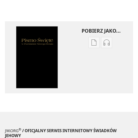
POBIERZ JAKO...
Ustawienia
Ustawienia
pobierania
pobierania
publikacji
nagrań
elektronicznych
audio
Pismo
Pismo
Święte
Święte
w
w
Przekładzie
Przekładzie
Nowego
Nowego
Świata
Świata
(wydanie
(wydanie
z
z
®
JW.ORG
/ OFICJALNY SERWIS INTERNETOWY ŚWIADKÓW
roku
roku
JEHOWY