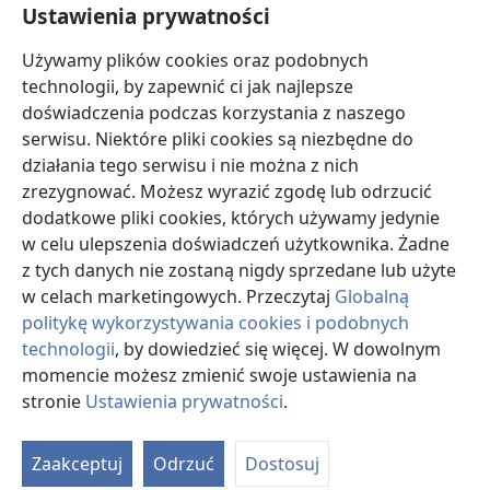
Ustawienia prywatności
Darowizny
Używamy plików cookies oraz podobnych
(opens
new
technologii, by zapewnić ci jak najlepsze
window)
doświadczenia podczas korzystania z naszego
BIBLIOTEKA INTERNETOWA Strażnicy
(opens
serwisu. Niektóre pliki cookies są niezbędne do
new
®
JW Hub
działania tego serwisu i nie można z nich
window)
(opens
zrezygnować. Możesz wyrazić zgodę lub odrzucić
new
®
JW Library
window)
dodatkowe pliki cookies, których używamy jedynie
w celu ulepszenia doświadczeń użytkownika. Żadne
Watchtower Library
z tych danych nie zostaną nigdy sprzedane lub użyte
w celach marketingowych. Przeczytaj
Globalną
politykę wykorzystywania cookies i podobnych
technologii
, by dowiedzieć się więcej. W dowolnym
Copyright
© 2026 Watch Tower Bible and Tract Society of Pennsylvania.
momencie możesz zmienić swoje ustawienia na
WARUNKI UŻYTKOWANIA
|
POLITYKA PRYWATNOŚCI
|
USTAWIENIA
stronie
Ustawienia prywatności
.
S
PRYWATNOŚCI
Ta
Zaakceptuj
Odrzuć
Dostosuj
of