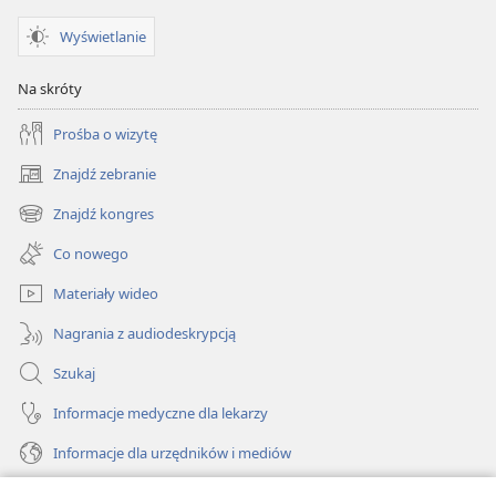
1997)
1997)
Wyświetlanie
Na skróty
Prośba o wizytę
Znajdź zebranie
(opens
new
Znajdź kongres
(opens
window)
new
Co nowego
window)
Materiały wideo
Nagrania z audiodeskrypcją
Szukaj
Informacje medyczne dla lekarzy
Informacje dla urzędników i mediów
Pomoc