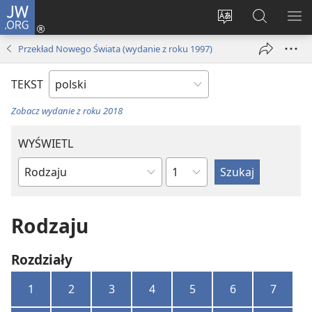
JW.ORG
Logowanie
(opens
Wybór
Szukaj
PO
new
języka
na
ME
Przekład Nowego Świata (wydanie z roku 1997)
window)
JW.ORG
TEKST
Zobacz wydanie z roku 2018
WYŚWIETL
według
według
rozdziałów
ksiąg
biblijnych
Rodzaju
Rozdziały
1
2
3
4
5
6
7