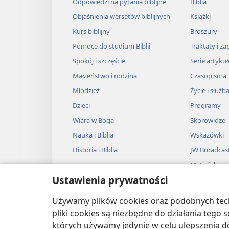
Odpowiedzi na pytania biblijne
Biblia
Objaśnienia wersetów biblijnych
Książki
Kurs biblijny
Broszury
Pomoce do studium Biblii
Traktaty i za
Spokój i szczęście
Serie artyku
Małżeństwo i rodzina
Czasopisma
Młodzież
Życie i służb
Dzieci
Programy
Wiara w Boga
Skorowidze
Nauka i Biblia
Wskazówki
Historia i Biblia
JW Broadcas
Materiały wi
Ustawienia prywatności
Muzyka
Słuchowiska
Używamy plików cookies oraz podobnych techn
Adaptacje dź
pliki cookies są niezbędne do działania tego
których używamy jedynie w celu ulepszenia d