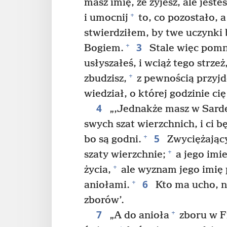
masz imię, że żyjesz, ale jest
+
i umocnij
to, co pozostało, a
stwierdziłem, by twe uczynki
3
+
Bogiem.
Stale więc pomni
usłyszałeś, i wciąż tego strzeż
+
zbudzisz,
z pewnością przyjdę
wiedział, o której godzinie cię
4
„‚Jednakże masz w Sarde
swych szat wierzchnich, i ci 
5
+
bo są godni.
Zwyciężając
+
szaty wierzchnie;
a jego imi
+
życia,
ale wyznam jego imię
6
+
aniołami.
Kto ma ucho, n
zborów’.
7
+
„A do anioła
zboru w Fi