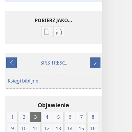
POBIERZ JAKO...
Ustawienia
Ustawienia
pobierania
pobierania
publikacji
nagrań
elektronicznych
audio
SPIS TREŚCI
Pismo
Pismo
Wstecz
Dalej
Święte
Święte
w
w
Księgi biblijne
Przekładzie
Przekładzie
Nowego
Nowego
Świata
Świata
Objawienie
(wydanie
(wydanie
z
z
1
2
3
4
5
6
7
8
roku
roku
1997)
1997)
9
10
11
12
13
14
15
16