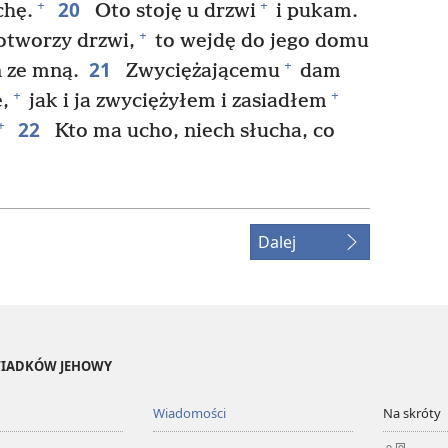
20
+
+
chę.
Oto stoję u drzwi
i pukam.
+
 otworzy drzwi,
to wejdę do jego domu
21
+
n ze mną.
Zwyciężającemu
dam
+
+
,
jak i ja zwyciężyłem i zasiadłem
22
+
Kto ma ucho, niech słucha, co
Dalej
ŚWIADKÓW JEHOWY
Wiadomości
Na skróty