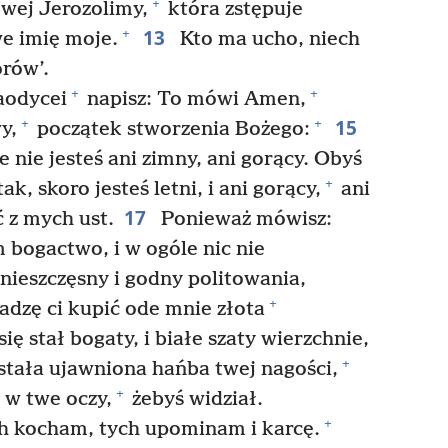
+
owej Jerozolimy,
która zstępuje
13
+
we imię moje.
Kto ma ucho, niech
rów’.
+
+
aodycei
napisz: To mówi Amen,
15
+
+
y,
początek stworzenia Bożego:
 nie jesteś ani zimny, ani gorący. Obyś
+
ak, skoro jesteś letni, i ani gorący,
ani
17
 z mych ust.
Ponieważ mówisz:
 bogactwo, i w ogóle nic nie
ś nieszczęsny i godny politowania,
+
adzę ci kupić ode mnie złota
ę stał bogaty, i białe szaty wierzchnie,
+
ostała ujawniona hańba twej nagości,
+
 w twe oczy,
żebyś widział.
+
ch kocham, tych upominam i karcę.