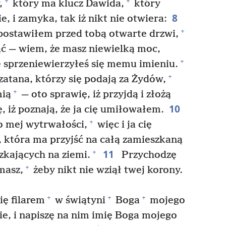
+
+
,
który ma klucz Dawida,
który
8
e, i zamyka, tak iż nikt nie otwiera:
+
postawiłem przed tobą otwarte drzwi,
ć — wiem, że masz niewielką moc,
+
e sprzeniewierzyłeś się memu imieniu.
+
atana, którzy się podają za Żydów,
+
mią
— oto sprawię, iż przyjdą i złożą
10
, iż poznają, że ja cię umiłowałem.
+
 mej wytrwałości,
więc i ja cię
 która ma przyjść na całą zamieszkaną
11
+
kających na ziemi.
Przychodzę
+
masz,
żeby nikt nie wziął twej korony.
+
+
+
ię filarem
w świątyni
Boga
mojego
zie, i napiszę na nim imię Boga mojego