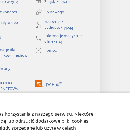
a o wizytę
Znajdź zebranie
(opens
new
ź kongres
Co nowego
window)
Nagrania z
iały wideo
audiodeskrypcją
Informacje medyczne
j
dla lekarzy
macje dla
Pomoc
dników i mediów
owizny
LIOTEKA
®
JW Hub
(opens
ERNETOWA
new
żnicy
window)
®
ibrary
Watchtower Library
s korzystania z naszego serwisu. Niektóre
odę lub odrzucić dodatkowe pliki cookies,
igdy sprzedane lub użyte w celach