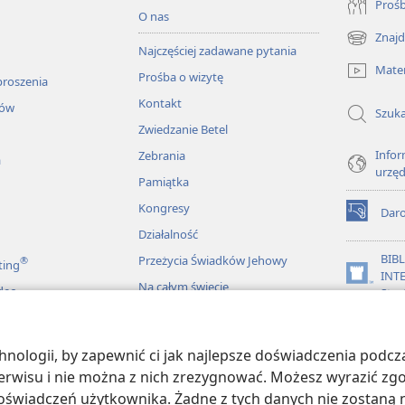
Prośb
O nas
Znajd
(opens
Najczęściej zadawane pytania
new
Mater
Prośba o wizytę
window)
proszenia
Kontakt
łów
Szuka
Zwiedzanie Betel
Infor
Zebrania
a
urzę
Pamiątka
Kongresy
Dar
(opens
Działalność
new
window)
BIB
Przeżycia Świadków Jehowy
®
ting
INT
(opens
Na całym świecie
deo
Stra
new
window)
JW L
ologii, by zapewnić ci jak najlepsze doświadczenia podcza
więkowe Biblii
 serwisu i nie można z nich zrezygnować. Możesz wyrazić zg
oświadczeń użytkownika. Żadne z tych danych nie zostaną n