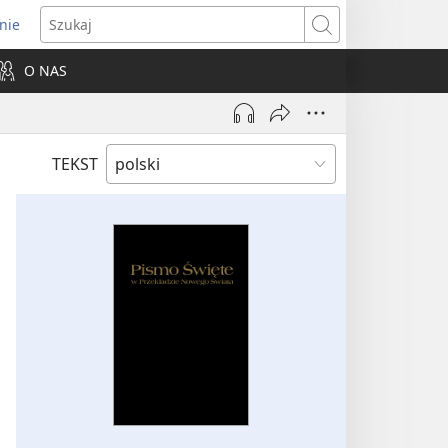
nie
ns
Szukaj
O NAS
dow)
TEKST