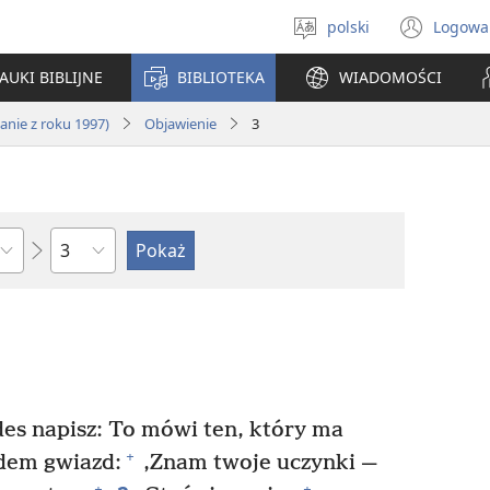
polski
Logowa
Wybór
(ope
języka
new
AUKI BIBLIJNE
BIBLIOTEKA
WIADOMOŚCI
win
nie z roku 1997)
Objawienie
3
według
rozdziałów
es napisz: To mówi ten, który ma
+
edem gwiazd:
‚Znam twoje uczynki —
+
+