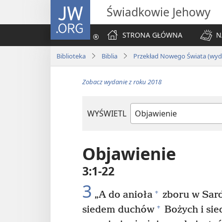
JW.ORG
Świadkowie Jehowy
STRONA GŁÓWNA
N
Biblioteka
Biblia
Przekład Nowego Świata (wyda
Zobacz wydanie z roku 2018
WYŚWIETL
według
ksiąg
biblijnych
Objawienie
3:1-22
3
+
„A do anioła
zboru w Sard
+
siedem duchów
Bożych i si