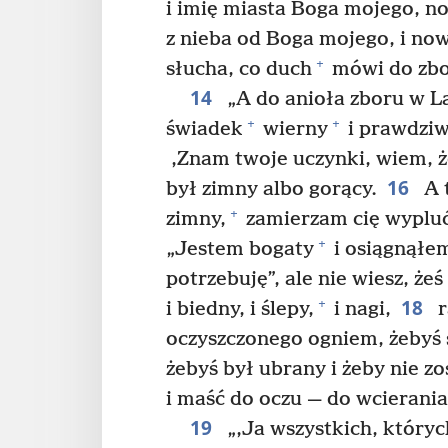
i imię miasta Boga mojego, n
z nieba od Boga mojego, i no
+
słucha, co duch
mówi do zbo
14
„A do anioła zboru w L
+
+
świadek
wierny
i prawdziw
‚Znam twoje uczynki, wiem, że
16
był zimny albo gorący.
A t
+
zimny,
zamierzam cię wypluć
+
„Jestem bogaty
i osiągnąłem
potrzebuję”, ale nie wiesz, że
18
+
i biedny, i ślepy,
i nagi,
r
oczyszczonego ogniem, żebyś si
żebyś był ubrany i żeby nie z
i maść do oczu — do wcierania
19
„‚Ja wszystkich, który