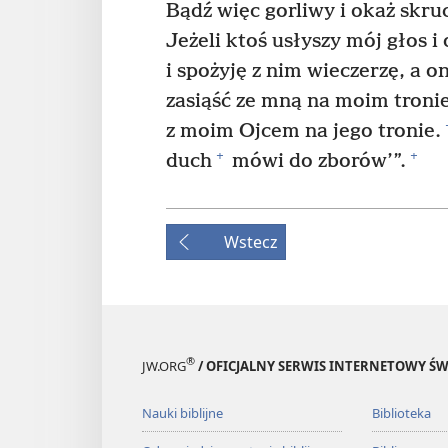
Bądź więc gorliwy i okaż skru
Jeżeli ktoś usłyszy mój głos i
i spożyję z nim wieczerzę, a o
zasiąść ze mną na moim tronie
z moim Ojcem na jego tronie.
+
+
duch
mówi do zborów’”.
Wstecz
®
JW.ORG
/ OFICJALNY SERWIS INTERNETOWY 
Nauki biblijne
Biblioteka