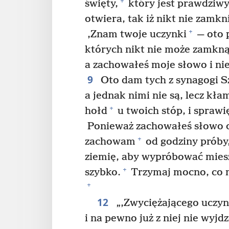
+
święty,
który jest prawdziwy
otwiera, tak iż nikt nie zamkni
+
‚Znam twoje uczynki
— oto 
których nikt nie może zamkną
a zachowałeś moje słowo i ni
9
Oto dam tych z synagogi Sz
a jednak nimi nie są, lecz kła
+
hołd
u twoich stóp, i sprawię
Ponieważ zachowałeś słowo o
+
zachowam
od godziny próby,
ziemię, aby wypróbować miesz
+
szybko.
Trzymaj mocno, co 
+
12
„‚Zwyciężającego uczyn
i na pewno już z niej nie wyjd