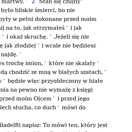
2
eś martwy.
Stań się czujny
 było bliskie śmierci, bo nie
 były w pełni dokonane przed moim
+
j na to, jak otrzymałeś
i jak
+
+
,
i okaż skruchę.
Jeżeli się nie
+
 jak złodziej
i wcale nie będziesz
+
 najdę.
+
+
s trochę imion,
które nie skalały
+
będą chodzić ze mną w białych szatach,
+
y
będzie więc przyobleczony w białe
enia na pewno nie wymażę z księgi
+
 przed moim Ojcem
i przed jego
+
iech słucha, co duch
mówi do
ladelfii napisz: To mówi ten, który jest