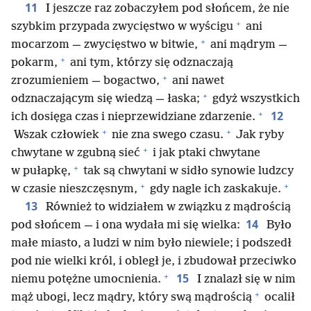
11
I jeszcze raz zobaczyłem pod słońcem, że nie
+
szybkim przypada zwycięstwo w wyścigu
ani
+
mocarzom — zwycięstwo w bitwie,
ani mądrym —
+
pokarm,
ani tym, którzy się odznaczają
+
zrozumieniem — bogactwo,
ani nawet
+
odznaczającym się wiedzą — łaska;
gdyż wszystkich
+
12
ich dosięga czas i nieprzewidziane zdarzenie.
+
+
Wszak człowiek
nie zna swego czasu.
Jak ryby
+
chwytane w zgubną sieć
i jak ptaki chwytane
+
w pułapkę,
tak są chwytani w sidło synowie ludzcy
+
+
w czasie nieszczęsnym,
gdy nagle ich zaskakuje.
13
Również to widziałem w związku z mądrością
14
pod słońcem — i ona wydała mi się wielka:
Było
małe miasto, a ludzi w nim było niewiele; i podszedł
pod nie wielki król, i obległ je, i zbudował przeciwko
+
15
niemu potężne umocnienia.
I znalazł się w nim
+
mąż ubogi, lecz mądry, który swą mądrością
ocalił