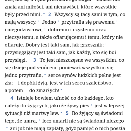
znają ani miłości, ani nienawiści, które wszystkie
+
2
były przed nimi.
Wszyscy są tacy sami w tym, co
+
+
+
mają wszyscy.
Jedno
przytrafia się prawemu
+
i niegodziwcowi,
dobremu i czystemu oraz
nieczystemu, a także ofiarującemu i temu, który nie
+
ofiaruje. Dobry jest taki sam, jak grzesznik;
przysięgający jest taki sam, jak każdy, kto się boi
+
3
przysięgi.
To jest nieszczęsne we wszystkim, co
się dzieje pod słońcem: ponieważ wszystkim się
+
jedno przytrafia,
serce synów ludzkich pełne jest
+
+
zła;
i dopóki żyją, jest w ich sercu szaleństwo,
+
a potem — do zmarłych!
4
Istnieje bowiem ufność co do każdego, kto
+
należy do żyjących, jako że żywy pies
jest w lepszej
+
5
sytuacji niż martwy lew.
Bo żyjący są świadomi
+
tego, że umrą,
lecz umarli nie są świadomi niczego
+
ani już nie mają zapłaty, gdyż pamięć o nich poszła