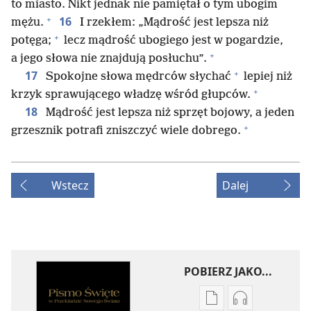
to miasto. Nikt jednak nie pamiętał o tym ubogim
+
16
mężu.
I rzekłem: „Mądrość jest lepsza niż
+
potęga;
lecz mądrość ubogiego jest w pogardzie,
+
a jego słowa nie znajdują posłuchu”.
+
17
Spokojne słowa mędrców słychać
lepiej niż
+
krzyk sprawującego władzę wśród głupców.
18
Mądrość jest lepsza niż sprzęt bojowy, a jeden
+
grzesznik potrafi zniszczyć wiele dobrego.
Wstecz
Dalej
POBIERZ JAKO...
Ustawienia
Ustawienia