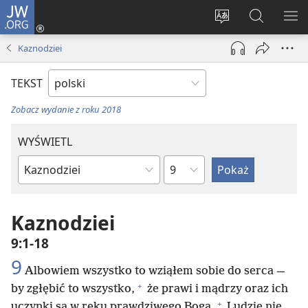
JW.ORG
Logowanie
(opens
Wybór
Szukaj
PO
new
języka
na
ME
Kaznodziei
window)
JW.ORG
TEKST
Zobacz wydanie z roku 2018
WYŚWIETL
według
według
rozdziałów
ksiąg
biblijnych
Kaznodziei
9:1-18
9
Albowiem wszystko to wziąłem sobie do serca —
+
by zgłębić to wszystko,
że prawi i mądrzy oraz ich
+
uczynki są w ręku prawdziwego Boga.
Ludzie nie