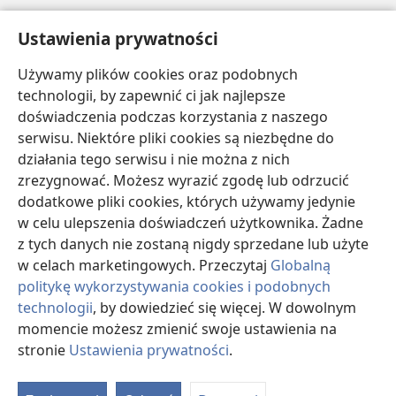
Pomoc
Ustawienia prywatności
Darowizny
Używamy plików cookies oraz podobnych
(opens
new
technologii, by zapewnić ci jak najlepsze
window)
doświadczenia podczas korzystania z naszego
BIBLIOTEKA INTERNETOWA Strażnicy
(opens
serwisu. Niektóre pliki cookies są niezbędne do
new
®
JW Hub
działania tego serwisu i nie można z nich
window)
(opens
zrezygnować. Możesz wyrazić zgodę lub odrzucić
new
®
JW Library
window)
dodatkowe pliki cookies, których używamy jedynie
w celu ulepszenia doświadczeń użytkownika. Żadne
Watchtower Library
z tych danych nie zostaną nigdy sprzedane lub użyte
w celach marketingowych. Przeczytaj
Globalną
politykę wykorzystywania cookies i podobnych
technologii
, by dowiedzieć się więcej. W dowolnym
Copyright
© 2026 Watch Tower Bible and Tract Society of Pennsylvania.
momencie możesz zmienić swoje ustawienia na
WARUNKI UŻYTKOWANIA
|
POLITYKA PRYWATNOŚCI
|
USTAWIENIA
stronie
Ustawienia prywatności
.
S
PRYWATNOŚCI
Ta