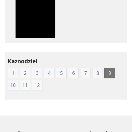
pobierania
pobierania
publikacji
nagrań
elektronicznych
audio
Pismo
Pismo
Święte
Święte
w
w
Przekładzie
Przekładzie
Nowego
Nowego
Kaznodziei
Świata
Świata
(wydanie
(wydanie
1
2
3
4
5
6
7
8
9
z
z
roku
roku
10
11
12
1997)
1997)