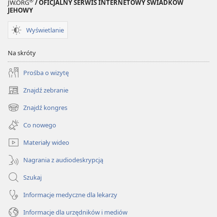
®
JW.ORG
/ OFICJALNY SERWIS INTERNETOWY ŚWIADKÓW
JEHOWY
Wyświetlanie
Na skróty
Prośba o wizytę
Znajdź zebranie
(opens
new
Znajdź kongres
(opens
window)
new
Co nowego
window)
Materiały wideo
Nagrania z audiodeskrypcją
Szukaj
Informacje medyczne dla lekarzy
Informacje dla urzędników i mediów