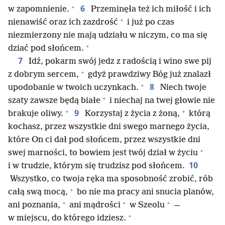
+
6
w zapomnienie.
Przeminęła też ich miłość i ich
+
nienawiść oraz ich zazdrość
i już po czas
niezmierzony nie mają udziału w niczym, co ma się
+
dziać pod słońcem.
7
Idź, pokarm swój jedz z radością i wino swe pij
+
z dobrym sercem,
gdyż prawdziwy Bóg już znalazł
+
8
upodobanie w twoich uczynkach.
Niech twoje
+
szaty zawsze będą białe
i niechaj na twej głowie nie
+
+
9
brakuje oliwy.
Korzystaj z życia z żoną,
którą
kochasz, przez wszystkie dni swego marnego życia,
które On ci dał pod słońcem, przez wszystkie dni
+
swej marności, to bowiem jest twój dział w życiu
10
i w trudzie, którym się trudzisz pod słońcem.
Wszystko, co twoja ręka ma sposobność zrobić, rób
+
całą swą mocą,
bo nie ma pracy ani snucia planów,
+
+
+
ani poznania,
ani mądrości
w Szeolu
—
+
w miejscu, do którego idziesz.