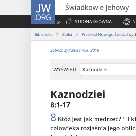
JW.ORG
Świadkowie Jehowy
STRONA GŁÓWNA
N
Biblioteka
Biblia
Przekład Nowego Świata (wyda
Zobacz wydanie z roku 2018
WYŚWIETL
według
ksiąg
biblijnych
Kaznodziei
8:1-17
8
+
Któż jest jak mędrzec?
I k
człowieka rozjaśnia jego obli
+