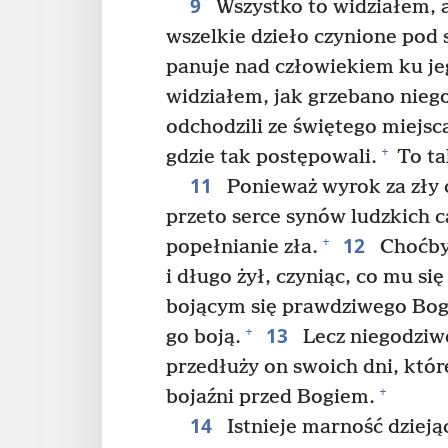
9
Wszystko to widziałem, 
wszelkie dzieło czynione pod 
panuje nad człowiekiem ku je
widziałem, jak grzebano nieg
odchodzili ze świętego miejsc
+
gdzie tak postępowali.
To ta
11
Ponieważ wyrok za zły 
przeto serce synów ludzkich c
12
+
popełnianie zła.
Choćby 
i długo żył, czyniąc, co mu si
bojącym się prawdziwego Boga
13
+
go boją.
Lecz niegodziwc
przedłuży on swoich dni, które
+
bojaźni przed Bogiem.
14
Istnieje marność dziejąc