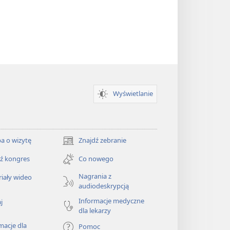
Wyświetlanie
a o wizytę
Znajdź zebranie
(opens
new
ź kongres
Co nowego
window)
Nagrania z
iały wideo
audiodeskrypcją
Informacje medyczne
j
dla lekarzy
macje dla
Pomoc