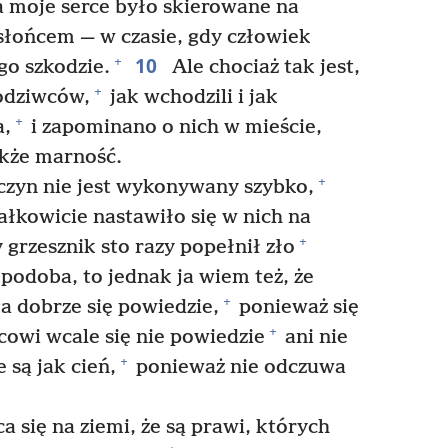
a moje serce było skierowane na
słońcem — w czasie, gdy człowiek
10
+
go szkodzie.
Ale chociaż tak jest,
+
odziwców,
jak wchodzili i jak
+
a,
i zapominano o nich w mieście,
kże marność.
+
czyn nie jest wykonywany szybko,
ałkowicie nastawiło się w nich na
+
grzesznik sto razy popełnił zło
ę podoba, to jednak ja wiem też, że
+
 dobrze się powiedzie,
ponieważ się
+
owi wcale się nie powiedzie
ani nie
+
 są jak cień,
ponieważ nie odczuwa
a się na ziemi, że są prawi, których