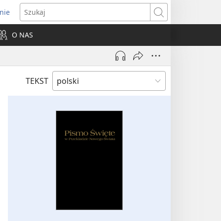
nie
ns
Szukaj
O NAS
dow)
TEKST