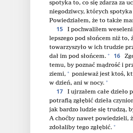
spotyka to, co się zdarza za 
niegodziwcy, których spotyka 
Powiedziałem, że to także ma
15
I pochwaliłem weselenie
lepszego pod słońcem niż to, żeb
towarzyszyło w ich trudzie prz
16
+
dał im pod słońcem.
Zgo
temu, by poznać mądrość i pr
+
ziemi,
ponieważ jest ktoś, k
+
w dzień, ani w nocy.
17
I ujrzałem całe dzieło
potrafią zgłębić dzieła czyni
jak bardzo ludzie się trudzą, 
A choćby nawet powiedzieli, ż
+
zdołaliby tego zgłębić.