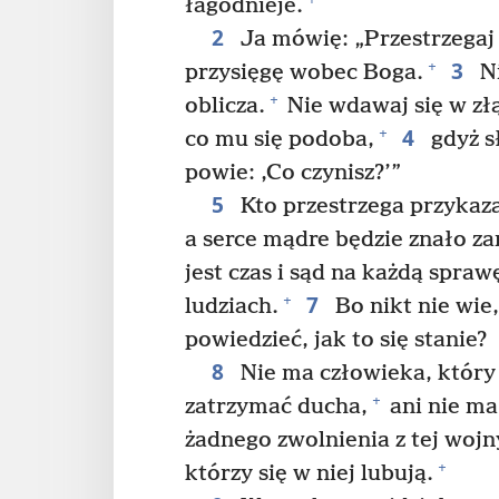
łagodnieje.
2
Ja mówię: „Przestrzegaj 
3
+
przysięgę wobec Boga.
Ni
+
oblicza.
Nie wdawaj się w zł
4
+
co mu się podoba,
gdyż s
powie: ‚Co czynisz?’”
5
Kto przestrzega przykaza
a serce mądre będzie znało zar
jest czas i sąd na każdą spraw
7
+
ludziach.
Bo nikt nie wie,
powiedzieć, jak to się stanie?
8
Nie ma człowieka, który
+
zatrzymać ducha,
ani nie ma
żadnego zwolnienia z tej wojn
+
którzy się w niej lubują.