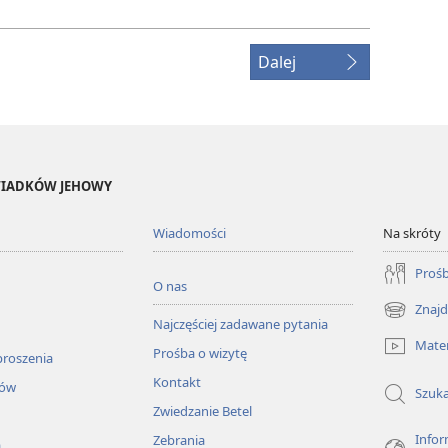
Dalej
ŚWIADKÓW JEHOWY
Wiadomości
Na skróty
Prośb
O nas
Znajd
(opens
Najczęściej zadawane pytania
new
Mater
Prośba o wizytę
window)
proszenia
Kontakt
łów
Szuka
Zwiedzanie Betel
Infor
Zebrania
a