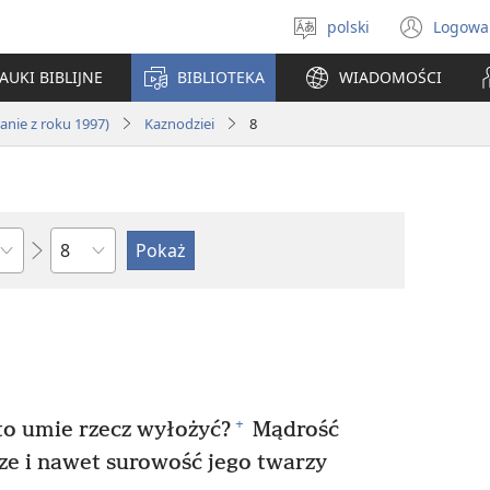
polski
Logowa
Wybór
(ope
języka
new
AUKI BIBLIJNE
BIBLIOTEKA
WIADOMOŚCI
win
nie z roku 1997)
Kaznodziei
8
według
rozdziałów
+
to umie rzecz wyłożyć?
Mądrość
cze i nawet surowość jego twarzy