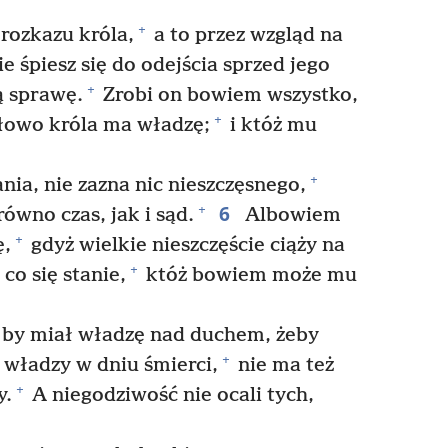
+
rozkazu króla,
a to przez wzgląd na
e śpiesz się do odejścia sprzed jego
+
ą sprawę.
Zrobi on bowiem wszystko,
+
łowo króla ma władzę;
i któż mu
+
nia, nie zazna nic nieszczęsnego,
6
+
ówno czas, jak i sąd.
Albowiem
+
ę,
gdyż wielkie nieszczęście ciąży na
+
 co się stanie,
któż bowiem może mu
 by miał władzę nad duchem, żeby
+
 władzy w dniu śmierci,
nie ma też
+
y.
A niegodziwość nie ocali tych,