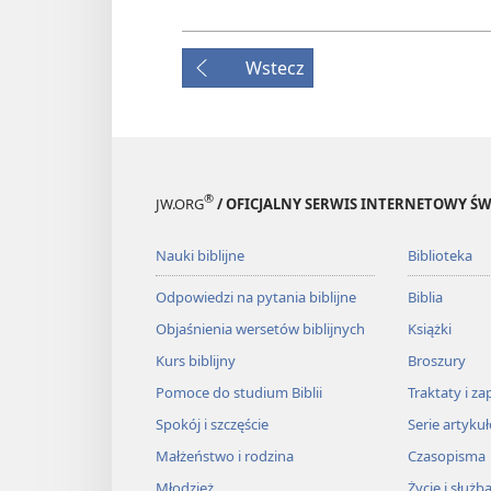
Wstecz
®
JW.ORG
/ OFICJALNY SERWIS INTERNETOWY 
Nauki biblijne
Biblioteka
Odpowiedzi na pytania biblijne
Biblia
Objaśnienia wersetów biblijnych
Książki
Kurs biblijny
Broszury
Pomoce do studium Biblii
Traktaty i za
Spokój i szczęście
Serie artyku
Małżeństwo i rodzina
Czasopisma
Młodzież
Życie i służb