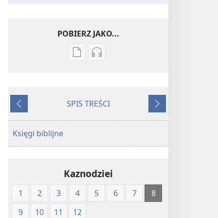
POBIERZ JAKO...
Ustawienia
Ustawienia
pobierania
pobierania
publikacji
nagrań
elektronicznych
audio
SPIS TREŚCI
Pismo
Pismo
Wstecz
Dalej
Święte
Święte
w
w
Księgi biblijne
Przekładzie
Przekładzie
Nowego
Nowego
Świata
Świata
Kaznodziei
(wydanie
(wydanie
z
z
1
2
3
4
5
6
7
8
roku
roku
1997)
1997)
9
10
11
12