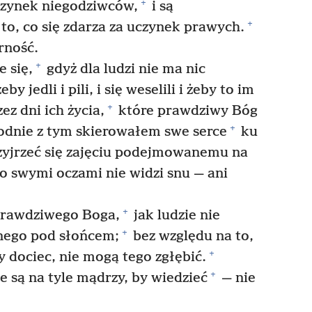
+
uczynek niegodziwców,
i są
+
to, co się zdarza za uczynek prawych.
rność.
+
 się,
gdyż dla ludzi nie ma nic
y jedli i pili, i się weselili i żeby to im
+
ez dni ich życia,
które prawdziwy Bóg
+
dnie z tym skierowałem swe serce
ku
zyjrzeć się zajęciu podejmowanemu na
to swymi oczami nie widzi snu — ani
+
 prawdziwego Boga,
jak ludzie nie
+
onego pod słońcem;
bez względu na to,
+
by dociec, nie mogą tego zgłębić.
+
e są na tyle mądrzy, by wiedzieć
— nie