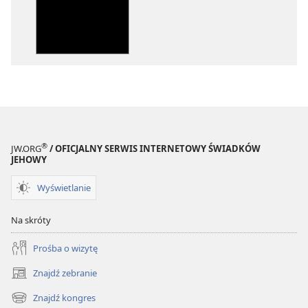
elektronicznych
audio
Pismo
Pismo
Święte
Święte
w
w
Przekładzie
Przekładzie
Nowego
Nowego
Świata
Świata
(wydanie
(wydanie
z
z
®
JW.ORG
/ OFICJALNY SERWIS INTERNETOWY ŚWIADKÓW
roku
roku
JEHOWY
1997)
1997)
Wyświetlanie
Na skróty
Prośba o wizytę
Znajdź zebranie
(opens
new
Znajdź kongres
(opens
window)