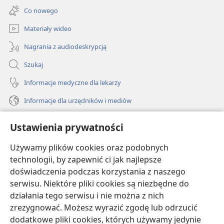
new
Co nowego
window)
Materiały wideo
Nagrania z audiodeskrypcją
Szukaj
Informacje medyczne dla lekarzy
Informacje dla urzędników i mediów
Pomoc
Ustawienia prywatności
Darowizny
Używamy plików cookies oraz podobnych
(opens
new
technologii, by zapewnić ci jak najlepsze
window)
doświadczenia podczas korzystania z naszego
BIBLIOTEKA INTERNETOWA Strażnicy
(opens
serwisu. Niektóre pliki cookies są niezbędne do
new
®
JW Hub
działania tego serwisu i nie można z nich
window)
(opens
zrezygnować. Możesz wyrazić zgodę lub odrzucić
new
®
JW Library
window)
dodatkowe pliki cookies, których używamy jedynie