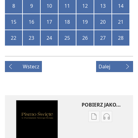
8
9
10
11
12
13
14
15
16
17
18
19
20
21
22
23
24
25
26
27
28
Wstecz
Dalej
POBIERZ JAKO...
Ustawienia
Ustawienia
pobierania
pobierania
publikacji
nagrań