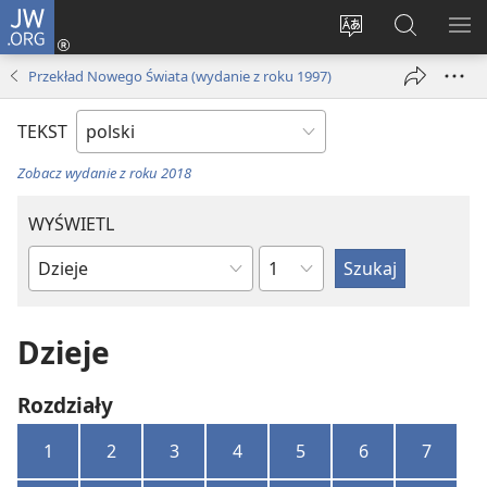
JW.ORG
Logowanie
(opens
Wybór
Szukaj
PO
new
języka
na
ME
Przekład Nowego Świata (wydanie z roku 1997)
window)
JW.ORG
TEKST
Zobacz wydanie z roku 2018
WYŚWIETL
według
według
rozdziałów
ksiąg
biblijnych
Dzieje
Rozdziały
1
2
3
4
5
6
7