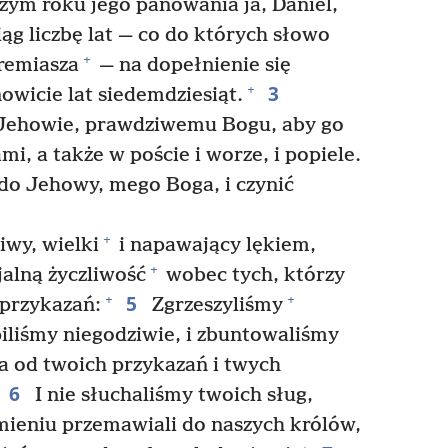
ym roku jego panowania ja, Daniel,
g liczbę lat — co do których słowo
+
remiasza
— na dopełnienie się
3
+
wicie lat siedemdziesiąt.
Jehowie, prawdziwemu Bogu, aby go
mi, a także w poście i worze, i popiele.
do Jehowy, mego Boga, i czynić
+
wy, wielki
i napawający lękiem,
+
jalną życzliwość
wobec tych, którzy
5
+
+
 przykazań:
Zgrzeszyliśmy
ąpiliśmy niegodziwie, i zbuntowaliśmy
a od twoich przykazań i twych
6
I nie słuchaliśmy twoich sług,
ieniu przemawiali do naszych królów,