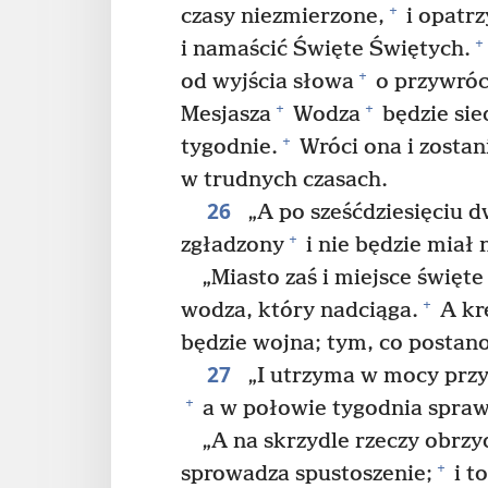
+
czasy niezmierzone,
i opatrz
+
i namaścić Święte Świętych.
+
od wyjścia słowa
o przywróc
+
+
Mesjasza
Wodza
będzie sie
+
tygodnie.
Wróci ona i zostan
w trudnych czasach.
26
„A po sześćdziesięciu d
+
zgładzony
i nie będzie miał n
„Miasto zaś i miejsce święte
+
wodza, który nadciąga.
A kr
będzie wojna; tym, co postano
27
„I utrzyma w mocy prz
+
a w połowie tygodnia sprawi,
„A na skrzydle rzeczy obrzyd
+
sprowadza spustoszenie;
i t