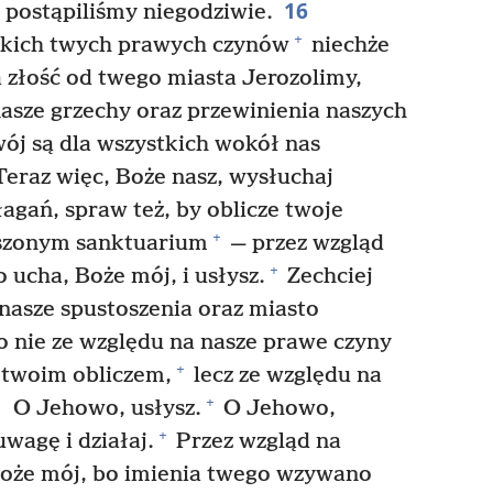
16
postąpiliśmy niegodziwie.
+
tkich twych prawych czynów
niechże
a złość od twego miasta Jerozolimy,
asze grzechy oraz przewinienia naszych
wój są dla wszystkich wokół nas
eraz więc, Boże nasz, wysłuchaj
łagań, spraw też, by oblicze twoje
+
szonym sanktuarium
— przez wzgląd
+
ucha, Boże mój, i usłysz.
Zechciej
nasze spustoszenia oraz miasto
 nie ze względu na nasze prawe czyny
+
 twoim obliczem,
lecz ze względu na
9
+
O Jehowo, usłysz.
O Jehowo,
+
wagę i działaj.
Przez wzgląd na
oże mój, bo imienia twego wzywano