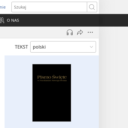
nie
ns
Szukaj
O NAS
dow)
TEKST