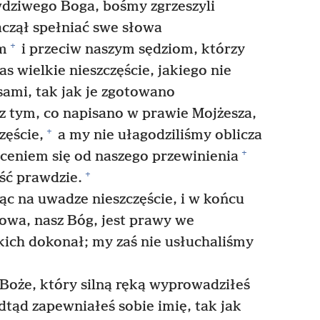
wdziwego Boga, bośmy zgrzeszyli
czął spełniać swe słowa
+
m
i przeciw naszym sędziom, którzy
as wielkie nieszczęście, jakiego nie
ami, tak jak je zgotowano
z tym, co napisano w prawie Mojżesza,
+
zęście,
a my nie ułagodziliśmy oblicza
+
ceniem się od naszego przewinienia
+
ść prawdzie.
c na uwadze nieszczęście, i w końcu
wa, nasz Bóg, jest prawy we
kich dokonał; my zaś nie usłuchaliśmy
Boże, który silną ręką wyprowadziłeś
dtąd zapewniałeś sobie imię, tak jak