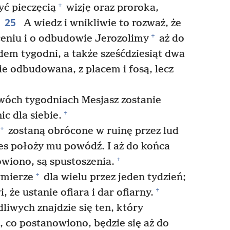
+
yć pieczęcią
wizję oraz proroka,
25
A wiedz i wnikliwie to rozważ, że
+
eniu i o odbudowie Jerozolimy
aż do
dem tygodni, a także sześćdziesiąt dwa
ie odbudowana, z placem i fosą, lecz
wóch tygodniach Mesjasz zostanie
+
ic dla siebie.
+
zostaną obrócone w ruinę przez lud
es położy mu powódź. I aż do końca
+
wiono, są spustoszenia.
+
ymierze
dla wielu przez jeden tydzień;
+
 że ustanie ofiara i dar ofiarny.
liwych znajdzie się ten, który
o, co postanowiono, będzie się aż do