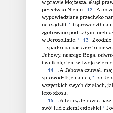
w prawie Mojżesza, sługi pra
12
przeciwko Niemu.
A on za
wypowiedziane przeciwko na
+
nas sądzili,
i sprowadził na n
zgotowano pod całymi niebios
13
+
w Jerozolimie.
Zgodnie 
+
spadło na nas całe to nieszc
Jehowy, naszego Boga, odwró
i wniknięciem w twoją wierno
14
„A Jehowa czuwał, mają
+
sprowadził je na nas,
bo Jeho
wszystkich swych dziełach, ja
+
jego głosu.
15
„A teraz, Jehowo, nasz 
+
swój lud z ziemi egipskiej
i o