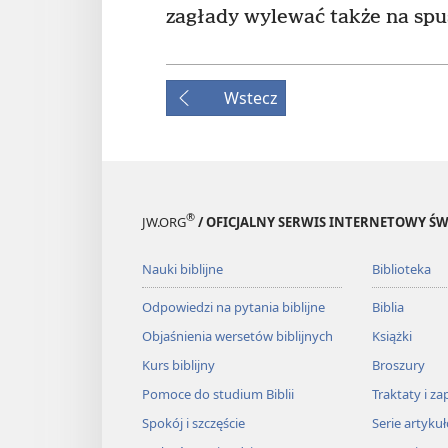
zagłady wylewać także na spu
Wstecz
®
JW.ORG
/ OFICJALNY SERWIS INTERNETOWY 
Nauki biblijne
Biblioteka
Odpowiedzi na pytania biblijne
Biblia
Objaśnienia wersetów biblijnych
Książki
Kurs biblijny
Broszury
Pomoce do studium Biblii
Traktaty i za
Spokój i szczęście
Serie artyku