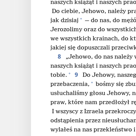
naszych książąt i naszych pra
Do ciebie, Jehowo, należy pra
+
jak dzisiaj
— do nas, do mężó
Jerozolimy oraz do wszystkich 
we wszystkich krainach, do kt
jakiej się dopuszczali przeciw
8
„Jehowo, do nas należy w
naszych książąt i naszych pra
9
+
tobie.
Do Jehowy, naszeg
+
przebaczenia,
bośmy się zbu
usłuchaliśmy głosu Jehowy, n
praw, które nam przedłożył r
I wszyscy z Izraela przekroczy
odstąpienia przez nieusłucha
wylałeś na nas przekleństwo i 