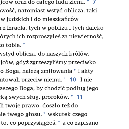
7
+
ojców oraz do całego ludu ziemi.
wość, natomiast wstyd oblicza, taki
w judzkich i do mieszkańców
z Izraela, tych w pobliżu i tych daleko
órych ich rozproszyłeś za niewierność,
+
ko tobie.
styd oblicza, do naszych królów,
ojców, gdyż zgrzeszyliśmy przeciwko
+
o Boga, należą zmiłowania
i akty
10
+
ntowali przeciw niemu.
I nie
aszego Boga, by chodzić podług jego
11
+
ęką swych sług, proroków.
li twoje prawo, doszło też do
+
nie twego głosu,
wskutek czego
+
to, co poprzysiągłeś,
a co zapisano