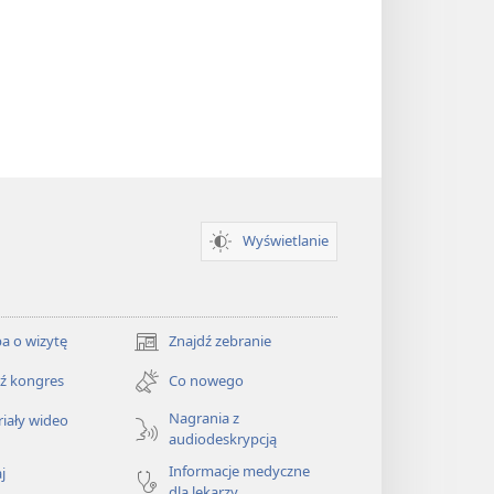
Wyświetlanie
a o wizytę
Znajdź zebranie
(opens
new
ź kongres
Co nowego
window)
Nagrania z
iały wideo
audiodeskrypcją
Informacje medyczne
j
dla lekarzy