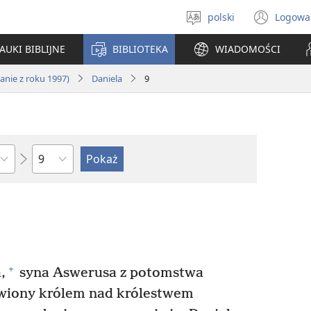
polski
Logowa
Wybór
(ope
języka
new
AUKI BIBLIJNE
BIBLIOTEKA
WIADOMOŚCI
win
nie z roku 1997)
Daniela
9
według
rozdziałów
+
,
syna Aswerusa z potomstwa
owiony królem nad królestwem