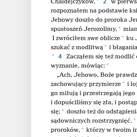
2
Chaldejczyków,
w pierwsz
rozpoznałem na podstawie ksią
Jehowy doszło do proroka Je
+
spustoszeń Jerozolimy,
miano
+
I zwróciłem swe oblicze
ku 
+
szukać z modlitwą
i błagania
4
+
Zacząłem się też modlić 
+
wyznanie, mówiąc:
„Ach, Jehowo, Boże prawdzi
+
zachowujący przymierze
i lo
go miłują i przestrzegają jego
i dopuściliśmy się zła, i post
+
się;
doszło też do odstąpieni
+
sądowniczych rozstrzygnięć.
+
proroków,
którzy w twoim im