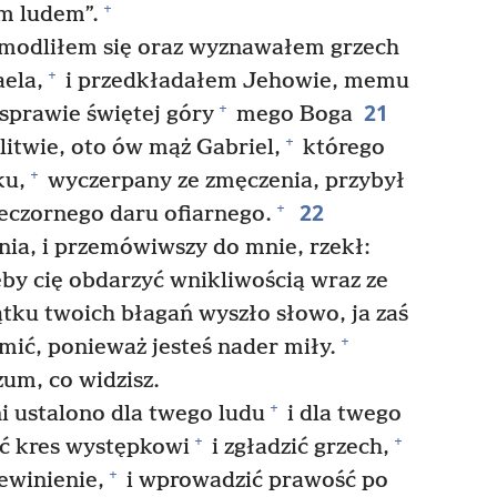
+
m ludem”.
 modliłem się oraz wyznawałem grzech
+
aela,
i przedkładałem Jehowie, memu
21
+
sprawie świętej góry
mego Boga
+
itwie, oto ów mąż Gabriel,
którego
+
ku,
wyczerpany ze zmęczenia, przybył
22
+
eczornego daru ofiarnego.
nia, i przemówiwszy do mnie, rzekł:
by cię obdarzyć wnikliwością wraz ze
tku twoich błagań wyszło słowo, ja zaś
+
ić, ponieważ jesteś nader miły.
zum, co widzisz.
+
i ustalono dla twego ludu
i dla twego
+
+
ć kres występkowi
i zgładzić grzech,
+
ewinienie,
i wprowadzić prawość po