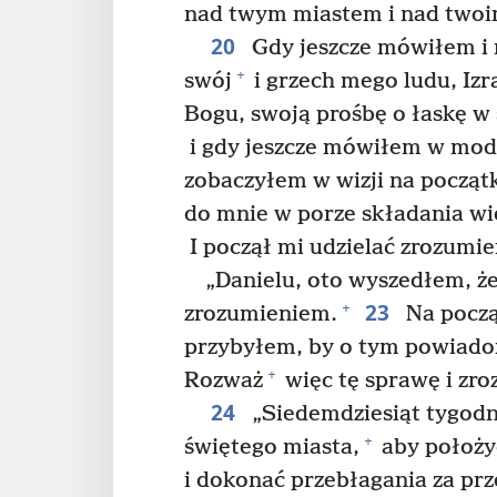
nad twym miastem i nad twoi
20
Gdy jeszcze mówiłem i
+
swój
i grzech mego ludu, Izr
Bogu, swoją prośbę o łaskę w 
i gdy jeszcze mówiłem w modl
zobaczyłem w wizji na począt
do mnie w porze składania wi
I począł mi udzielać zrozumie
„Danielu, oto wyszedłem, że
23
+
zrozumieniem.
Na począ
przybyłem, by o tym powiadom
+
Rozważ
więc tę sprawę i zro
24
„Siedemdziesiąt tygodn
+
świętego miasta,
aby położy
i dokonać przebłagania za prz