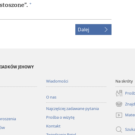
+
stoszone”.
Dalej
ŚWIADKÓW JEHOWY
Wiadomości
Na skróty
Prośb
O nas
Znajd
(opens
Najczęściej zadawane pytania
new
Mater
Prośba o wizytę
window)
proszenia
Kontakt
łów
Szuka
Zwiedzanie Betel