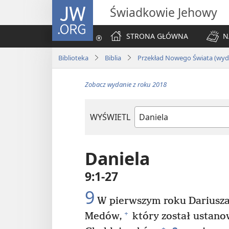
JW.ORG
Świadkowie Jehowy
STRONA GŁÓWNA
N
Biblioteka
Biblia
Przekład Nowego Świata (wyda
Zobacz wydanie z roku 2018
WYŚWIETL
według
ksiąg
biblijnych
Daniela
9:1-27
9
W pierwszym roku Dariusza
+
Medów,
który został ustan
+