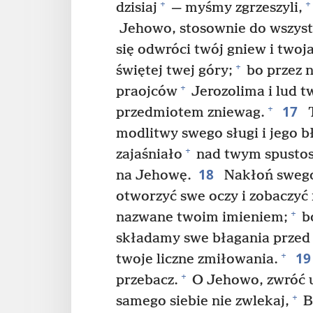
+
+
dzisiaj
— myśmy zgrzeszyli,
Jehowo, stosownie do wszys
się odwróci twój gniew i twoj
+
świętej twej góry;
bo przez n
+
praojców
Jerozolima i lud t
17
+
przedmiotem zniewag.
T
modlitwy swego sługi i jego b
+
zajaśniało
nad twym spusto
18
na Jehowę.
Nakłoń swego 
otworzyć swe oczy i zobaczyć 
+
nazwane twoim imieniem;
bo
składamy swe błagania przed
1
+
twoje liczne zmiłowania.
+
przebacz.
O Jehowo, zwróć u
+
samego siebie nie zwlekaj,
B