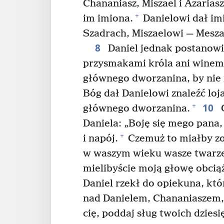
Chananiasz, Miszael i Azariasz
+
im imiona.
Danielowi dał imi
Szadrach, Miszaelowi — Mesza
8
Daniel jednak postanowił
przysmakami króla ani winem,
głównego dworzanina, by nie m
Bóg dał Danielowi znaleźć loja
10
+
głównego dworzanina.
Ó
Daniela: „Boję się mego pana
+
i napój.
Czemuż to miałby zo
w waszym wieku wasze twarze
mielibyście moją głowę obcią
Daniel rzekł do opiekuna, kt
nad Danielem, Chananiaszem,
cię, poddaj sług twoich dzies