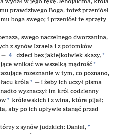
 wydał w jego rękę Jehojakima, króla
mu prawdziwego Boga, toteż przeniósł
mu boga swego; i przeniósł te sprzęty
penaza, swego naczelnego dworzanina,
ych z synów Izraela i z potomków
4
+
—
dzieci bez jakiejkolwiek skazy,
+
ejące wnikać we wszelką mądrość
kazujące rozeznanie w tym, co poznano,
+
łacu króla
— i żeby ich uczył pisma
nadto wyznaczył im król codzienny
+
ów
królewskich i z wina, które pijał;
ata, aby po ich upływie stanąć przed
+
tórzy z synów judzkich: Daniel,