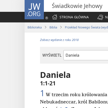
JW.ORG
Świadkowie Jehowy
STRONA GŁÓWNA
N
Biblioteka
Biblia
Przekład Nowego Świata (wyda
Zobacz wydanie z roku 2018
WYŚWIETL
według
ksiąg
biblijnych
Daniela
1:1-21
1
W trzecim roku królowania
Nebukadneccar, król Babilonu,
+