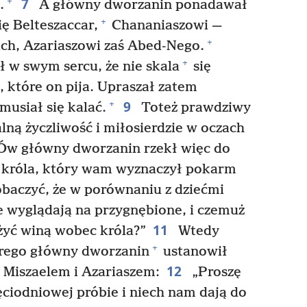
7
+
.
A główny dworzanin ponadawał
+
ę Belteszaccar,
Chananiaszowi —
+
ch, Azariaszowi zaś Abed-Nego.
+
 w swym sercu, że nie skala
się
 które on pija. Upraszał zatem
9
+
usiał się kalać.
Toteż prawdziwy
lną życzliwość i miłosierdzie w oczach
w główny dworzanin rzekł więc do
, króla, który wam wyznaczył pokarm
baczyć, że w porównaniu z dziećmi
 wyglądają na przygnębione, i czemuż
11
żyć winą wobec króla?”
Wtedy
+
órego główny dworzanin
ustanowił
12
 Miszaelem i Azariaszem:
„Proszę
ięciodniowej próbie i niech nam dają do