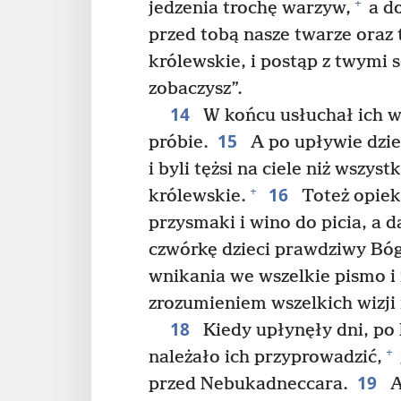
+
jedzenia trochę warzyw,
a do
przed tobą nasze twarze oraz 
królewskie, i postąp z twymi 
zobaczysz”.
14
W końcu usłuchał ich w 
15
próbie.
A po upływie dzies
i byli tężsi na ciele niż wszys
16
+
królewskie.
Toteż opieku
przysmaki i wino do picia, a 
czwórkę dzieci prawdziwy Bóg
wnikania we wszelkie pismo i
zrozumieniem wszelkich wizji 
18
Kiedy upłynęły dni, po 
+
należało ich przyprowadzić,
19
przed Nebukadneccara.
A