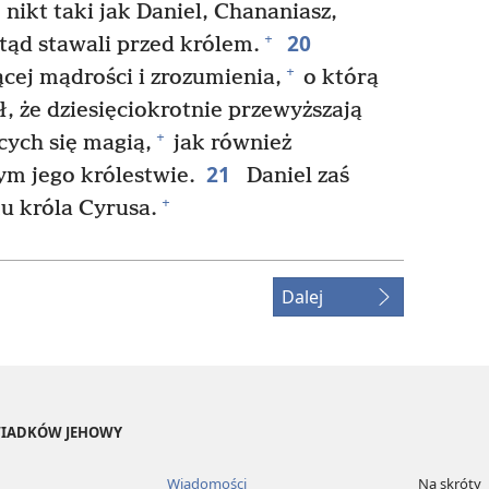
 nikt taki jak Daniel, Chananiasz,
20
+
dtąd stawali przed królem.
+
ej mądrości i zrozumienia,
o którą
ł, że dziesięciokrotnie przewyższają
+
ych się magią,
jak również
21
ym jego królestwie.
Daniel zaś
+
u króla Cyrusa.
Dalej
ŚWIADKÓW JEHOWY
Wiadomości
Na skróty