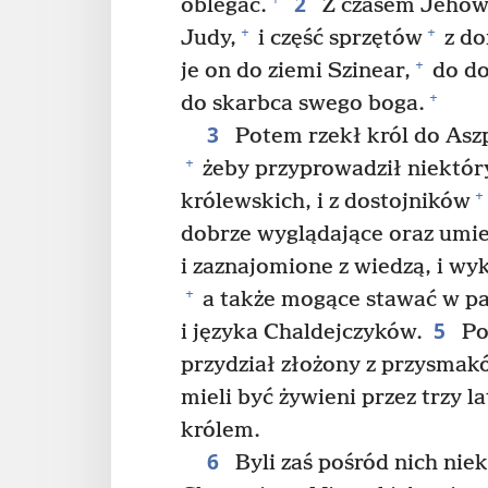
2
oblegać.
Z czasem Jehowa
+
+
Judy,
i część sprzętów
z do
+
je on do ziemi Szinear,
do do
+
do skarbca swego boga.
3
Potem rzekł król do Asz
+
żeby przyprowadził niektór
+
królewskich, i z dostojników
dobrze wyglądające oraz umi
i zaznajomione z wiedzą, i wy
+
a także mogące stawać w pa
5
i języka Chaldejczyków.
Po
przydział złożony z przysmak
mieli być żywieni przez trzy l
królem.
6
Byli zaś pośród nich niek