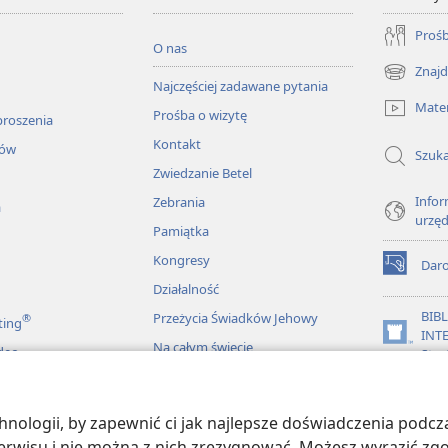
Prośb
O nas
Znajd
(opens
Najczęściej zadawane pytania
new
Mater
Prośba o wizytę
window)
proszenia
Kontakt
łów
Szuka
Zwiedzanie Betel
Infor
Zebrania
a
urzę
Pamiątka
Kongresy
Dar
(opens
Działalność
new
window)
BIB
Przeżycia Świadków Jehowy
®
ting
INT
(opens
Na całym świecie
deo
Stra
new
window)
JW L
ologii, by zapewnić ci jak najlepsze doświadczenia podcza
więkowe Biblii
 serwisu i nie można z nich zrezygnować. Możesz wyrazić zg