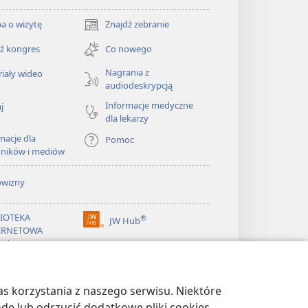
a o wizytę
Znajdź zebranie
(opens
new
ź kongres
Co nowego
window)
Nagrania z
iały wideo
audiodeskrypcją
Informacje medyczne
j
dla lekarzy
macje dla
Pomoc
dników i mediów
owizny
LIOTEKA
®
JW Hub
(opens
ERNETOWA
new
żnicy
window)
®
ibrary
Watchtower Library
s korzystania z naszego serwisu. Niektóre
odę lub odrzucić dodatkowe pliki cookies,