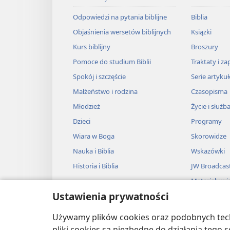
Odpowiedzi na pytania biblijne
Biblia
Objaśnienia wersetów biblijnych
Książki
Kurs biblijny
Broszury
Pomoce do studium Biblii
Traktaty i za
Spokój i szczęście
Serie artyku
Małżeństwo i rodzina
Czasopisma
Młodzież
Życie i służb
Dzieci
Programy
Wiara w Boga
Skorowidze
Nauka i Biblia
Wskazówki
Historia i Biblia
JW Broadcas
Materiały wi
Ustawienia prywatności
Muzyka
Słuchowiska
Używamy plików cookies oraz podobnych techn
Adaptacje dź
pliki cookies są niezbędne do działania tego