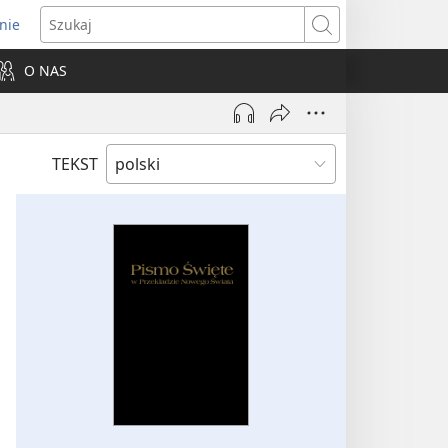
nie
ns
Szukaj
O NAS
dow)
TEKST