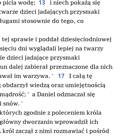
13
 picia wodę;
i niech pokażą się
twarze dzieci jadających przysmaki
sługami stosownie do tego, co
tej sprawie i poddał dziesięciodniowej
ięciu dni wyglądali lepiej na twarzy
tkie dzieci jadające przysmaki
n dalej zabierał przeznaczone dla nich
17
+
dawał im warzywa.
I całą tę
 obdarzył wiedzą oraz umiejętnością
+
 mądrość;
a Daniel odznaczał się
+
i snów.
których zgodnie z poleceniem króla
główny dworzanin wprowadził ich
 król zaczął z nimi rozmawiać i pośród