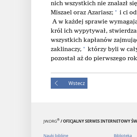
nich wszystkich nie znalazł się
+
Miszael oraz Azariasz;
i ci o
A w każdej sprawie wymagając
król ich wypytywał, stwierdza
wszystkich kapłanów zajmując
+
zaklinaczy,
którzy byli w cał
pozostał aż do pierwszego rok
Wstecz
®
JW.ORG
/ OFICJALNY SERWIS INTERNETOWY 
Nauki biblijne
Biblioteka