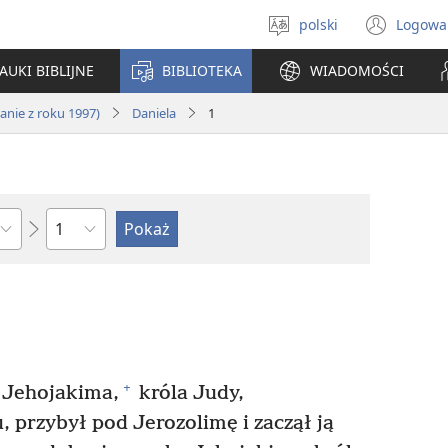
polski
Logowa
Wybór
(ope
języka
new
AUKI BIBLIJNE
BIBLIOTEKA
WIADOMOŚCI
win
nie z roku 1997)
Daniela
1
według
rozdziałów
+
 Jehojakima,
króla Judy,
 przybył pod Jerozolimę i zaczął ją