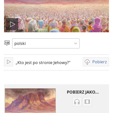
Odtwórz
wideo
Wybierz
język
Pobierz
„Kto jest po stronie Jehowy?"
Odtwarzaj
Opcje
pobierania
filmów
POBIERZ JAKO...
Ustawienia
Opcje
pobierania
pobierania