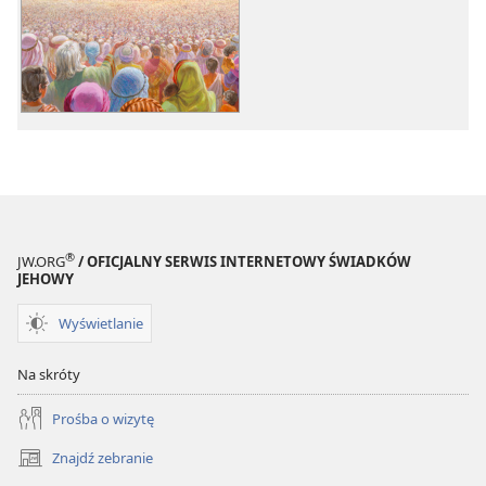
nagrań
filmów
audio
„Kto
„Kto
jest
jest
po
po
stronie
stronie
Jehowy?”
Jehowy?”
®
JW.ORG
/ OFICJALNY SERWIS INTERNETOWY ŚWIADKÓW
JEHOWY
Wyświetlanie
Na skróty
Prośba o wizytę
Znajdź zebranie
(opens