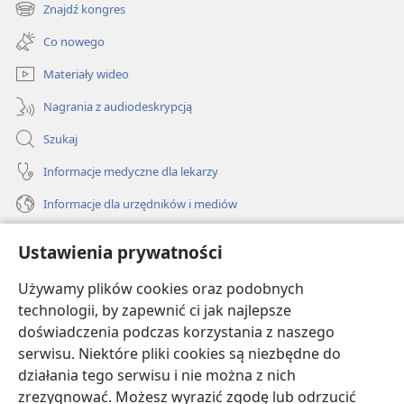
new
Znajdź kongres
(opens
window)
new
Co nowego
window)
Materiały wideo
Nagrania z audiodeskrypcją
Szukaj
Informacje medyczne dla lekarzy
Informacje dla urzędników i mediów
Pomoc
Ustawienia prywatności
Darowizny
Używamy plików cookies oraz podobnych
(opens
new
technologii, by zapewnić ci jak najlepsze
window)
doświadczenia podczas korzystania z naszego
BIBLIOTEKA INTERNETOWA Strażnicy
(opens
serwisu. Niektóre pliki cookies są niezbędne do
new
®
JW Hub
działania tego serwisu i nie można z nich
window)
(opens
zrezygnować. Możesz wyrazić zgodę lub odrzucić
new