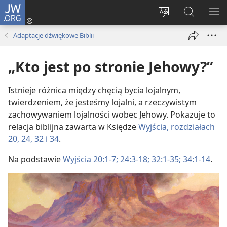
JW.ORG
Logowanie
(opens
Wybór
Szukaj
PO
new
języka
na
ME
Adaptacje dźwiękowe Biblii
window)
JW.ORG
„Kto jest po stronie Jehowy?”
Istnieje różnica między chęcią bycia lojalnym,
twierdzeniem, że jesteśmy lojalni, a rzeczywistym
zachowywaniem lojalności wobec Jehowy. Pokazuje to
relacja biblijna zawarta w Księdze
Wyjścia, rozdziałach
20,
24,
32 i
34
.
Na podstawie
Wyjścia 20:1-7;
24:3-18;
32:1-35;
34:1-14
.