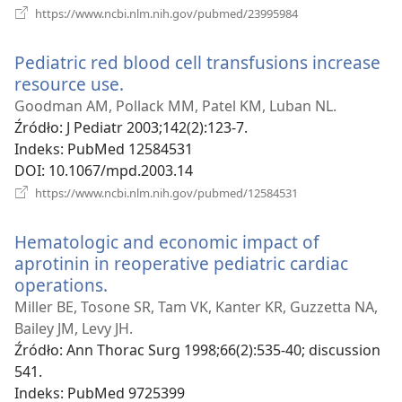
(opens
https://www.ncbi.nlm.nih.gov/pubmed/23995984
new
window)
Pediatric red blood cell transfusions increase
resource use.
(opens
new
Goodman AM, Pollack MM, Patel KM, Luban NL.
window)
Źródło
‎: J Pediatr 2003;142(2):123-7.
Indeks
‎: PubMed 12584531
DOI
‎: 10.1067/mpd.2003.14
(opens
https://www.ncbi.nlm.nih.gov/pubmed/12584531
new
window)
Hematologic and economic impact of
aprotinin in reoperative pediatric cardiac
operations.
(opens
new
Miller BE, Tosone SR, Tam VK, Kanter KR, Guzzetta NA,
window)
Bailey JM, Levy JH.
Źródło
‎: Ann Thorac Surg 1998;66(2):535-40; discussion
541.
Indeks
‎: PubMed 9725399