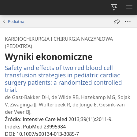
Wybór
PO
języka
ME
Pediatria
KARDIOCHIRURGIA I CHIRURGIA NACZYNIOWA
(PEDIATRIA)
Wyniki ekonomiczne
Safety and effects of two red blood cell
transfusion strategies in pediatric cardiac
surgery patients: a randomized controlled
trial.
(opens
new
de Gast-Bakker DH, de Wilde RB, Hazekamp MG, Sojak
window)
V, Zwaginga JJ, Wolterbeek R, de Jonge E, Gesink-van
der Veer BJ.
Źródło
‎: Intensive Care Med 2013;39(11):2011-9.
Indeks
‎: PubMed 23995984
DOI
‎: 10.1007/s00134-013-3085-7