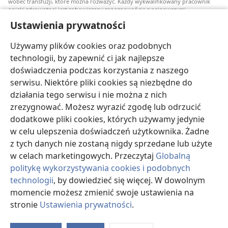
wobec transfuzji, które można rozważyć. Każdy wykwalifikowany pracownik
opieki zdrowotnej jest zobowiązany zapoznawać się z najnowszymi
informacjami, przedyskutować z pacjentem opcje związane z leczeniem oraz
Ustawienia prywatności
pomóc mu w dokonaniu wyboru stosownie do jego stanu zdrowia, życzeń,
wartości i przekonań. Nie wszystkie wymienione strategie są odpowiednie dla
wszystkich chorych i nie wszystkie są przez nich akceptowane.
Używamy plików cookies oraz podobnych
W sprawie leczenia lub stanu zdrowia pacjenci zawsze powinni zasięgać
technologii, by zapewnić ci jak najlepsze
informacji u swojego lekarza lub innego wykwalifikowanego pracownika opieki
doświadczenia podczas korzystania z naszego
zdrowotnej. Jeżeli podejrzewasz, że jesteś chory, zgłoś się do lekarza.
serwisu. Niektóre pliki cookies są niezbędne do
Korzystanie z tego serwisu internetowego jest ograniczone warunkami jego
działania tego serwisu i nie można z nich
użytkowania.
zrezygnować. Możesz wyrazić zgodę lub odrzucić
dodatkowe pliki cookies, których używamy jedynie
w celu ulepszenia doświadczeń użytkownika. Żadne
z tych danych nie zostaną nigdy sprzedane lub użyte
Wyświetlanie
w celach marketingowych. Przeczytaj
Globalną
politykę wykorzystywania cookies i podobnych
technologii
, by dowiedzieć się więcej. W dowolnym
momencie możesz zmienić swoje ustawienia na
Copyright
© 2026 Watch Tower Bible and Tract Society of Pennsylvania.
WARUNKI UŻYTKOWANIA
|
POLITYKA PRYWATNOŚCI
|
USTAWIENIA
stronie
Ustawienia prywatności
.
PRYWATNOŚCI