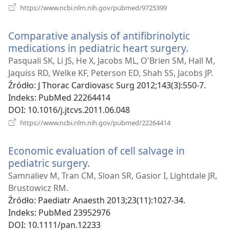
(opens
https://www.ncbi.nlm.nih.gov/pubmed/9725399
new
window)
Comparative analysis of antifibrinolytic
medications in pediatric heart surgery.
(opens
new
Pasquali SK, Li JS, He X, Jacobs ML, O'Brien SM, Hall M,
window)
Jaquiss RD, Welke KF, Peterson ED, Shah SS, Jacobs JP.
Źródło
‎: J Thorac Cardiovasc Surg 2012;143(3):550-7.
Indeks
‎: PubMed 22264414
DOI
‎: 10.1016/j.jtcvs.2011.06.048
(opens
https://www.ncbi.nlm.nih.gov/pubmed/22264414
new
window)
Economic evaluation of cell salvage in
pediatric surgery.
(opens
new
Samnaliev M, Tran CM, Sloan SR, Gasior I, Lightdale JR,
window)
Brustowicz RM.
Źródło
‎: Paediatr Anaesth 2013;23(11):1027-34.
Indeks
‎: PubMed 23952976
DOI
‎: 10.1111/pan.12233