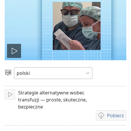
Odtwórz
wideo
Wybierz
język
Strategie alternatywne wobec
Odtwarzaj
transfuzji — proste, skuteczne,
bezpieczne
Pobierz
Opcje
pobierania