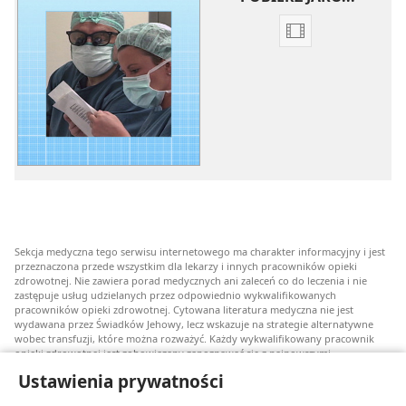
Opcje
pobierania
filmów
Strategie
alternatywne
wobec
transfuzji
—
proste,
skuteczne,
Sekcja medyczna tego serwisu internetowego ma charakter informacyjny i jest
bezpieczne
przeznaczona przede wszystkim dla lekarzy i innych pracowników opieki
zdrowotnej. Nie zawiera porad medycznych ani zaleceń co do leczenia i nie
zastępuje usług udzielanych przez odpowiednio wykwalifikowanych
pracowników opieki zdrowotnej. Cytowana literatura medyczna nie jest
wydawana przez Świadków Jehowy, lecz wskazuje na strategie alternatywne
wobec transfuzji, które można rozważyć. Każdy wykwalifikowany pracownik
opieki zdrowotnej jest zobowiązany zapoznawać się z najnowszymi
informacjami, przedyskutować z pacjentem opcje związane z leczeniem oraz
Ustawienia prywatności
pomóc mu w dokonaniu wyboru stosownie do jego stanu zdrowia, życzeń,
wartości i przekonań. Nie wszystkie wymienione strategie są odpowiednie dla