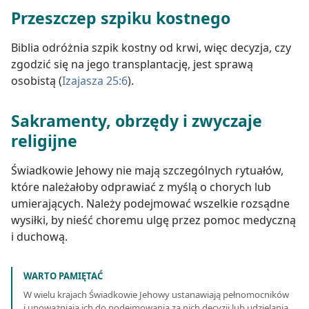
Przeszczep szpiku kostnego
Biblia odróżnia szpik kostny od krwi, więc decyzja, czy
zgodzić się na jego transplantację, jest sprawą
osobistą (
Izajasza 25:6
).
Sakramenty, obrzędy i zwyczaje
religijne
Świadkowie Jehowy nie mają szczególnych rytuałów,
które należałoby odprawiać z myślą o chorych lub
umierających. Należy podejmować wszelkie rozsądne
wysiłki, by nieść choremu ulgę przez pomoc medyczną
i duchową.
WARTO PAMIĘTAĆ
W wielu krajach Świadkowie Jehowy ustanawiają pełnomocników
i upoważniają ich do podejmowania za nich decyzji lub udzielania