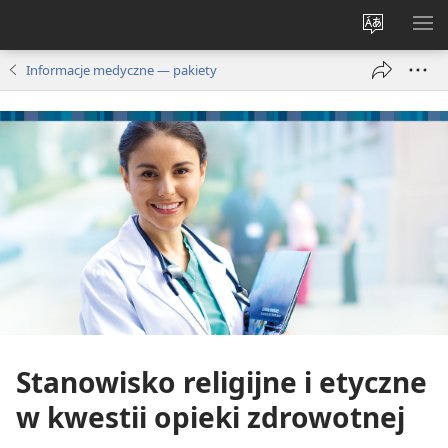
Wybór
PO
języka
ME
Informacje medyczne — pakiety
Stanowisko religijne i etyczne
w kwestii opieki zdrowotnej