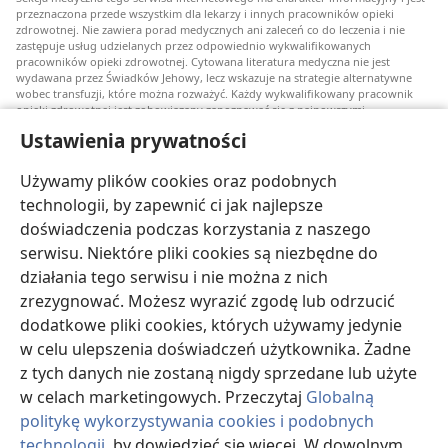
przeznaczona przede wszystkim dla lekarzy i innych pracowników opieki
zdrowotnej. Nie zawiera porad medycznych ani zaleceń co do leczenia i nie
zastępuje usług udzielanych przez odpowiednio wykwalifikowanych
pracowników opieki zdrowotnej. Cytowana literatura medyczna nie jest
wydawana przez Świadków Jehowy, lecz wskazuje na strategie alternatywne
wobec transfuzji, które można rozważyć. Każdy wykwalifikowany pracownik
opieki zdrowotnej jest zobowiązany zapoznawać się z najnowszymi
informacjami, przedyskutować z pacjentem opcje związane z leczeniem oraz
Ustawienia prywatności
pomóc mu w dokonaniu wyboru stosownie do jego stanu zdrowia, życzeń,
wartości i przekonań. Nie wszystkie wymienione strategie są odpowiednie dla
wszystkich chorych i nie wszystkie są przez nich akceptowane.
Używamy plików cookies oraz podobnych
W sprawie leczenia lub stanu zdrowia pacjenci zawsze powinni zasięgać
technologii, by zapewnić ci jak najlepsze
informacji u swojego lekarza lub innego wykwalifikowanego pracownika opieki
doświadczenia podczas korzystania z naszego
zdrowotnej. Jeżeli podejrzewasz, że jesteś chory, zgłoś się do lekarza.
serwisu. Niektóre pliki cookies są niezbędne do
Korzystanie z tego serwisu internetowego jest ograniczone warunkami jego
działania tego serwisu i nie można z nich
użytkowania.
zrezygnować. Możesz wyrazić zgodę lub odrzucić
dodatkowe pliki cookies, których używamy jedynie
w celu ulepszenia doświadczeń użytkownika. Żadne
z tych danych nie zostaną nigdy sprzedane lub użyte
Wyświetlanie
w celach marketingowych. Przeczytaj
Globalną
politykę wykorzystywania cookies i podobnych
technologii
, by dowiedzieć się więcej. W dowolnym