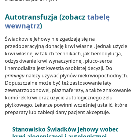
Autotransfuzja (zobacz
tabelę
wewnątrz
)
Świadkowie Jehowy nie zgadzają się na
przedoperacyjną donację krwi własnej. Jednak użycie
krwi własnej w takich technikach, jak hemodylucja,
odzyskiwanie krwi wynaczynionej, płuco-serce
i hemodializa jest kwestią osobistej decyzji. Do
primingu
należy używać płynów niekrwiopochodnych.
Dopuszczalne może być też zastosowanie łaty
zewnątrzoponowej, plazmaferezy, a także znakowanie
komórek krwi oraz użycie autologicznego żelu
płytkowego. Lekarze powinni wcześniej ustalić, które
preparaty lub zabiegi dany pacjent akceptuje.
Stanowisko Świadków Jehowy wobec
krwi alogenicznej i autologicznej