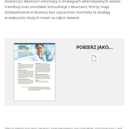
dostarczyć lekarzom informacji o strategiach alternatywnych wobec
transfuzji oraz umożliwić konsultacje z lekarzami, którzy mają
doświadczenie w leczeniu bez użycia krwi. Komitety te działają
w większości dużych miast na całym świecie.
POBIERZ JAKO...
Ustawienia
pobierania
publikacji
elektronicznych
Stanowisko
religijne
i etyczne
w kwestii
opieki
zdrowotnej
Sekcja medyczna tego serwisu internetowego ma charakter informacyjny i jest