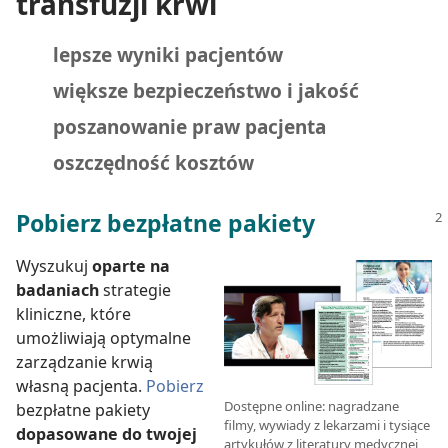
transfuzji krwi
lepsze wyniki pacjentów
większe bezpieczeństwo i jakość
poszanowanie praw pacjenta
oszczędność kosztów
Pobierz bezpłatne pakiety
Wyszukuj
oparte na
badaniach
strategie
kliniczne, które
umożliwiają optymalne
zarządzanie krwią
własną pacjenta.
Pobierz
Dostępne online: nagradzane
bezpłatne pakiety
filmy, wywiady z lekarzami i tysiące
dopasowane do twojej
artykułów z literatury medycznej