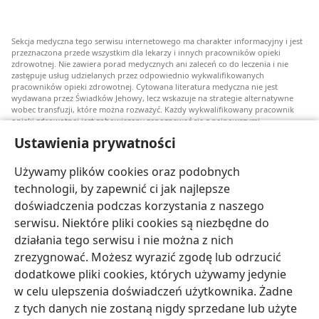
dowodach
—
Sekcja medyczna tego serwisu internetowego ma charakter informacyjny i jest
unikanie
przeznaczona przede wszystkim dla lekarzy i innych pracowników opieki
transfuzji
zdrowotnej. Nie zawiera porad medycznych ani zaleceń co do leczenia i nie
zastępuje usług udzielanych przez odpowiednio wykwalifikowanych
krwi
pracowników opieki zdrowotnej. Cytowana literatura medyczna nie jest
wydawana przez Świadków Jehowy, lecz wskazuje na strategie alternatywne
wobec transfuzji, które można rozważyć. Każdy wykwalifikowany pracownik
opieki zdrowotnej jest zobowiązany zapoznawać się z najnowszymi
informacjami, przedyskutować z pacjentem opcje związane z leczeniem oraz
Ustawienia prywatności
pomóc mu w dokonaniu wyboru stosownie do jego stanu zdrowia, życzeń,
wartości i przekonań. Nie wszystkie wymienione strategie są odpowiednie dla
wszystkich chorych i nie wszystkie są przez nich akceptowane.
Używamy plików cookies oraz podobnych
W sprawie leczenia lub stanu zdrowia pacjenci zawsze powinni zasięgać
technologii, by zapewnić ci jak najlepsze
informacji u swojego lekarza lub innego wykwalifikowanego pracownika opieki
doświadczenia podczas korzystania z naszego
zdrowotnej. Jeżeli podejrzewasz, że jesteś chory, zgłoś się do lekarza.
serwisu. Niektóre pliki cookies są niezbędne do
Korzystanie z tego serwisu internetowego jest ograniczone warunkami jego
działania tego serwisu i nie można z nich
użytkowania.
zrezygnować. Możesz wyrazić zgodę lub odrzucić
dodatkowe pliki cookies, których używamy jedynie
w celu ulepszenia doświadczeń użytkownika. Żadne
z tych danych nie zostaną nigdy sprzedane lub użyte
Wyświetlanie