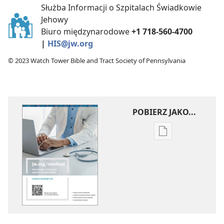
Służba Informacji o Szpitalach Świadkowie
Jehowy
Biuro międzynarodowe
+1 718-560-4700
|
HIS@jw.org
© 2023 Watch Tower Bible and Tract Society of Pennsylvania
POBIERZ JAKO...
Ustawienia
pobierania
publikacji
elektronicznych
Informacje
medyczne
oparte
na