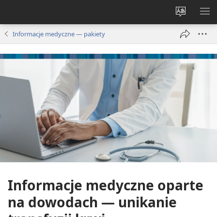
Wybór
PO
języka
ME
Informacje medyczne — pakiety
Informacje medyczne oparte
na dowodach — unikanie