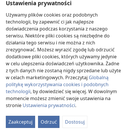
Ustawienia prywatności
pomóc mu w dokonaniu wyboru stosownie do jego stanu zdrowia, życzeń,
wartości i przekonań. Nie wszystkie wymienione strategie są odpowiednie dla
wszystkich chorych i nie wszystkie są przez nich akceptowane.
Używamy plików cookies oraz podobnych
W sprawie leczenia lub stanu zdrowia pacjenci zawsze powinni zasięgać
technologii, by zapewnić ci jak najlepsze
informacji u swojego lekarza lub innego wykwalifikowanego pracownika opieki
doświadczenia podczas korzystania z naszego
zdrowotnej. Jeżeli podejrzewasz, że jesteś chory, zgłoś się do lekarza.
serwisu. Niektóre pliki cookies są niezbędne do
Korzystanie z tego serwisu internetowego jest ograniczone warunkami jego
działania tego serwisu i nie można z nich
użytkowania.
zrezygnować. Możesz wyrazić zgodę lub odrzucić
dodatkowe pliki cookies, których używamy jedynie
w celu ulepszenia doświadczeń użytkownika. Żadne
z tych danych nie zostaną nigdy sprzedane lub użyte
Wyświetlanie
w celach marketingowych. Przeczytaj
Globalną
politykę wykorzystywania cookies i podobnych
technologii
, by dowiedzieć się więcej. W dowolnym
momencie możesz zmienić swoje ustawienia na
Copyright
© 2026 Watch Tower Bible and Tract Society of Pennsylvania.
WARUNKI UŻYTKOWANIA
|
POLITYKA PRYWATNOŚCI
|
USTAWIENIA
stronie
Ustawienia prywatności
.
PRYWATNOŚCI
Zaakceptuj
Odrzuć
Dostosuj