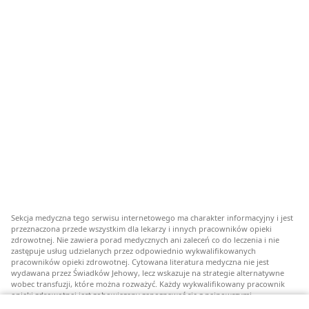
Sekcja medyczna tego serwisu internetowego ma charakter informacyjny i jest
przeznaczona przede wszystkim dla lekarzy i innych pracowników opieki
zdrowotnej. Nie zawiera porad medycznych ani zaleceń co do leczenia i nie
zastępuje usług udzielanych przez odpowiednio wykwalifikowanych
pracowników opieki zdrowotnej. Cytowana literatura medyczna nie jest
wydawana przez Świadków Jehowy, lecz wskazuje na strategie alternatywne
wobec transfuzji, które można rozważyć. Każdy wykwalifikowany pracownik
opieki zdrowotnej jest zobowiązany zapoznawać się z najnowszymi
informacjami, przedyskutować z pacjentem opcje związane z leczeniem oraz