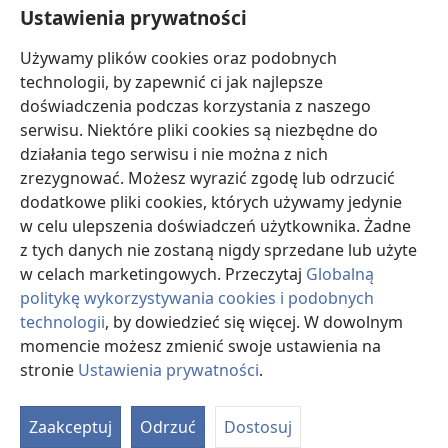
informacjami, przedyskutować z pacjentem opcje związane z leczeniem oraz
Ustawienia prywatności
pomóc mu w dokonaniu wyboru stosownie do jego stanu zdrowia, życzeń,
wartości i przekonań. Nie wszystkie wymienione strategie są odpowiednie dla
wszystkich chorych i nie wszystkie są przez nich akceptowane.
Używamy plików cookies oraz podobnych
W sprawie leczenia lub stanu zdrowia pacjenci zawsze powinni zasięgać
technologii, by zapewnić ci jak najlepsze
informacji u swojego lekarza lub innego wykwalifikowanego pracownika opieki
doświadczenia podczas korzystania z naszego
zdrowotnej. Jeżeli podejrzewasz, że jesteś chory, zgłoś się do lekarza.
serwisu. Niektóre pliki cookies są niezbędne do
Korzystanie z tego serwisu internetowego jest ograniczone warunkami jego
działania tego serwisu i nie można z nich
użytkowania.
zrezygnować. Możesz wyrazić zgodę lub odrzucić
dodatkowe pliki cookies, których używamy jedynie
w celu ulepszenia doświadczeń użytkownika. Żadne
z tych danych nie zostaną nigdy sprzedane lub użyte
Wyświetlanie
w celach marketingowych. Przeczytaj
Globalną
politykę wykorzystywania cookies i podobnych
technologii
, by dowiedzieć się więcej. W dowolnym
momencie możesz zmienić swoje ustawienia na
Copyright
© 2026 Watch Tower Bible and Tract Society of Pennsylvania.
WARUNKI UŻYTKOWANIA
|
POLITYKA PRYWATNOŚCI
|
USTAWIENIA
stronie
Ustawienia prywatności
.
PRYWATNOŚCI
Zaakceptuj
Odrzuć
Dostosuj