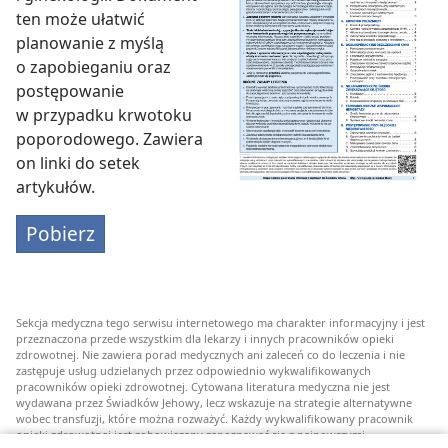
ten może ułatwić
planowanie z myślą
o zapobieganiu oraz
postępowanie
w przypadku krwotoku
poporodowego. Zawiera
on linki do setek
artykułów.
Pobierz
Sekcja medyczna tego serwisu internetowego ma charakter informacyjny i jest
przeznaczona przede wszystkim dla lekarzy i innych pracowników opieki
zdrowotnej. Nie zawiera porad medycznych ani zaleceń co do leczenia i nie
zastępuje usług udzielanych przez odpowiednio wykwalifikowanych
pracowników opieki zdrowotnej. Cytowana literatura medyczna nie jest
wydawana przez Świadków Jehowy, lecz wskazuje na strategie alternatywne
wobec transfuzji, które można rozważyć. Każdy wykwalifikowany pracownik
opieki zdrowotnej jest zobowiązany zapoznawać się z najnowszymi