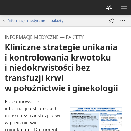
Wybór
PO
języka
ME
Informacje medyczne — pakiety
INFORMACJE MEDYCZNE — PAKIETY
Kliniczne strategie unikania
i kontrolowania krwotoku
i niedokrwistości bez
transfuzji krwi
w położnictwie i ginekologii
Podsumowanie
informacji o strategiach
opieki bez transfuzji krwi
w położnictwie
i ginekologii. Dokument