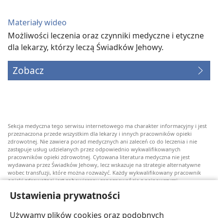
Materiały wideo
Możliwości leczenia oraz czynniki medyczne i etyczne
dla lekarzy, którzy leczą Świadków Jehowy.
Zobacz
Sekcja medyczna tego serwisu internetowego ma charakter informacyjny i jest
przeznaczona przede wszystkim dla lekarzy i innych pracowników opieki
zdrowotnej. Nie zawiera porad medycznych ani zaleceń co do leczenia i nie
zastępuje usług udzielanych przez odpowiednio wykwalifikowanych
pracowników opieki zdrowotnej. Cytowana literatura medyczna nie jest
wydawana przez Świadków Jehowy, lecz wskazuje na strategie alternatywne
wobec transfuzji, które można rozważyć. Każdy wykwalifikowany pracownik
opieki zdrowotnej jest zobowiązany zapoznawać się z najnowszymi
informacjami, przedyskutować z pacjentem opcje związane z leczeniem oraz
Ustawienia prywatności
pomóc mu w dokonaniu wyboru stosownie do jego stanu zdrowia, życzeń,
wartości i przekonań. Nie wszystkie wymienione strategie są odpowiednie dla
wszystkich chorych i nie wszystkie są przez nich akceptowane.
Używamy plików cookies oraz podobnych