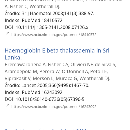
wi
A, Fisher C, Weatherall DJ.
Źródło
‎: Br J Haematol 2008;141(3):388-97.
Indeks
‎: PubMed 18410572
DOI
‎: 10.1111/j.1365-2141.2008.07126.x
(opens
https://www.ncbi.nlm.nih.gov/pubmed/18410572
new
window)
Haemoglobin E beta thalassaemia in Sri
Lanka.
(opens
new
Premawardhena A, Fisher CA, Olivieri NF, de Silva S,
window)
Arambepola M, Perera W, O'Donnell A, Peto TE,
Viprakasit V, Merson L, Muraca G, Weatherall DJ.
Źródło
‎: Lancet 2005;366(9495):1467-70.
Indeks
‎: PubMed 16243092
DOI
‎: 10.1016/S0140-6736(05)67396-5
(opens
https://www.ncbi.nlm.nih.gov/pubmed/16243092
new
window)