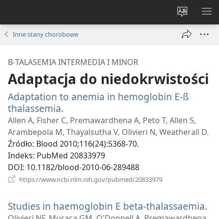
Wybór
PO
języka
ME
Inne stany chorobowe
Β-TALASEMIA INTERMEDIA I MINOR
Adaptacja do niedokrwistości
Adaptation to anemia in hemoglobin E-ß
thalassemia.
(opens
new
Allen A, Fisher C, Premawardhena A, Peto T, Allen S,
window)
Arambepola M, Thayalsutha V, Olivieri N, Weatherall D.
Źródło
‎: Blood 2010;116(24):5368-70.
Indeks
‎: PubMed 20833979
DOI
‎: 10.1182/blood-2010-06-289488
(opens
https://www.ncbi.nlm.nih.gov/pubmed/20833979
new
window)
Studies in haemoglobin E beta-thalassaemia.
(o
n
Olivieri NF, Muraca GM, O'Donnell A, Premawardhena