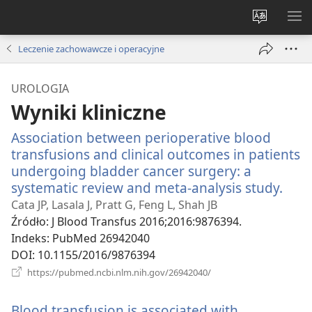
Wybór
PO
języka
ME
Leczenie zachowawcze i operacyjne
UROLOGIA
Wyniki kliniczne
Association between perioperative blood
transfusions and clinical outcomes in patients
undergoing bladder cancer surgery: a
systematic review and meta-analysis study.
(ope
new
Cata JP, Lasala J, Pratt G, Feng L, Shah JB
win
Źródło
‎: J Blood Transfus 2016;2016:9876394.
Indeks
‎: PubMed 26942040
DOI
‎: 10.1155/2016/9876394
(opens
https://pubmed.ncbi.nlm.nih.gov/26942040/
new
window)
Blood transfusion is associated with