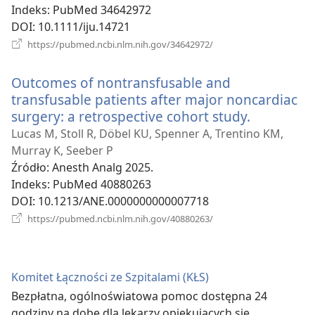
Indeks
‎: PubMed 34642972
DOI
‎: 10.1111/iju.14721
(opens
https://pubmed.ncbi.nlm.nih.gov/34642972/
new
window)
Outcomes of nontransfusable and
transfusable patients after major noncardiac
surgery: a retrospective cohort study.
(opens
new
Lucas M, Stoll R, Döbel KU, Spenner A, Trentino KM,
window)
Murray K, Seeber P
Źródło
‎: Anesth Analg 2025.
Indeks
‎: PubMed 40880263
DOI
‎: 10.1213/ANE.0000000000007718
(opens
https://pubmed.ncbi.nlm.nih.gov/40880263/
new
window)
Komitet Łączności ze Szpitalami (KŁS)
Bezpłatna, ogólnoświatowa pomoc dostępna 24
godziny na dobę dla lekarzy opiekujących się