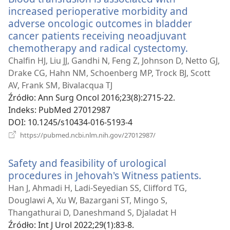
increased perioperative morbidity and
adverse oncologic outcomes in bladder
cancer patients receiving neoadjuvant
chemotherapy and radical cystectomy.
(opens
new
Chalfin HJ, Liu JJ, Gandhi N, Feng Z, Johnson D, Netto GJ,
window)
Drake CG, Hahn NM, Schoenberg MP, Trock BJ, Scott
AV, Frank SM, Bivalacqua TJ
Źródło
‎: Ann Surg Oncol 2016;23(8):2715-22.
Indeks
‎: PubMed 27012987
DOI
‎: 10.1245/s10434-016-5193-4
(opens
https://pubmed.ncbi.nlm.nih.gov/27012987/
new
window)
Safety and feasibility of urological
procedures in Jehovah's Witness patients.
(open
new
Han J, Ahmadi H, Ladi-Seyedian SS, Clifford TG,
windo
Douglawi A, Xu W, Bazargani ST, Mingo S,
Thangathurai D, Daneshmand S, Djaladat H
Źródło
‎: Int J Urol 2022;29(1):83-8.