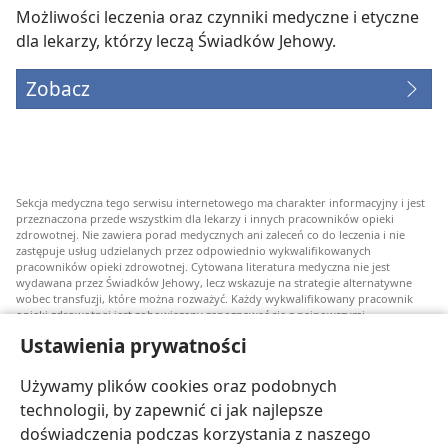
Możliwości leczenia oraz czynniki medyczne i etyczne
dla lekarzy, którzy leczą Świadków Jehowy.
Zobacz
Sekcja medyczna tego serwisu internetowego ma charakter informacyjny i jest
przeznaczona przede wszystkim dla lekarzy i innych pracowników opieki
zdrowotnej. Nie zawiera porad medycznych ani zaleceń co do leczenia i nie
zastępuje usług udzielanych przez odpowiednio wykwalifikowanych
pracowników opieki zdrowotnej. Cytowana literatura medyczna nie jest
wydawana przez Świadków Jehowy, lecz wskazuje na strategie alternatywne
wobec transfuzji, które można rozważyć. Każdy wykwalifikowany pracownik
opieki zdrowotnej jest zobowiązany zapoznawać się z najnowszymi
informacjami, przedyskutować z pacjentem opcje związane z leczeniem oraz
Ustawienia prywatności
pomóc mu w dokonaniu wyboru stosownie do jego stanu zdrowia, życzeń,
wartości i przekonań. Nie wszystkie wymienione strategie są odpowiednie dla
wszystkich chorych i nie wszystkie są przez nich akceptowane.
Używamy plików cookies oraz podobnych
W sprawie leczenia lub stanu zdrowia pacjenci zawsze powinni zasięgać
technologii, by zapewnić ci jak najlepsze
informacji u swojego lekarza lub innego wykwalifikowanego pracownika opieki
doświadczenia podczas korzystania z naszego
zdrowotnej. Jeżeli podejrzewasz, że jesteś chory, zgłoś się do lekarza.