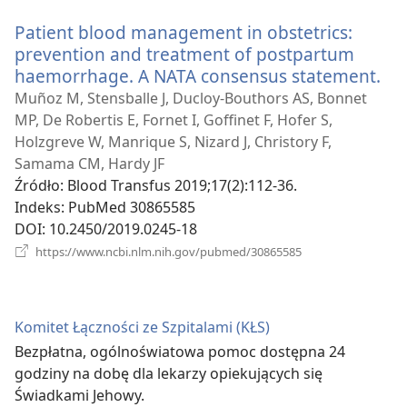
window)
Patient blood management in obstetrics:
prevention and treatment of postpartum
haemorrhage. A NATA consensus statement.
(o
ne
Muñoz M, Stensballe J, Ducloy-Bouthors AS, Bonnet
wi
MP, De Robertis E, Fornet I, Goffinet F, Hofer S,
Holzgreve W, Manrique S, Nizard J, Christory F,
Samama CM, Hardy JF
Źródło
‎: Blood Transfus 2019;17(2):112-36.
Indeks
‎: PubMed 30865585
DOI
‎: 10.2450/2019.0245-18
(opens
https://www.ncbi.nlm.nih.gov/pubmed/30865585
new
window)
Komitet Łączności ze Szpitalami (KŁS)
Bezpłatna, ogólnoświatowa pomoc dostępna 24
godziny na dobę dla lekarzy opiekujących się
Świadkami Jehowy.