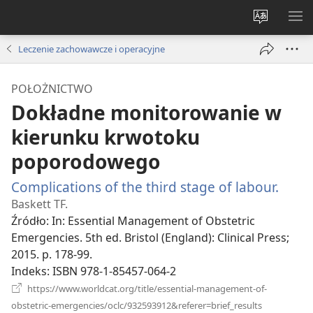
Wybór
PO
języka
ME
Leczenie zachowawcze i operacyjne
POŁOŻNICTWO
Dokładne monitorowanie w
kierunku krwotoku
poporodowego
Complications of the third stage of labour.
(ope
new
Baskett TF.
wind
Źródło
‎: In: Essential Management of Obstetric
Emergencies. 5th ed. Bristol (England): Clinical Press;
2015. p. 178-99.
Indeks
‎: ISBN 978-1-85457-064-2
https://www.worldcat.org/title/essential-management-of-
(opens
obstetric-emergencies/oclc/932593912&referer=brief_results