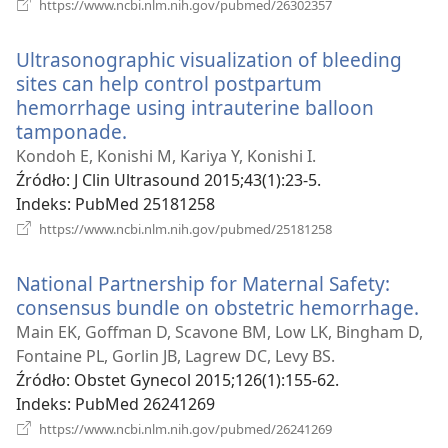
(opens
https://www.ncbi.nlm.nih.gov/pubmed/26302357
new
window)
Ultrasonographic visualization of bleeding
sites can help control postpartum
hemorrhage using intrauterine balloon
tamponade.
(opens
new
Kondoh E, Konishi M, Kariya Y, Konishi I.
window)
Źródło
‎: J Clin Ultrasound 2015;43(1):23-5.
Indeks
‎: PubMed 25181258
(opens
https://www.ncbi.nlm.nih.gov/pubmed/25181258
new
window)
National Partnership for Maternal Safety:
consensus bundle on obstetric hemorrhage.
(o
ne
Main EK, Goffman D, Scavone BM, Low LK, Bingham D,
wi
Fontaine PL, Gorlin JB, Lagrew DC, Levy BS.
Źródło
‎: Obstet Gynecol 2015;126(1):155-62.
Indeks
‎: PubMed 26241269
(opens
https://www.ncbi.nlm.nih.gov/pubmed/26241269
new