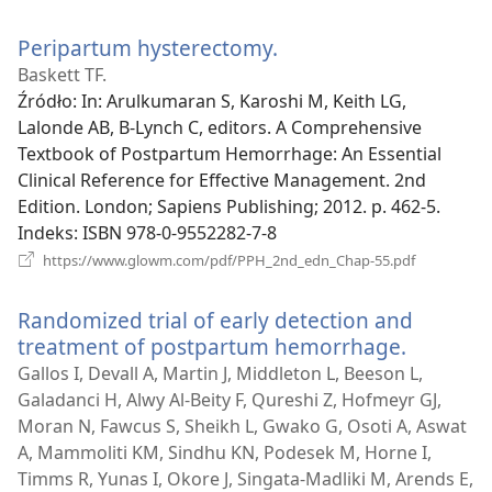
new
window)
Peripartum hysterectomy.
(opens
new
Baskett TF.
window)
Źródło
‎: In: Arulkumaran S, Karoshi M, Keith LG,
Lalonde AB, B-Lynch C, editors. A Comprehensive
Textbook of Postpartum Hemorrhage: An Essential
Clinical Reference for Effective Management. 2nd
Edition. London; Sapiens Publishing; 2012. p. 462-5.
Indeks
‎: ISBN 978-0-9552282-7-8
(opens
https://www.glowm.com/pdf/PPH_2nd_edn_Chap-55.pdf
new
window)
Randomized trial of early detection and
treatment of postpartum hemorrhage.
(opens
new
Gallos I, Devall A, Martin J, Middleton L, Beeson L,
window)
Galadanci H, Alwy Al-Beity F, Qureshi Z, Hofmeyr GJ,
Moran N, Fawcus S, Sheikh L, Gwako G, Osoti A, Aswat
A, Mammoliti KM, Sindhu KN, Podesek M, Horne I,
Timms R, Yunas I, Okore J, Singata-Madliki M, Arends E,