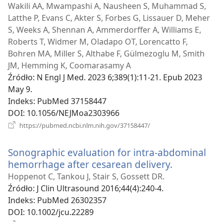
Wakili AA, Mwampashi A, Nausheen S, Muhammad S,
Latthe P, Evans C, Akter S, Forbes G, Lissauer D, Meher
S, Weeks A, Shennan A, Ammerdorffer A, Williams E,
Roberts T, Widmer M, Oladapo OT, Lorencatto F,
Bohren MA, Miller S, Althabe F, Gülmezoglu M, Smith
JM, Hemming K, Coomarasamy A
Źródło
‎: N Engl J Med. 2023 6;389(1):11-21. Epub 2023
May 9.
Indeks
‎: PubMed 37158447
DOI
‎: 10.1056/NEJMoa2303966
(opens
https://pubmed.ncbi.nlm.nih.gov/37158447/
new
window)
Sonographic evaluation for intra-abdominal
hemorrhage after cesarean delivery.
(opens
new
Hoppenot C, Tankou J, Stair S, Gossett DR.
window)
Źródło
‎: J Clin Ultrasound 2016;44(4):240-4.
Indeks
‎: PubMed 26302357
DOI
‎: 10.1002/jcu.22289