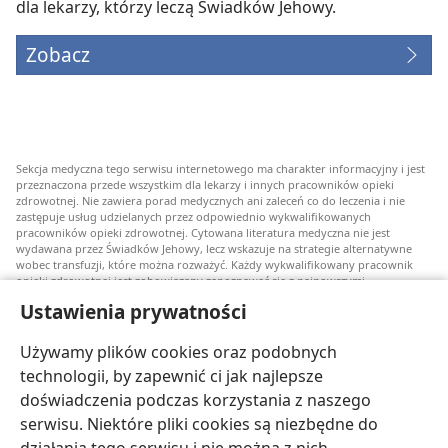
dla lekarzy, którzy leczą Świadków Jehowy.
Zobacz
Sekcja medyczna tego serwisu internetowego ma charakter informacyjny i jest
przeznaczona przede wszystkim dla lekarzy i innych pracowników opieki
zdrowotnej. Nie zawiera porad medycznych ani zaleceń co do leczenia i nie
zastępuje usług udzielanych przez odpowiednio wykwalifikowanych
pracowników opieki zdrowotnej. Cytowana literatura medyczna nie jest
wydawana przez Świadków Jehowy, lecz wskazuje na strategie alternatywne
wobec transfuzji, które można rozważyć. Każdy wykwalifikowany pracownik
opieki zdrowotnej jest zobowiązany zapoznawać się z najnowszymi
informacjami, przedyskutować z pacjentem opcje związane z leczeniem oraz
Ustawienia prywatności
pomóc mu w dokonaniu wyboru stosownie do jego stanu zdrowia, życzeń,
wartości i przekonań. Nie wszystkie wymienione strategie są odpowiednie dla
wszystkich chorych i nie wszystkie są przez nich akceptowane.
Używamy plików cookies oraz podobnych
W sprawie leczenia lub stanu zdrowia pacjenci zawsze powinni zasięgać
technologii, by zapewnić ci jak najlepsze
informacji u swojego lekarza lub innego wykwalifikowanego pracownika opieki
doświadczenia podczas korzystania z naszego
zdrowotnej. Jeżeli podejrzewasz, że jesteś chory, zgłoś się do lekarza.
serwisu. Niektóre pliki cookies są niezbędne do
Korzystanie z tego serwisu internetowego jest ograniczone warunkami jego
użytkowania.