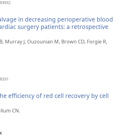
(opens
393932
new
window)
 salvage in decreasing perioperative blood
cardiac surgery patients: a retrospective
 B, Murray J, Ouzounian M, Brown CD, Forgie R,
(opens
68331
new
window)
 efficiency of red cell recovery by cell
ns
ollum CN.
ow)
x