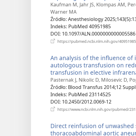
Kaufman M, Jahr JS, Klompas AM, Pere
Warner MA
Źródło
‎: Anesthesiology 2025;143(5):1
Indeks
‎: PubMed 40951985
DOI
‎: 10.1097/ALN.0000000000005586
https://pubmed.ncbi.nlm.nih.gov/40951985
An analysis of the influence of
autologous transfusion on redu
transfusion in elective infrare
Pasternak J, Nikolic D, Milosevic D, P
Źródło
‎: Blood Transfus 2014;12 Suppl
Indeks
‎: PubMed 23114525
DOI
‎: 10.2450/2012.0069-12
https://www.ncbi.nlm.nih.gov/pubmed/23
Direct reinfusion of unwashed
thoracoabdominal aortic aneury