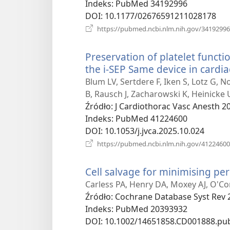
Indeks
‎: PubMed 34192996
DOI
‎: 10.1177/02676591211028178
https://pubmed.ncbi.nlm.nih.gov/34192996
Preservation of platelet functio
the i-SEP Same device in cardia
Blum LV, Sertdere F, Iken S, Lotz G, 
B, Rausch J, Zacharowski K, Heinicke 
Źródło
‎: J Cardiothorac Vasc Anesth 2
Indeks
‎: PubMed 41224600
DOI
‎: 10.1053/j.jvca.2025.10.024
https://pubmed.ncbi.nlm.nih.gov/41224600
Cell salvage for minimising per
Carless PA, Henry DA, Moxey AJ, O'Co
Źródło
‎: Cochrane Database Syst Rev 
Indeks
‎: PubMed 20393932
DOI
‎: 10.1002/14651858.CD001888.pu