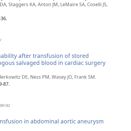
new
 DA, Staggers KA, Anton JM, LeMaire SA, Coselli JS,
window)
-36.
(opens
/
new
window)
bility after transfusion of stored
ogous salvaged blood in cardiac surgery
erkowitz DE, Ness PM, Wasey JO, Frank SM.
9-87.
(opens
806142
new
window)
ransfusion in abdominal aortic aneurysm