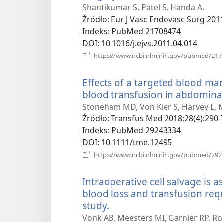
new
Shantikumar S, Patel S, Handa A.
window)
Źródło
‎: Eur J Vasc Endovasc Surg 201
Indeks
‎: PubMed 21708474
DOI
‎: 10.1016/j.ejvs.2011.04.014
https://www.ncbi.nlm.nih.gov/pubmed/21
Effects of a targeted blood 
blood transfusion in abdomina
Stoneham MD, Von Kier S, Harvey L,
Źródło
‎: Transfus Med 2018;28(4):290-
Indeks
‎: PubMed 29243334
DOI
‎: 10.1111/tme.12495
https://www.ncbi.nlm.nih.gov/pubmed/29
Intraoperative cell salvage is 
blood loss and transfusion req
study.
(opens
new
Vonk AB, Meesters MI, Garnier RP, R