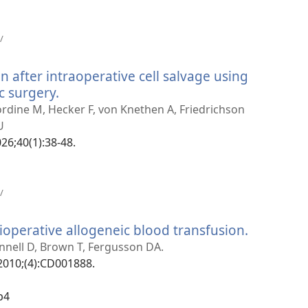
(opens
/
new
window)
n after intraoperative cell salvage using
c surgery.
(opens
new
Nordine M, Hecker F, von Knethen A, Friedrichson
window)
U
026;40(1):38-48.
(opens
/
new
window)
ioperative allogeneic blood transfusion.
(opens
new
nnell D, Brown T, Fergusson DA.
window)
2010;(4):CD001888.
b4