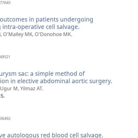
(opens
877645
new
window)
 outcomes in patients undergoing
intra-operative cell salvage.
(opens
new
 B, O'Malley MK, O'Donohoe MK.
window)
(opens
849521
new
window)
eurysm sac: a simple method of
ion in elective abdominal aortic surgery.
(opens
new
 Ugur M, Yilmaz AT.
window)
-5.
(opens
036492
new
window)
ve autologous red blood cell salvage.
(opens