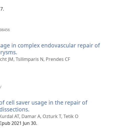
window)
7.
(opens
898456
new
window)
sage in complex endovascular repair of
urysms.
(opens
new
icht JM, Tsilimparis N, Prendes CF
window)
(opens
/
new
window)
of cell saver usage in the repair of
dissections.
(opens
new
Kurdal AT, Damar A, Ozturk T, Tetik O
window)
 Epub 2021 Jun 30.