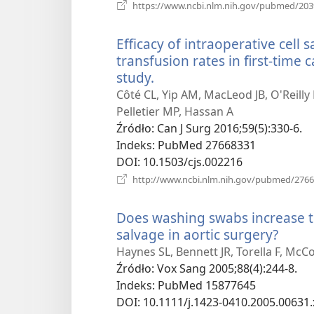
https://www.ncbi.nlm.nih.gov/pubmed/20
Efficacy of intraoperative cell
transfusion rates in first-time 
study.
(opens
new
Côté CL, Yip AM, MacLeod JB, O'Reilly
window)
Pelletier MP, Hassan A
Źródło
‎: Can J Surg 2016;59(5):330-6.
Indeks
‎: PubMed 27668331
DOI
‎: 10.1503/cjs.002216
http://www.ncbi.nlm.nih.gov/pubmed/276
Does washing swabs increase the
salvage in aortic surgery?
(ope
new
Haynes SL, Bennett JR, Torella F, McC
wind
Źródło
‎: Vox Sang 2005;88(4):244-8.
Indeks
‎: PubMed 15877645
DOI
‎: 10.1111/j.1423-0410.2005.00631.