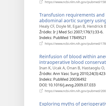
https://www.ncbi.nlm.nih.gov/pubmed/15
Transfusion requirements and
abdominal aortic surgery using 
Healy CF, Doyle M, Egan B, Hendrick
Źródło
‎: Ir J Med Sci 2007;176(1):33-6.
Indeks
‎: PubMed 17849521
https://www.ncbi.nlm.nih.gov/pubmed/17
Reinfusion of blood within an
intraoperative blood conservat
Inan K, Ucak A, Onan B, Hastaoglu O,
Źródło
‎: Ann Vasc Surg 2010;24(3):423
Indeks
‎: PubMed 20036492
DOI
‎: 10.1016/j.avsg.2009.07.033
https://www.ncbi.nlm.nih.gov/pubmed/20
Exploring myths of perioperati