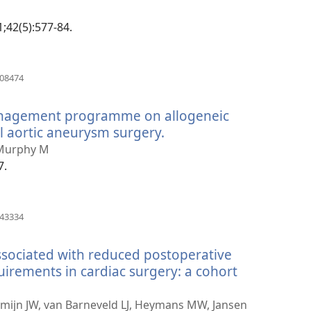
1;42(5):577-84.
(opens
708474
new
window)
management programme on allogeneic
l aortic aneurysm surgery.
(opens
new
 Murphy M
window)
7.
(opens
243334
new
window)
associated with reduced postoperative
uirements in cardiac surgery: a cohort
omijn JW, van Barneveld LJ, Heymans MW, Jansen