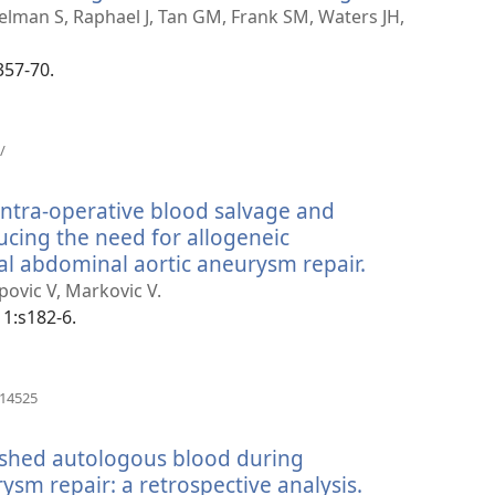
new
lman S, Raphael J, Tan GM, Frank SM, Waters JH,
window)
357-70.
(opens
/
new
window)
 intra-operative blood salvage and
cing the need for allogeneic
nal abdominal aortic aneurysm repair.
(opens
new
opovic V, Markovic V.
window)
 1:s182-6.
(opens
114525
new
window)
 shed autologous blood during
sm repair: a retrospective analysis.
(opens