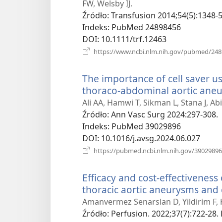
FW, Welsby IJ.
Źródło
‎: Transfusion 2014;54(5):1348-5
Indeks
‎: PubMed 24898456
DOI
‎: 10.1111/trf.12463
https://www.ncbi.nlm.nih.gov/pubmed/24
The importance of cell saver u
thoraco-abdominal aortic ane
Ali AA, Hamwi T, Sikman L, Stana J, Ab
Źródło
‎: Ann Vasc Surg 2024:297-308.
Indeks
‎: PubMed 39029896
DOI
‎: 10.1016/j.avsg.2024.06.027
https://pubmed.ncbi.nlm.nih.gov/39029896
Efficacy and cost-effectiveness 
thoracic aortic aneurysms and 
Amanvermez Senarslan D, Yildirim F, 
Źródło
‎: Perfusion. 2022;37(7):722-28.