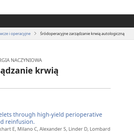
wcze i operacyjne
Śródoperacyjne zarządzanie krwią autologiczną
RGIA NACZYNIOWA
ządzanie krwią
elets through high-yield perioperative
d reinfusion.
(opens
new
khart E, Milano C, Alexander S, Linder D, Lombard