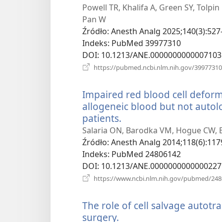
Powell TR, Khalifa A, Green SY, Tolpin
Pan W
Źródło
‎: Anesth Analg 2025;140(3):527
Indeks
‎: PubMed 39977310
DOI
‎: 10.1213/ANE.0000000000007103
https://pubmed.ncbi.nlm.nih.gov/39977310
Impaired red blood cell deforma
allogeneic blood but not autol
patients.
(opens
new
Salaria ON, Barodka VM, Hogue CW, B
window)
Źródło
‎: Anesth Analg 2014;118(6):117
Indeks
‎: PubMed 24806142
DOI
‎: 10.1213/ANE.0000000000000227
https://www.ncbi.nlm.nih.gov/pubmed/24
The role of cell salvage autot
surgery.
(opens