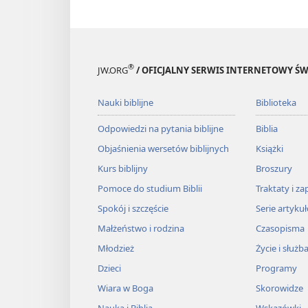
®
JW.ORG
/ OFICJALNY SERWIS INTERNETOWY 
Nauki biblijne
Biblioteka
Odpowiedzi na pytania biblijne
Biblia
Objaśnienia wersetów biblijnych
Książki
Kurs biblijny
Broszury
Pomoce do studium Biblii
Traktaty i za
Spokój i szczęście
Serie artyku
Małżeństwo i rodzina
Czasopisma
Młodzież
Życie i służb
Dzieci
Programy
Wiara w Boga
Skorowidze
Nauka i Biblia
Wskazówki