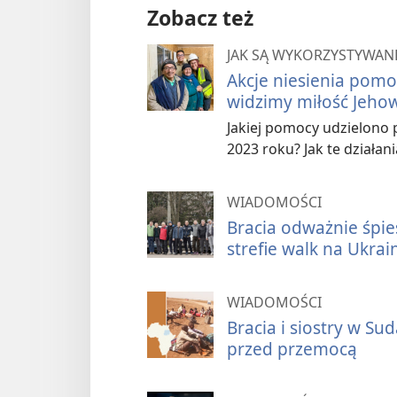
Zobacz też
JAK SĄ WYKORZYSTYWANE
Akcje niesienia pom
widzimy miłość Jeho
Jakiej pomocy udzielono
2023 roku? Jak te działan
WIADOMOŚCI
Bracia odważnie śp
strefie walk na Ukrai
WIADOMOŚCI
Bracia i siostry w S
przed przemocą