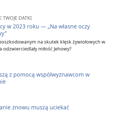
 TWOJE DATKI
ocy w 2023 roku — „Na własne oczy
wy”
 poszkodowanym na skutek klęsk żywiołowych w
ia odzwierciedlały miłość Jehowy?
ieszą z pomocą współwyznawcom w
nie
udanie znowu muszą uciekać