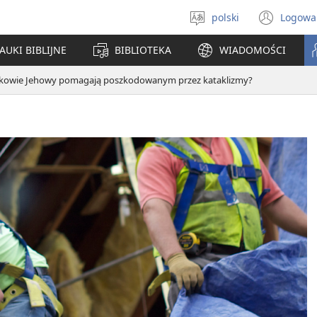
polski
Logowa
Wybór
(ope
języka
new
AUKI BIBLIJNE
BIBLIOTEKA
WIADOMOŚCI
win
kowie Jehowy pomagają poszkodowanym przez kataklizmy?