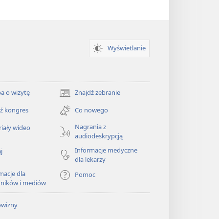
Wyświetlanie
a o wizytę
Znajdź zebranie
(opens
new
ź kongres
Co nowego
window)
Nagrania z
iały wideo
audiodeskrypcją
Informacje medyczne
j
dla lekarzy
macje dla
Pomoc
dników i mediów
owizny