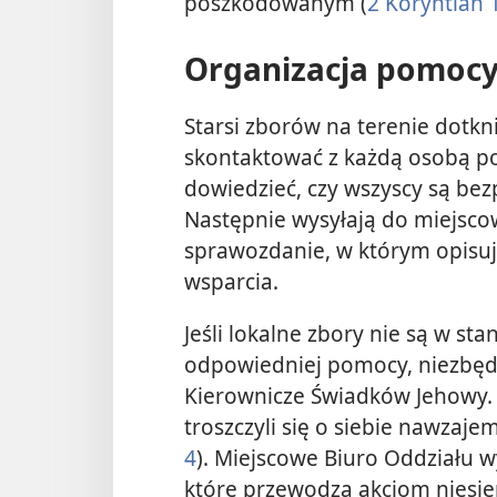
poszkodowanym (
2 Koryntian 1
Organizacja pomoc
Starsi zborów na terenie dotkn
skontaktować z każdą osobą po
dowiedzieć, czy wszyscy są bezp
Następnie wysyłają do miejsc
sprawozdanie, w którym opisują
wsparcia.
Jeśli lokalne zbory nie są w 
odpowiedniej pomocy, niezbędn
Kierownicze Świadków Jehowy. 
troszczyli się o siebie nawzajem
4
). Miejscowe Biuro Oddziału 
które przewodzą akcjom niesi