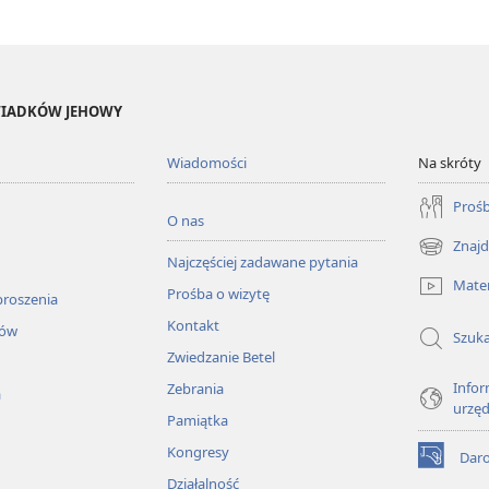
ŚWIADKÓW JEHOWY
Wiadomości
Na skróty
Prośb
O nas
Znajd
(opens
Najczęściej zadawane pytania
new
Mater
Prośba o wizytę
window)
proszenia
Kontakt
łów
Szuka
Zwiedzanie Betel
Infor
Zebrania
a
urzę
Pamiątka
Kongresy
Dar
(opens
Działalność
new