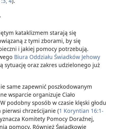
:3, 4
).
y
iętym kataklizmem starają się
wiązaną z tymi zborami, by się
ieczni i jakiej pomocy potrzebują.
owego
Biura Oddziału Świadków Jehowy
 sytuację oraz zakres udzielonego już
stanie same zapewnić poszkodowanym
e wsparcie organizuje Ciało
W podobny sposób w czasie klęski głodu
 pierwsi chrześcijanie (
1 Koryntian 16:1-
wyznacza Komitety Pomocy Doraźnej,
enia pomocy. Również Świadkowie