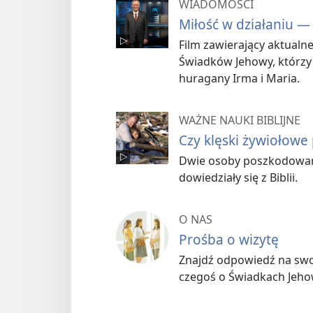
WIADOMOŚCI
Miłość w działaniu —
Film zawierający aktualn
Świadków Jehowy, którz
huragany Irma i Maria.
WAŻNE NAUKI BIBLIJNE
Czy klęski żywiołow
Dwie osoby poszkodowane
dowiedziały się z Biblii.
O NAS
Prośba o wizytę
Znajdź odpowiedź na swoj
czegoś o Świadkach Jeho