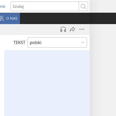
nie
ns
Szukaj
O NAS
dow)
TEKST