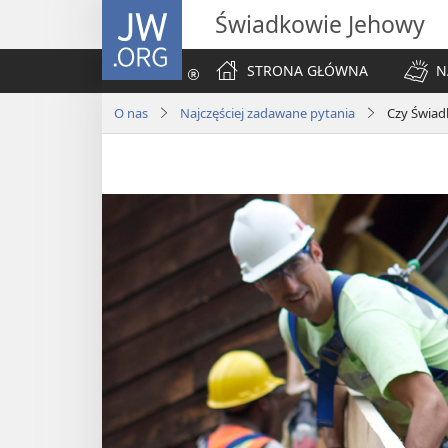
JW.ORG
Świadkowie Jehowy
STRONA GŁÓWNA
N
O nas
Najczęściej zadawane pytania
Czy Świad