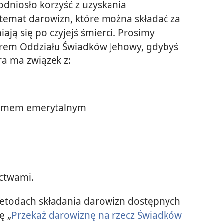
odniosło korzyść z uzyskania
temat darowizn, które można składać za
ają się po czyjejś śmierci. Prosimy
urem Oddziału Świadków Jehowy, gdybyś
ra ma związek z:
ramem emerytalnym
ctwami.
metodach składania darowizn dostępnych
ę „
Przekaż darowiznę na rzecz Świadków