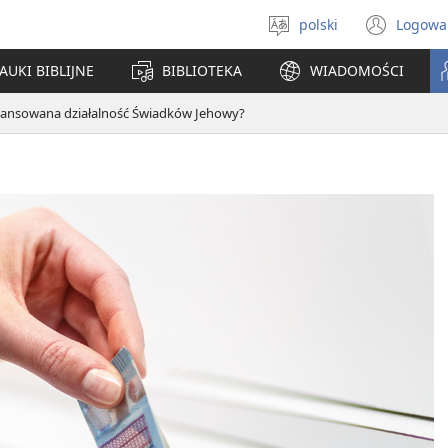
polski
Logowa
Wybór
(ope
języka
new
AUKI BIBLIJNE
BIBLIOTEKA
WIADOMOŚCI
win
finansowana działalność Świadków Jehowy?