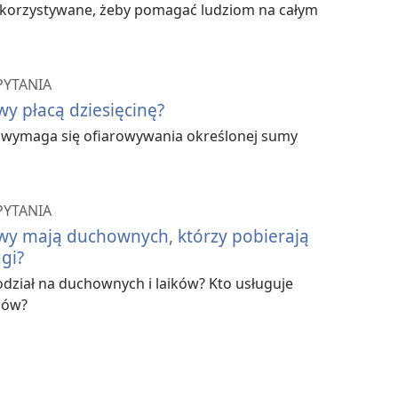
wykorzystywane, żeby pomagać ludziom na całym
PYTANIA
y płacą dziesięcinę?
 wymaga się ofiarowywania określonej sumy
PYTANIA
wy mają duchownych, którzy pobierają
gi?
odział na duchownych i laików? Kto usługuje
jów?