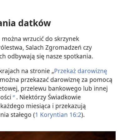
ania datków
można wrzucić do skrzynek
Królestwa, Salach Zgromadzeń czy
ch odbywają się nasze spotkania.
rajach na stronie „
Przekaż darowiznę
 można przekazać darowiznę za pomocą
betowej, przelewu bankowego lub innej
ości
. Niektórzy Świadkowie
b
 każdego miesiąca i przekazują
nia stałego (
1 Koryntian 16:2
).