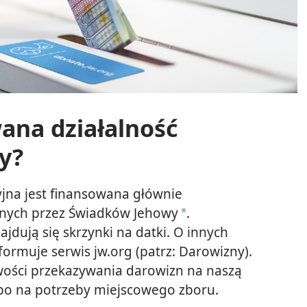
wana działalność
y?
yjna jest finansowana głównie
nych przez Świadków Jehowy
.
a
jdują się skrzynki na datki. O innych
ormuje serwis jw.org (patrz: Darowizny).
ości przekazywania darowizn na naszą
bo na potrzeby miejscowego zboru.