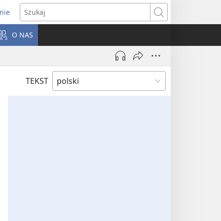
nie
ns
Szukaj
O NAS
dow)
TEKST