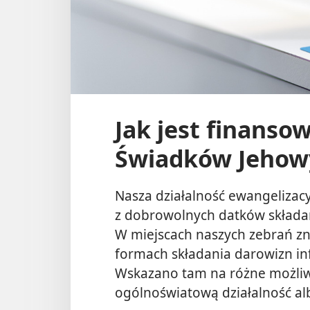
Jak jest finanso
Świadków Jehow
Nasza działalność ewangelizac
z dobrowolnych datków składa
W miejscach naszych zebrań zna
formach składania darowizn inf
Wskazano tam na różne możliw
ogólnoświatową działalność al