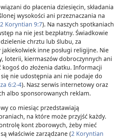
iązani do płacenia dziesięcin, składania
eślonej wysokości ani przeznaczania na
2 Koryntian 9:7
). Na naszych spotkaniach
 wstęp na nie jest bezpłatny. Świadkowie
dzielenie chrztu lub ślubu, za
akiekolwiek inne posługi religijne. Nie
, loterii, kiermaszów dobroczynnych ani
 kogoś do złożenia datku. Informacji
się nie udostępnia ani nie podaje do
za 6:2-4
). Nasz serwis internetowy oraz
nych albo sponsorowanych reklam.
wy co miesiąc przedstawiają
raniach, na które może przyjść każdy.
ontrolę kont zborowych, żeby mieć
są właściwie zarządzane (
2 Koryntian