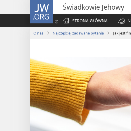
JW.ORG
Świadkowie Jehowy
STRONA GŁÓWNA
N
O nas
Najczęściej zadawane pytania
Jak jest 