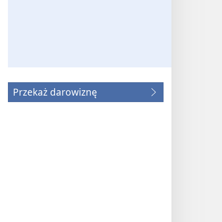
Przekaż darowiznę
(opens
new
window)