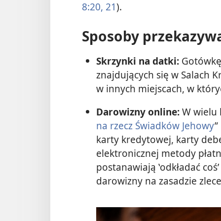
8:20, 21
).
Sposoby przekazyw
Skrzynki na datki:
Gotówkę 
znajdujących się w Salach 
w innych miejscach, w który
Darowizny online:
W wielu k
na rzecz Świadków Jehowy
”
karty kredytowej, karty de
elektronicznej metody płatn
postanawiają ‛odkładać coś’
darowizny na zasadzie zlece