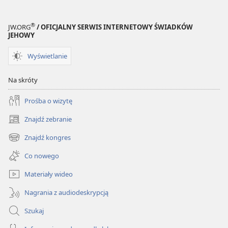
®
JW.ORG
/ OFICJALNY SERWIS INTERNETOWY ŚWIADKÓW
JEHOWY
Wyświetlanie
Na skróty
Prośba o wizytę
Znajdź zebranie
(opens
new
Znajdź kongres
(opens
window)
new
Co nowego
window)
Materiały wideo
Nagrania z audiodeskrypcją
Szukaj