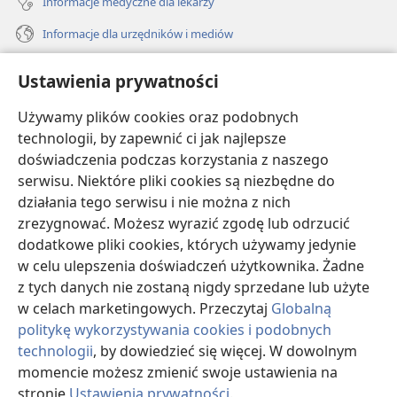
Informacje medyczne dla lekarzy
Informacje dla urzędników i mediów
Pomoc
Ustawienia prywatności
Darowizny
Używamy plików cookies oraz podobnych
(opens
new
technologii, by zapewnić ci jak najlepsze
window)
doświadczenia podczas korzystania z naszego
BIBLIOTEKA INTERNETOWA Strażnicy
(opens
serwisu. Niektóre pliki cookies są niezbędne do
new
®
JW Hub
działania tego serwisu i nie można z nich
window)
(opens
zrezygnować. Możesz wyrazić zgodę lub odrzucić
new
®
JW Library
window)
dodatkowe pliki cookies, których używamy jedynie
w celu ulepszenia doświadczeń użytkownika. Żadne
Watchtower Library
z tych danych nie zostaną nigdy sprzedane lub użyte
w celach marketingowych. Przeczytaj
Globalną
politykę wykorzystywania cookies i podobnych
technologii
, by dowiedzieć się więcej. W dowolnym
Copyright
© 2026 Watch Tower Bible and Tract Society of Pennsylvania.
momencie możesz zmienić swoje ustawienia na
WARUNKI UŻYTKOWANIA
|
POLITYKA PRYWATNOŚCI
|
USTAWIENIA
stronie
Ustawienia prywatności
.