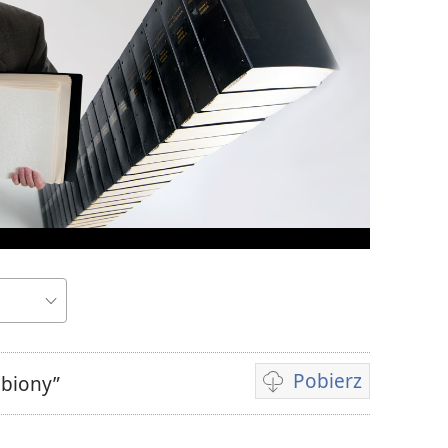
Pobierz
ubiony”
Opcje
pobierania