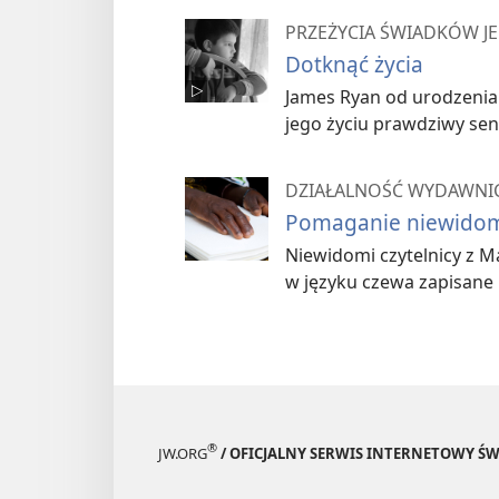
PRZEŻYCIA ŚWIADKÓW J
Dotknąć życia
James Ryan od urodzenia n
jego życiu prawdziwy sen
DZIAŁALNOŚĆ WYDAWNI
Pomaganie niewidom
Niewidomi czytelnicy z M
w języku czewa zapisane 
®
JW.ORG
/ OFICJALNY SERWIS INTERNETOWY 