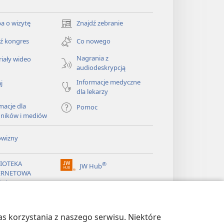
a o wizytę
Znajdź zebranie
(opens
new
ź kongres
Co nowego
window)
Nagrania z
iały wideo
audiodeskrypcją
Informacje medyczne
j
dla lekarzy
macje dla
Pomoc
dników i mediów
owizny
LIOTEKA
®
JW Hub
(opens
ERNETOWA
new
żnicy
window)
®
ibrary
Watchtower Library
s korzystania z naszego serwisu. Niektóre