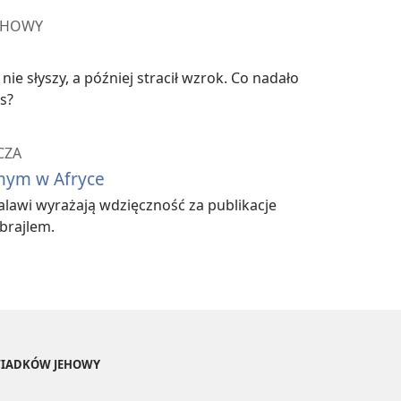
EHOWY
ie słyszy, a później stracił wzrok. Co nadało
s?
CZA
ym w Afryce
alawi wyrażają wdzięczność za publikacje
brajlem.
ŚWIADKÓW JEHOWY