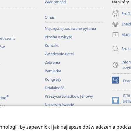
Wiadomości
Na skróty
Prośb
O nas
Znajd
(opens
Najczęściej zadawane pytania
new
Mater
Prośba o wizytę
window)
proszenia
Kontakt
łów
Szuka
Zwiedzanie Betel
Infor
Zebrania
a
urzę
Pamiątka
Kongresy
Dar
(opens
Działalność
new
window)
BIB
Przeżycia Świadków Jehowy
®
ting
INT
(opens
Na całym świecie
deo
Stra
new
window)
JW L
ologii, by zapewnić ci jak najlepsze doświadczenia podcza