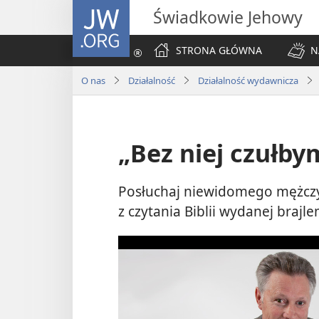
JW.ORG
Świadkowie Jehowy
STRONA GŁÓWNA
N
O nas
Działalność
Działalność wydawnicza
„Bez niej czułby
Posłuchaj niewidomego mężczyz
z czytania Biblii wydanej brajle