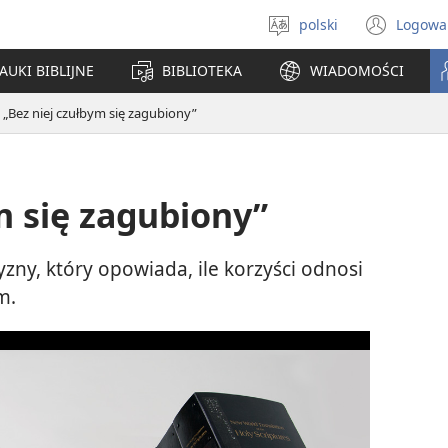
polski
Logowa
Wybór
(ope
języka
new
AUKI BIBLIJNE
BIBLIOTEKA
WIADOMOŚCI
win
„Bez niej czułbym się zagubiony”
m się zagubiony”
ny, który opowiada, ile korzyści odnosi
m.