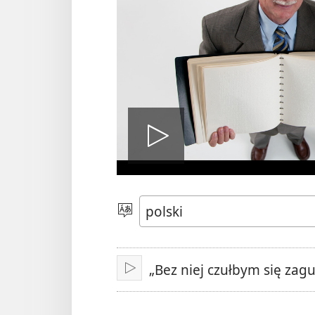
Odtwórz
wideo
Wybierz
język
„Bez niej czułbym się zag
Odtwarzaj