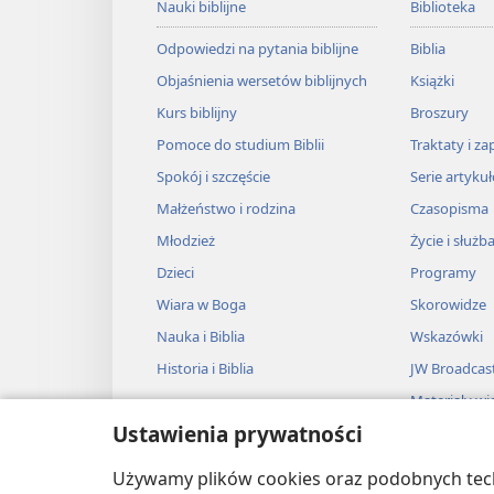
Nauki biblijne
Biblioteka
Odpowiedzi na pytania biblijne
Biblia
Objaśnienia wersetów biblijnych
Książki
Kurs biblijny
Broszury
Pomoce do studium Biblii
Traktaty i za
Spokój i szczęście
Serie artyku
Małżeństwo i rodzina
Czasopisma
Młodzież
Życie i służb
Dzieci
Programy
Wiara w Boga
Skorowidze
Nauka i Biblia
Wskazówki
Historia i Biblia
JW Broadcas
Materiały wi
Ustawienia prywatności
Muzyka
Słuchowiska
Używamy plików cookies oraz podobnych techn