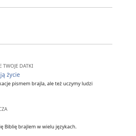
filmów
 TWOJE DATKI
ją życie
acje pismem brajla, ale też uczymy ludzi
CZA
ię Biblię brajlem w wielu językach.