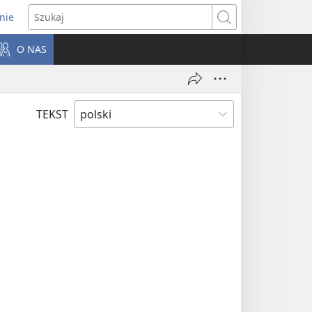
nie
ns
Szukaj
O NAS
dow)
TEKST