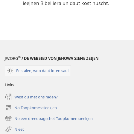
ieejnen Bibelliera un daut kost nuscht.
®
JW.ORG
/ DE WEBSIED VON JEHOWA SIENE ZEIJEN
Enstalen, woo daut loten saul
Links
West du met ons räden?
No Toopkomes sieekjen
(opens
new
No een dreedoagschet Toopkomen sieekjen
(opens
window)
new
Nieet
window)