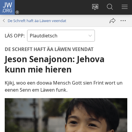
JW.ORG
Aunmalden
(opens
Sproak
En
ME
new
fa
JW.ORG
WI
De Schreft haft äa Läwen veendat
window)
dise
sieekjen
Sied
LÄS OPP:
endren
DE SCHREFT HAFT ÄA LÄWEN VEENDAT
Jeson Senajonon: Jehova
kunn mie hieren
Kjikj, woo een doowa Mensch Gott sien Frint wort un
eenen Senn em Läwen funk.