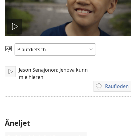
Video
spälen
Sproak
utwälen
Jeson Senajonon: Jehova kunn
Aufspälen
mie hieren
Raufloden
Video
recordings
download
options
Äneljet