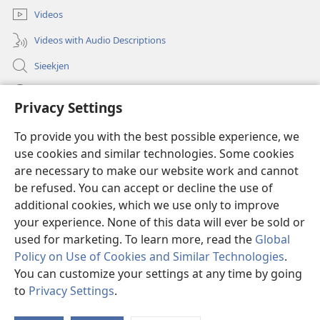
Videos
Videos with Audio Descriptions
Sieekjen
Help
Privacy Settings
Gowen
(opens
To provide you with the best possible experience, we
new
use cookies and similar technologies. Some cookies
window)
Woaktorm ONLINE-BIBLIOTÄKJ™
are necessary to make our website work and cannot
(opens
be refused. You can accept or decline the use of
new
®
JW Hub
window)
additional cookies, which we use only to improve
(opens
new
your experience. None of this data will ever be sold or
window)
used for marketing. To learn more, read the
Global
Policy on Use of Cookies and Similar Technologies
.
You can customize your settings at any time by going
Copyright
© 2026 Watch Tower Bible and Tract Society of Pennsylvania.
RÄAJLEN UN RECHTLIENJES TOOM DISE SIED BRUCKEN
|
SCHUTZ FA
to
Privacy Settings
.
DIENE AUNGOWEN
|
PRIVACY SETTINGS