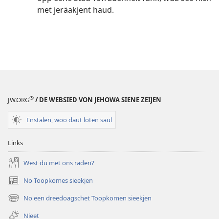
met jeräakjent haud.
®
JW.ORG
/ DE WEBSIED VON JEHOWA SIENE ZEIJEN
Enstalen, woo daut loten saul
Links
West du met ons räden?
No Toopkomes sieekjen
(opens
new
No een dreedoagschet Toopkomen sieekjen
(opens
window)
new
Nieet