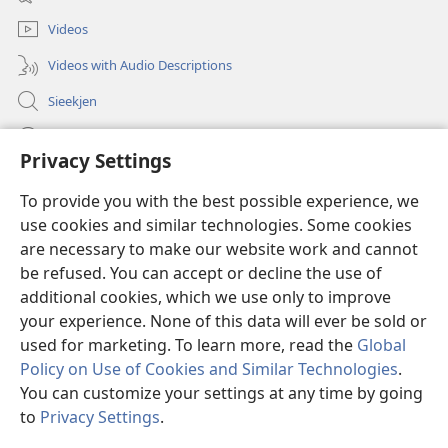
window)
Videos
Videos with Audio Descriptions
Sieekjen
Help
Privacy Settings
Gowen
(opens
To provide you with the best possible experience, we
new
use cookies and similar technologies. Some cookies
window)
Woaktorm ONLINE-BIBLIOTÄKJ™
are necessary to make our website work and cannot
(opens
new
be refused. You can accept or decline the use of
®
JW Hub
window)
additional cookies, which we use only to improve
(opens
new
your experience. None of this data will ever be sold or
window)
used for marketing. To learn more, read the
Global
Policy on Use of Cookies and Similar Technologies
.
Copyright
© 2026 Watch Tower Bible and Tract Society of Pennsylvania.
You can customize your settings at any time by going
RÄAJLEN UN RECHTLIENJES TOOM DISE SIED BRUCKEN
|
SCHUTZ FA
to
Privacy Settings
.
DIENE AUNGOWEN
|
PRIVACY SETTINGS