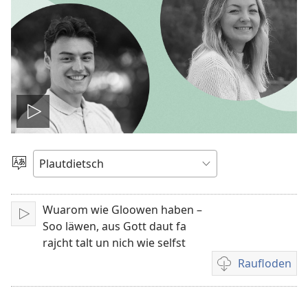
Video
spälen
Sproak
utwälen
Wuarom wie Gloowen haben –
Aufspälen
Soo läwen, aus Gott daut fa
rajcht talt un nich wie selfst
Raufloden
Video
recordings
download