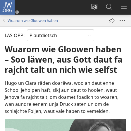
JW.ORG
Aunmalden
(opens
Sproak
En
ME
new
fa
JW.ORG
WI
Wuarom wie Gloowen haben
window)
dise
sieekjen
Sied
LÄS OPP:
endren
Wuarom wie Gloowen haben
– Soo läwen, aus Gott daut fa
rajcht talt un nich wie selfst
Hugo un Clara räden doaräwa, woo an daut enne
School jeholpen haft, sikj aun daut to hoolen, waut
Jehova fa rajcht talt, om doamet foadich to woaren,
wan aundre eenem unja Druck saten un om de
schlajchte Foljen, waut väle haben to vemeiden.