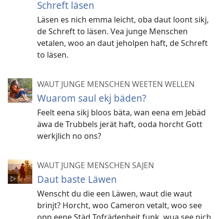
Schreft läsen
Läsen es nich emma leicht, oba daut loont sikj,
de Schreft to läsen. Vea junge Menschen
vetalen, woo an daut jeholpen haft, de Schreft
to läsen.
WAUT JUNGE MENSCHEN WEETEN WELLEN
Wuarom saul ekj bäden?
Feelt eena sikj bloos bäta, wan eena em Jebäd
äwa de Trubbels jerät haft, ooda horcht Gott
werkjlich no ons?
WAUT JUNGE MENSCHEN SAJEN
Daut baste Läwen
Wenscht du die een Läwen, waut die waut
brinjt? Horcht, woo Cameron vetalt, woo see
opp eene Städ Tofrädenheit funk, wua see nich