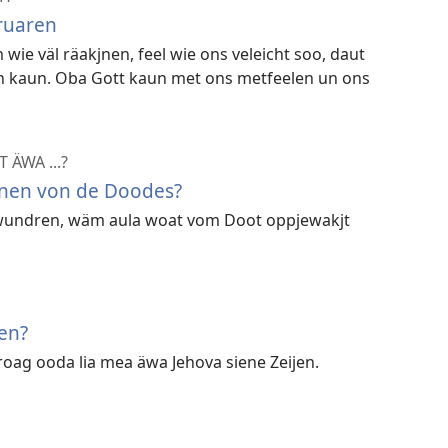
truaren
ie väl räakjnen, feel wie ons veleicht soo, daut
n kaun. Oba Gott kaun met ons metfeelen un ons
 ÄWA ...?
onen von de Doodes?
 wundren, wäm aula woat vom Doot oppjewakjt
en?
roag ooda lia mea äwa Jehova siene Zeijen.