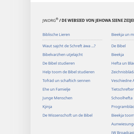
®
JW.ORG
/ DE WEBSIED VON JEHOWA SIENE ZEIJ
Biblische Lieren
Bieekja un 
Waut sajcht de Schreft äwa ...?
De Bibel
Bibelvarzhen utjelajcht
Bieekja
De Bibel studieren
Hefta un Blä
Help toom de Bibel studieren
Zeichnisblä
Tofräd un schaftich sennen
Veschiedne A
Ehe un Famielje
Tietschrefte
Junge Menschen
Schoolhefta
Kjinja
Programblä
De Wissenschoft un de Bibel
Bieekja toom
Aunwiesung
JW Broadcas