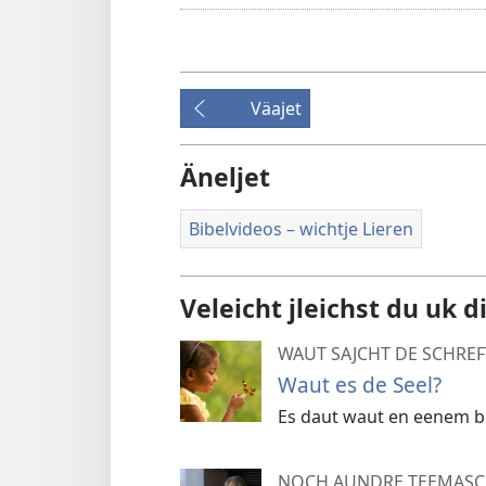
Väajet
Äneljet
Bibelvideos – wichtje Lieren
Veleicht jleichst du uk d
WAUT SAJCHT DE SCHREFT
Waut es de Seel?
Es daut waut en eenem b
NOCH AUNDRE TEEMAS