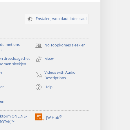
Enstalen, woo daut loten saul
 du met ons
No Toopkomes sieekjen
(opens
n?
new
en dreedoagschet
window)
Nieet
komen sieekjen
Videos with Audio
os
Descriptions
jen
Help
en
ktorm ONLINE-
®
JW Hub
(opens
LIOTÄKJ™
new