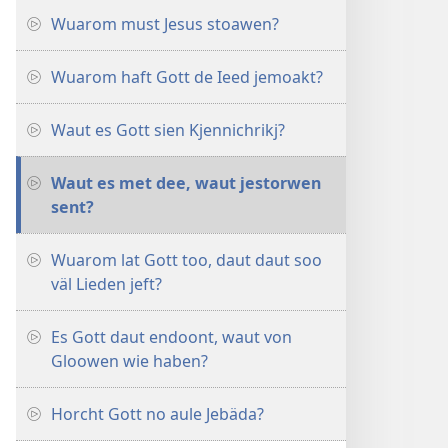
Wuarom must Jesus stoawen?
Wuarom haft Gott de Ieed jemoakt?
Waut es Gott sien Kjennichrikj?
Waut es met dee, waut jestorwen
sent?
Wuarom lat Gott too, daut daut soo
väl Lieden jeft?
Es Gott daut endoont, waut von
Gloowen wie haben?
Horcht Gott no aule Jebäda?