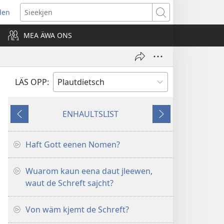
den
ns
Sieekjen
MEA ÄWA ONS
ow)
LÄS OPP:
ENHAULTSLIST
Väajet
Näakjstet
Haft Gott eenen Nomen?
Wuarom kaun eena daut jleewen,
waut de Schreft sajcht?
Von wäm kjemt de Schreft?