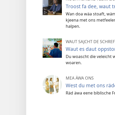
Troost fa dee, waut 
Wan doa wäa stoaft, wäm w
kjeena met ons metfeele
halpen.
WAUT SAJCHT DE SCHREFT
Waut es daut oppst
Du woascht die veleicht
woaren.
MEA ÄWA ONS
West du met ons räd
Räd äwa eene biblische F