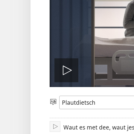
Video
spälen
Sproak
utwälen
Waut es met dee, waut je
Aufspälen