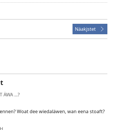
recordings
download
options
Näakjstet
it
 ÄWA ...?
ennen? Woat dee wiedaläwen, wan eena stoaft?
CH