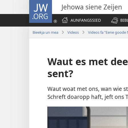
JW.ORG
Jehowa siene Zeijen
AUNFANGSSIED
BIB
Bieekja un mea
Videos
Videos fa “Eene goode 
Waut es met dee
sent?
Waut woat met ons, wan wie s
Schreft doaropp haft, jeft ons 