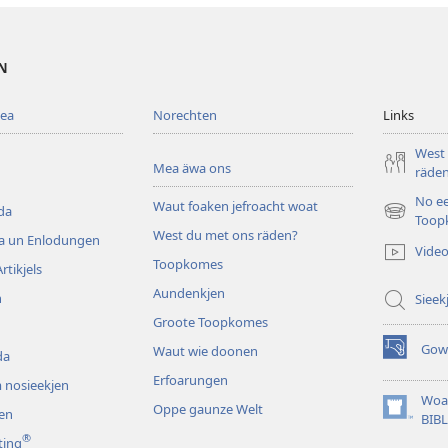
EN
mea
Norechten
Links
West
Mea äwa ons
räde
No e
Waut foaken jefroacht woat
da
(opens
Toop
West du met ons räden?
new
da un Enlodungen
Vide
window)
Toopkomes
rtikjels
Aundenkjen
n
Sieek
Groote Toopkomes
Gow
Waut wie doonen
da
(opens
new
Erfoarungen
 nosieekjen
window)
Woa
Oppe gaunze Welt
en
(opens
BIB
new
®
ting