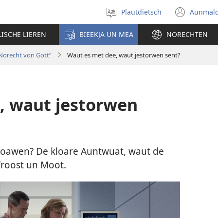
Plautdietsch
Aunmal
Wäl
(ope
eene
new
LISCHE LIEREN
BIEEKJA UN MEA
NORECHTEN
Sproak
wind
ut
Norecht von Gott”
Waut es met dee, waut jestorwen sent?
, waut jestorwen
toawen? De kloare Auntwuat, waut de
Troost un Moot.