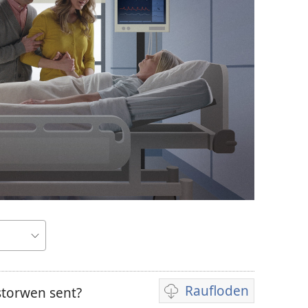
Raufloden
storwen sent?
Video