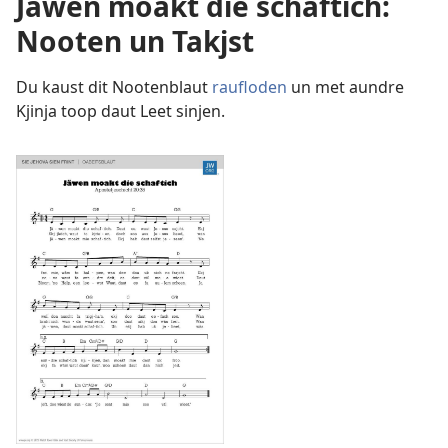
Jäwen moakt die schaftich:
Nooten un Takjst
Du kaust dit Nootenblaut
raufloden
un met aundre
Kjinja toop daut Leet sinjen.