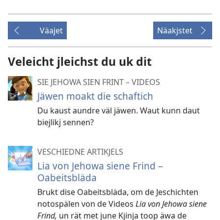
Väajet
Näakjstet
Veleicht jleichst du uk dit
SIE JEHOWA SIEN FRINT – VIDEOS
Jäwen moakt die schaftich
Du kaust aundre väl jäwen. Waut kunn daut
biejlikj sennen?
VESCHIEDNE ARTIKJELS
Lia von Jehowa siene Frind –
Oabeitsbläda
Brukt dise Oabeitsbläda, om de Jeschichten
notospälen von de Videos
Lia von Jehowa siene
Frind,
un rät met june Kjinja toop äwa de