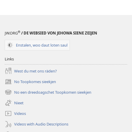
läsen
Sie
Jehova
sien
Frint
®
JW.ORG
/ DE WEBSIED VON JEHOWA SIENE ZEIJEN
–
Oabeitsbläda
Enstalen, woo daut loten saul
Links
West du met ons räden?
No Toopkomes sieekjen
(opens
new
No een dreedoagschet Toopkomen sieekjen
(opens
window)
new
Nieet
window)
Videos
Videos with Audio Descriptions