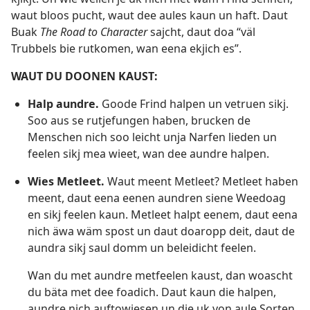
waut bloos pucht, waut dee aules kaun un haft. Daut
Buak
The Road to Character
sajcht, daut doa “väl
Trubbels bie rutkomen, wan eena ekjich es”.
WAUT DU DOONEN KAUST:
Halp aundre.
Goode Frind halpen un vetruen sikj.
Soo aus se rutjefungen haben, brucken de
Menschen nich soo leicht unja Narfen lieden un
feelen sikj mea wieet, wan dee aundre halpen.
Wies Metleet.
Waut meent Metleet? Metleet haben
meent, daut eena eenen aundren siene Weedoag
en sikj feelen kaun. Metleet halpt eenem, daut eena
nich äwa wäm spost un daut doaropp deit, daut de
aundra sikj saul domm un beleidicht feelen.
Wan du met aundre metfeelen kaust, dan woascht
du bäta met dee foadich. Daut kaun die halpen,
aundre nich auftowiesen un die uk von aule Sorten