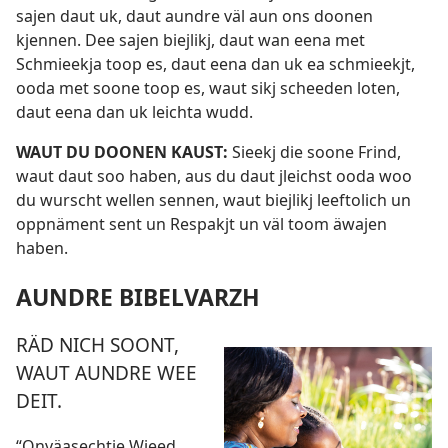
sajen daut uk, daut aundre väl aun ons doonen
kjennen. Dee sajen biejlikj, daut wan eena met
Schmieekja toop es, daut eena dan uk ea schmieekjt,
ooda met soone toop es, waut sikj scheeden loten,
daut eena dan uk leichta wudd.
WAUT DU DOONEN KAUST:
Sieekj die soone Frind,
waut daut soo haben, aus du daut jleichst ooda woo
du wurscht wellen sennen, waut biejlikj leeftolich un
oppnäment sent un Respakjt un väl toom äwajen
haben.
AUNDRE BIBELVARZH
RÄD NICH SOONT,
WAUT AUNDRE WEE
DEIT.
“Onväasechtje Wieed