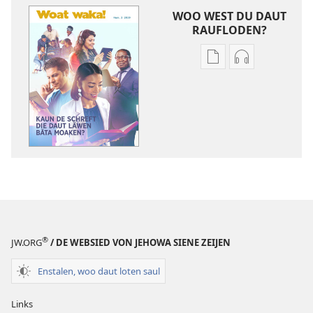
WOO WEST DU DAUT
RAUFLODEN?
Raufloden
Raufloden
toom
toom
läsen
aunhorchen
WOAT
WOAT
WAKA!
WAKA!
Kaun
Kaun
de
de
Schreft
Schreft
die
die
daut
daut
Läwen
Läwen
®
JW.ORG
/ DE WEBSIED VON JEHOWA SIENE ZEIJEN
bäta
bäta
moaken?
moaken?
Enstalen, woo daut loten saul
Links