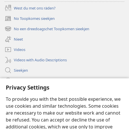
West du met ons räden?
No Toopkomes sieekjen
(opens
new
No een dreedoagschet Toopkomen sieekjen
(opens
window)
new
Nieet
window)
Videos
Videos with Audio Descriptions
Sieekjen
Help
Privacy Settings
Gowen
(opens
To provide you with the best possible experience, we
new
use cookies and similar technologies. Some cookies
window)
Woaktorm ONLINE-BIBLIOTÄKJ™
are necessary to make our website work and cannot
(opens
new
be refused. You can accept or decline the use of
®
JW Hub
window)
additional cookies, which we use only to improve
(opens