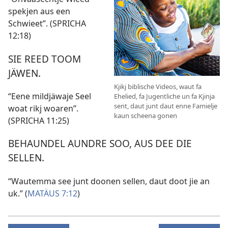
spekjen aus een
Schwieet”. (
SPRICHA
12:18
)
SIE REED TOOM
JÄWEN.
Kjikj biblische Videos, waut fa
“Eene mildjäwaje Seel
Ehelied, fa Jugentliche un fa Kjinja
sent, daut junt daut enne Famielje
woat rikj woaren”.
kaun scheena gonen
(
SPRICHA 11:25
)
BEHAUNDEL AUNDRE SOO, AUS DEE DIE
SELLEN.
“Wautemma see junt doonen sellen, daut doot jie an
uk.” (
MATÄUS 7:12
)