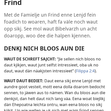
Frind
Met de Famielje un Frind enne Lenjd fein
foadich to woaren, haft fa väle noch waut
opp sikj. See mol waut Bibelvarzh un acht
doaropp, woo dee die halpen kjennen.
DENKJ NICH BLOOS AUN DIE
WAUT DE SCHREFT SAJCHT:
“Jie sellen nich bloos no
daut kjikjen, waut junt selfst intressieet, oba uk no
daut, waut dän näakjsten intressieet” (
Filippa 2:4
).
WAUT DAUT BEDIET:
Daut eena sikj enne Lenjd met
aundre goot vesteit, mott eena dolla doarom bedocht
sennen, to jäwen aus to nämen. Wan du bloos aun die
denkjst, dan helt daut nich lang väa. Eena woat biejlikj
dän Ehepoatna leichta ontru, wan eena bloos no sikj
kjikjt. Un wie wellen je uk nich met wäm Frind sennen,