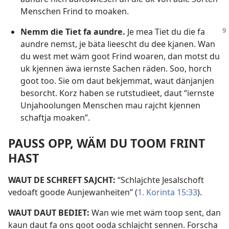
Menschen Frind to moaken.
Nemm die Tiet fa aundre.
Je mea Tiet du die fa
aundre nemst, je bäta lieescht du dee kjanen. Wan
du west met wäm goot Frind woaren, dan motst du
uk kjennen äwa iernste Sachen räden. Soo, horch
goot too. Sie om daut bekjemmat, waut dänjanjen
besorcht. Korz haben se rutstudieet, daut “iernste
Unjahoolungen Menschen mau rajcht kjennen
schaftja moaken”.
PAUSS OPP, WÄM DU TOOM FRINT
HAST
WAUT DE SCHREFT SAJCHT:
“Schlajchte Jesalschoft
vedoaft goode Aunjewanheiten” (
1. Korinta 15:33
).
WAUT DAUT BEDIET:
Wan wie met wäm toop sent, dan
kaun daut fa ons goot ooda schlajcht sennen. Forscha