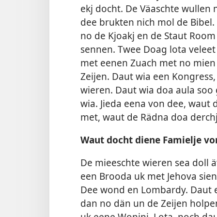
ekj docht. De Väaschte wullen
dee brukten nich mol de Bibel.
no de Kjoakj en de Staut Room 
sennen. Twee Doag lota veleet 
met eenen Zuach met no mien 
Zeijen. Daut wia een Kongres
wieren. Daut wia doa aula soo
wia. Jieda eena von dee, waut d
met, waut de Rädna doa derchj
Waut docht diene Famielje von
De mieeschte wieren sea doll 
een Brooda uk met Jehova siene
Dee wond en Lombardy. Daut es 
dan no dän un de Zeijen holpe
uk eene Woninj. Lota, noch dau