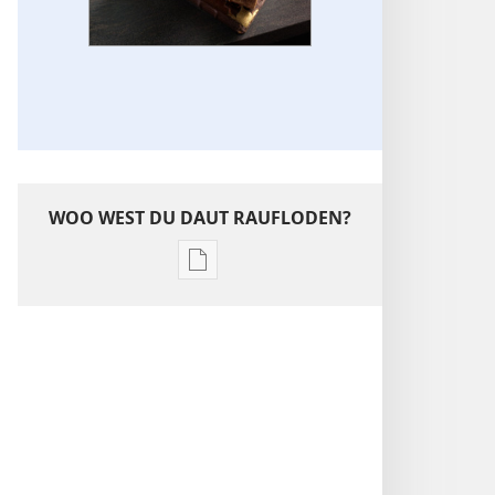
WOO WEST DU DAUT RAUFLODEN?
Raufloden
toom
läsen
WOAT
WAKA!
Feebawoa 2015