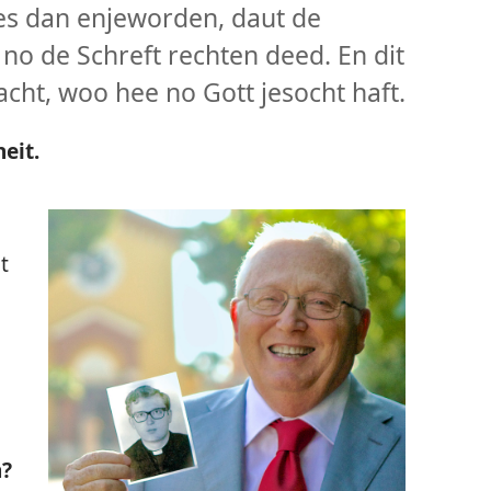
es dan enjeworden, daut de
h no de Schreft rechten deed. En dit
cht, woo hee no Gott jesocht haft.
eit.
t
a?