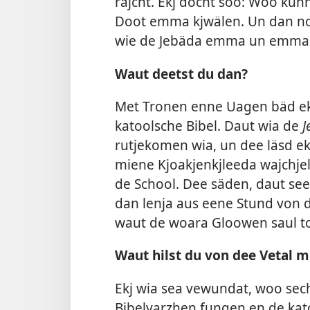
rajcht. Ekj docht soo: Woo ku
Doot emma kjwälen. Un dan no
wie de Jebäda emma un emma 
Waut deetst du dan?
Met Tronen enne Uagen bäd ekj
katoolsche Bibel. Daut wia de
J
rutjekomen wia, un dee läsd ek
miene Kjoakjenkjleeda wajchje
de School. Dee säden, daut see
dan lenja aus eene Stund von d
waut de woara Gloowen saul t
Waut hilst du von dee Vetal 
Ekj wia sea vewundat, woo sech
Bibelvarzhen fungen en de kat