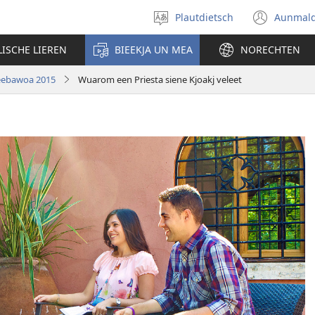
Plautdietsch
Aunmal
Wäl
(ope
eene
new
LISCHE LIEREN
BIEEKJA UN MEA
NORECHTEN
Sproak
wind
ut
eebawoa 2015
Wuarom een Priesta siene Kjoakj veleet