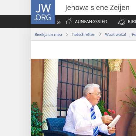
JW.ORG
Jehowa siene Zeijen
AUNFANGSSIED
BIB
Bieekja un mea
Tietschreften
Woat waka! | F