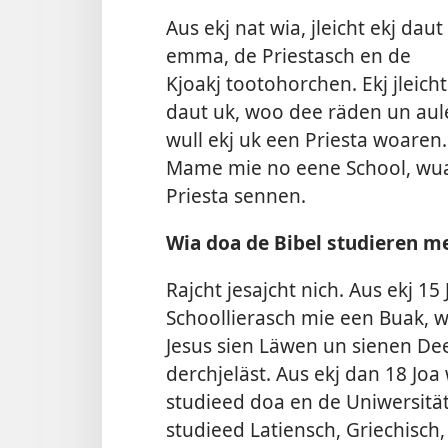
Aus ekj nat wia, jleicht ekj daut
emma, de Priestasch en de
Kjoakj tootohorchen. Ekj jleicht
daut uk, woo dee räden un aule
wull ekj uk een Priesta woaren.
Mame mie no eene School, wua
Priesta sennen.
Wia doa de Bibel studieren me
Rajcht jesajcht nich. Aus ekj 1
Schoollierasch mie een Buak, 
Jesus sien Läwen un sienen De
derchjeläst. Aus ekj dan 18 Jo
studieed doa en de Uniwersität
studieed Latiensch, Griechisch