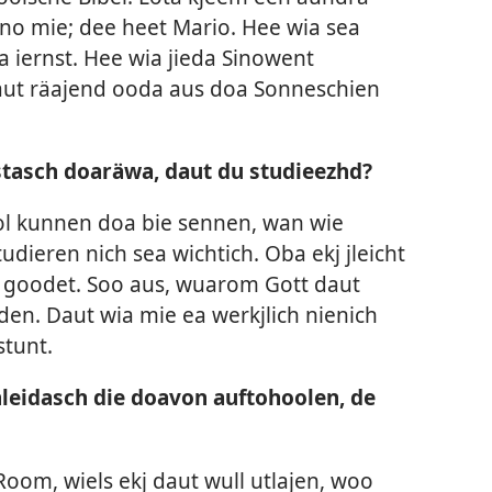
no mie; dee heet Mario. Hee wia sea
 iernst. Hee wia jieda Sinowent
aut räajend ooda aus doa Sonneschien
tasch doaräwa, daut du studieezhd?
mol kunnen doa bie sennen, wan wie
udieren nich sea wichtich. Oba ekj jleicht
l goodet. Soo aus, wuarom Gott daut
den. Daut wia mie ea werkjlich nienich
stunt.
eidasch die doavon auftohoolen, de
Room, wiels ekj daut wull utlajen, woo