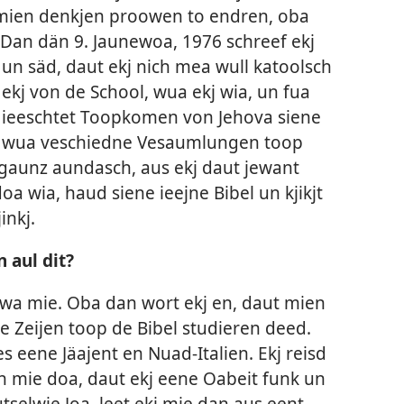
 mien denkjen proowen to endren, oba
 Dan dän 9. Jaunewoa, 1976 schreef ekj
un säd, daut ekj nich mea wull katoolsch
ekj von de School, wua ekj wia, un fua
ieeschtet Toopkomen von Jehova siene
s, wua veschiedne Vesaumlungen toop
 gaunz aundasch, aus ekj daut jewant
oa wia, haud siene ieejne Bibel un kjikjt
inkj.
 aul dit?
äwa mie. Oba dan wort ekj en, daut mien
 Zeijen toop de Bibel studieren deed.
eene Jäajent en Nuad-Italien. Ekj reisd
n mie doa, daut ekj eene Oabeit funk un
tselwje Joa, leet ekj mie dan aus eent