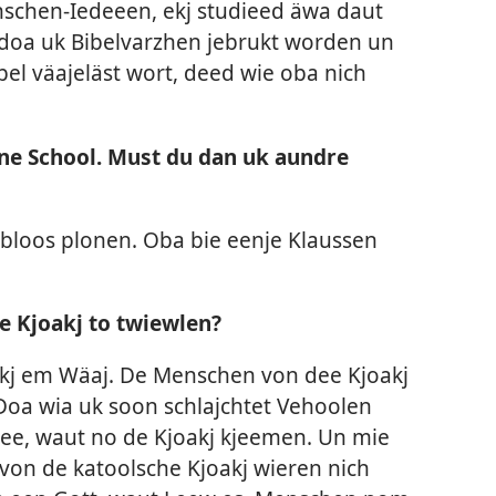
nschen-Iedeeen, ekj studieed äwa daut
doa uk Bibelvarzhen jebrukt worden un
el väajeläst wort, deed wie oba nich
ne School. Must du dan uk aundre
bloos plonen. Oba bie eenje Klaussen
 Kjoakj to twiewlen?
akj em Wäaj. De Menschen von dee Kjoakj
 Doa wia uk soon schlajchtet Vehoolen
ee, waut no de Kjoakj kjeemen. Un mie
 von de katoolsche Kjoakj wieren nich