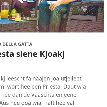
O DELLA GATTA
sta siene Kjoakj
j ieescht fa näajen Joa utjelieet
, wort hee een Priesta. Daut wia
a hee dan de Väaschta en eene
 Aus hee doa wia, haft hee väl