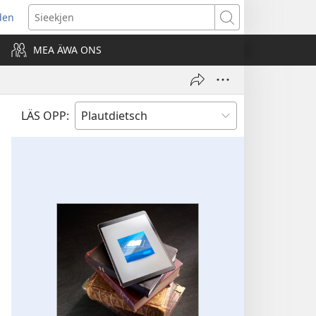
den
ns
Sieekjen
MEA ÄWA ONS
ow)
LÄS OPP: