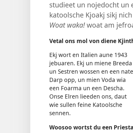
studieet un nojedocht un 
katoolsche Kjoakj sikj nic
Woat waka!
woat am jefroa
Vetal ons mol von diene Kjinth
Ekj wort en Italien aune 1943
jebuaren. Ekj un miene Breeda
un Sestren wossen en een nate
Darp opp, un mien Voda wia
een Foarma un een Descha.
Onse Elren lieeden ons, daut
wie sullen feine Katoolsche
sennen.
Woosoo wortst du een Priest