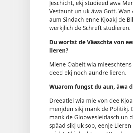
Jeschicht, ekj studieed äwa Me
Vestaunt un uk äwa Gott. Wan 
aum Sindach enne Kjoakj de Bib
werkjlich de Schreft studieren.
Du wortst de Väaschta von ee
lieren?
Miene Oabeit wia mieeschtens 
deed ekj noch aundre lieren.
Wuarom fungst du aun, äwa de
Dreeatlei wia mie von dee Kjo
menjden sikj mank de Politikj.
mank de Gloowesleidasch un d
späad sikj uk soo, eenje Lieren