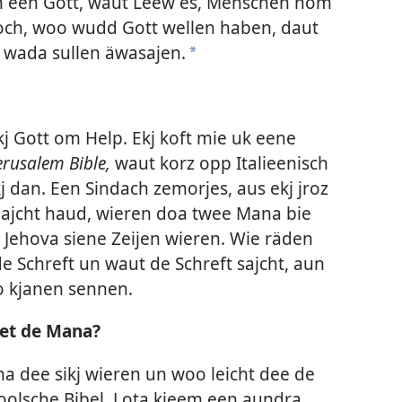
nn een Gott, waut Leew es, Menschen nom
ch, woo wudd Gott wellen haben, daut
wada sullen äwasajen.
*
 Gott om Help. Ekj koft mie uk eene
erusalem Bible,
waut korz opp Italieenisch
j dan. Een Sindach zemorjes, aus ekj jroz
lajcht haud, wieren doa twee Mana bie
 Jehova siene Zeijen wieren. Wie räden
e Schreft un waut de Schreft sajcht, aun
o kjanen sennen.
met de Mana?
a dee sikj wieren un woo leicht dee de
oolsche Bibel. Lota kjeem een aundra