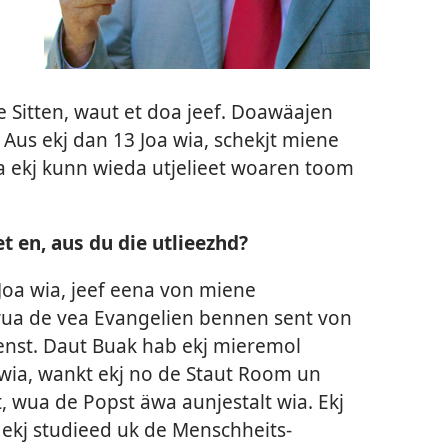
 Sitten, waut et doa jeef. Doawäajen
 Aus ekj dan 13 Joa wia, schekjt miene
 ekj kunn wieda utjelieet woaren toom
t en, aus du die utlieezhd?
5 Joa wia, jeef eena von miene
wua de vea Evangelien bennen sent von
enst. Daut Buak hab ekj mieremol
a wia, wankt ekj no de Staut Room un
, wua de Popst äwa aunjestalt wia. Ekj
, ekj studieed uk de Menschheits-