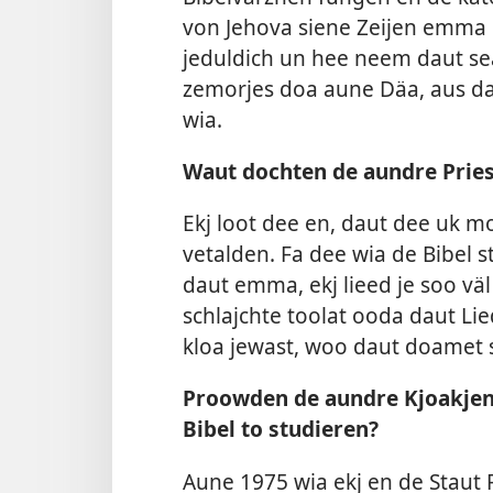
von Jehova siene Zeijen emma 
jeduldich un hee neem daut sea
zemorjes doa aune Däa, aus d
wia.
Waut dochten de aundre Pries
Ekj loot dee en, daut dee uk 
vetalden. Fa dee wia de Bibel st
daut emma, ekj lieed je soo vä
schlajchte toolat ooda daut Lie
kloa jewast, woo daut doamet 
Proowden de aundre Kjoakjenl
Bibel to studieren?
Aune 1975 wia ekj en de Staut 