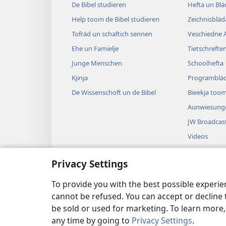
De Bibel studieren
Hefta un Blä
Help toom de Bibel studieren
Zeichnisblä
Tofräd un schaftich sennen
Veschiedne A
Ehe un Famielje
Tietschrefte
Junge Menschen
Schoolhefta
Kjinja
Programblä
De Wissenschoft un de Bibel
Bieekja toom
Aunwiesung
JW Broadcas
Videos
Leeda
Privacy Settings
Dramasch t
Väajeläsde b
To provide you with the best possible experi
cannot be refused. You can accept or decline 
be sold or used for marketing. To learn more
any time by going to
Privacy Settings
.