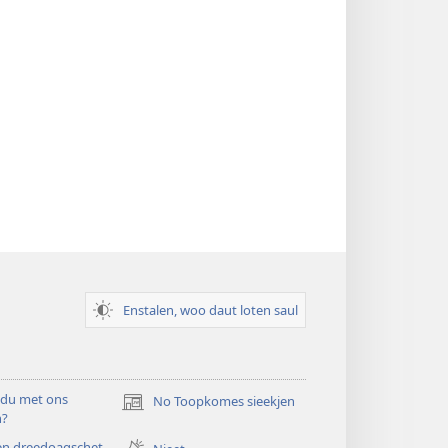
Enstalen, woo daut loten saul
 du met ons
No Toopkomes sieekjen
(opens
n?
new
en dreedoagschet