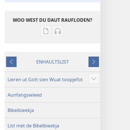
WOO WEST DU DAUT RAUFLODEN?
Raufloden
Raufloden
toom
toom
läsen
aunhorchen
De
De
ENHAULTSLIST
Bibel
Bibel
Väajet
Näakjstet
–
–
Niee-
Niee-
Lieren ut Gott sien Wuat toopjefot
Mea
Welt-
Welt-
wiesen
Äwasatunk
Äwasatunk
Aunfangswieed
Bibelbieekja
List met de Bibelbieekja