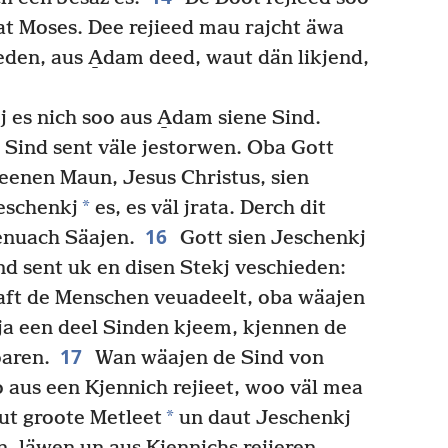
at Moses. Dee rejieed mau rajcht äwa
eden, aus A̱dam deed, waut dän likjend,
 es nich soo aus A̱dam siene Sind.
Sind sent väle jestorwen. Oba Gott
eenen Maun, Jesus Christus, sien
*
eschenkj
es, es väl jrata. Derch dit
16
enuach Säajen.
Gott sien Jeschenkj
d sent uk en disen Stekj veschieden:
aft de Menschen veuadeelt, oba wäajen
ja een deel Sinden kjeem, kjennen de
17
oaren.
Wan wäajen de Sind von
 aus een Kjennich rejieet, woo väl mea
*
ut groote Metleet
un daut Jeschenkj