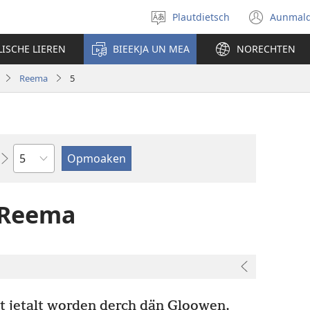
Plautdietsch
Aunmal
Wäl
(ope
eene
new
LISCHE LIEREN
BIEEKJA UN MEA
NORECHTEN
Sproak
wind
ut
Reema
5
Kapitel
 Reema
ht jetalt worden derch dän Gloowen,