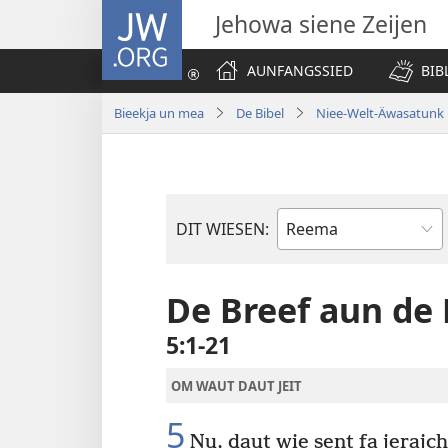
JW.ORG
Jehowa siene Zeijen
AUNFANGSSIED
BIB
Bieekja un mea
De Bibel
Niee-Welt-Äwasatunk
DIT WIESEN:
Bibelbuak
De Breef aun de
5:1-21
OM WAUT DAUT JEIT
5
Nu, daut wie sent fa jerajc