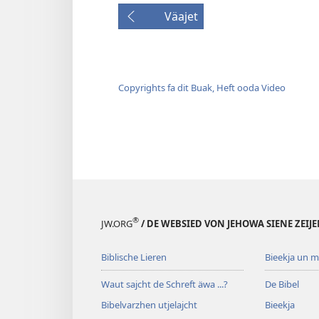
Väajet
Copyrights fa dit Buak, Heft ooda Video
®
JW.ORG
/ DE WEBSIED VON JEHOWA SIENE ZEIJ
Biblische Lieren
Bieekja un 
Waut sajcht de Schreft äwa ...?
De Bibel
Bibelvarzhen utjelajcht
Bieekja