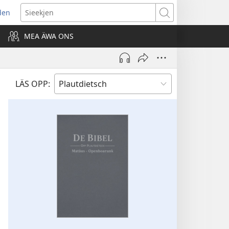
den
ns
Sieekjen
MEA ÄWA ONS
ow)
LÄS OPP: