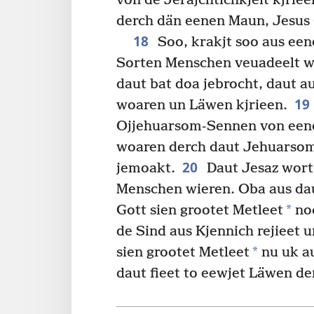
von de Jerajchtichkjeit kjriee
derch dän eenen Maun, Jesus 
18
Soo, krakjt soo aus een
Sorten Menschen veuadeelt wo
daut bat doa jebrocht, daut au
19
woaren un Läwen kjrieen.
Ojjehuarsom-Sennen von eene
woaren derch daut Jehuarsom
20
jemoakt.
Daut Jesaz wort 
Menschen wieren. Oba aus dau
*
Gott sien grootet Metleet
noc
de Sind aus Kjennich rejieet 
*
sien grootet Metleet
nu uk au
daut fieet to eewjet Läwen de