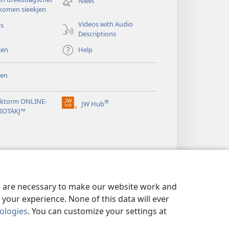
window)
Nieet
komen sieekjen
Videos with Audio
os
Descriptions
jen
Help
en
ktorm ONLINE-
®
JW Hub
(opens
LIOTÄKJ™
new
window)
es are necessary to make our website work and
your experience. None of this data will ever
nologies
. You can customize your settings at