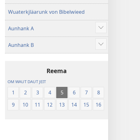
Wuaterkjläarunk von Bibelwieed
Aunhank A
Mea
wiesen
Aunhank B
Mea
wiesen
Reema
OM WAUT DAUT JEIT
1
2
3
4
5
6
7
8
9
10
11
12
13
14
15
16