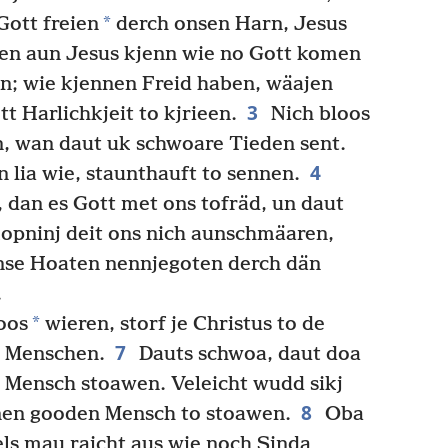
*
Gott freien
derch onsen Harn, Jesus
n aun Jesus kjenn wie no Gott komen
; wie kjennen Freid haben, wäajen
3
t Harlichkjeit to kjrieen.
Nich bloos
n, wan daut uk schwoare Tieden sent.
4
lia wie, staunthauft to sennen.
 dan es Gott met ons tofräd, un daut
opninj deit ons nich aunschmäaren,
onse Hoaten nennjegoten derch dän
.
*
oos
wieren, storf je Christus to de
7
e Menschen.
Dauts schwoa, daut doa
 Mensch stoawen. Veleicht wudd sikj
8
nen gooden Mensch to stoawen.
Oba
ls mau rajcht aus wie noch Sinda