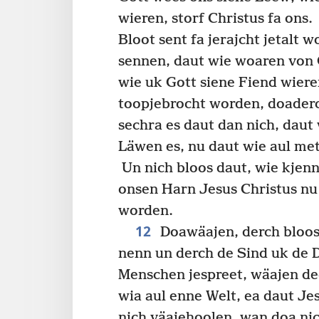
wieren, storf Christus fa ons.
Bloot sent fa jerajcht jetalt 
sennen, daut wie woaren von 
wie uk Gott siene Fiend wier
toopjebrocht worden, doaderch
sechra es daut dan nich, daut
Läwen es, nu daut wie aul me
Un nich bloos daut, wie kjen
onsen Harn Jesus Christus nu
worden.
12
Doawäajen, derch bloos
nenn un derch de Sind uk de D
Menschen jespreet, wäajen de
wia aul enne Welt, ea daut J
nich väajehoolen, wan doa nic