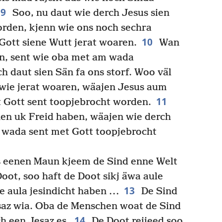
9
Soo, nu daut wie derch Jesus sien
worden, kjenn wie ons noch sechra
10
Gott siene Wutt jerat woaren.
Wan
en, sent wie oba met am wada
 daut sien Sän fa ons storf. Woo väl
 wie jerat woaren, wäajen Jesus aum
11
t Gott sent toopjebrocht worden.
nen uk Freid haben, wäajen wie derch
 wada sent met Gott toopjebrocht
 eenen Maun kjeem de Sind enne Welt
oot, soo haft de Doot sikj äwa aule
13
e aula jesindicht haben …
De Sind
esaz wia. Oba de Menschen woat de Sind
14
h een Jesaz es.
De Doot rejieed soo