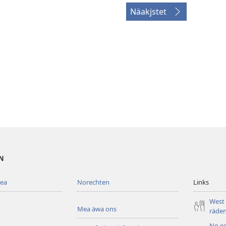
Näakjstet
EN
mea
Norechten
Links
West
Mea äwa ons
räde
No e