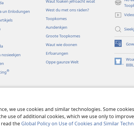
Waut foaken jefroacht woat
da
(opens
Toop
West du met ons räden?
new
da un Enlodungen
Vide
window)
Toopkomes
rtikjels
Aundenkjen
n
Sieek
Groote Toopkomes
Gow
Waut wie doonen
da
(opens
new
Erfoarungen
 nosieekjen
window)
Woa
Oppe gaunze Welt
en
(opens
BIB
new
®
ting
window)
oom aunhorchen
iblische Jeschichten
ence, we use cookies and similar technologies. Some cooki
the use of additional cookies, which we use only to improve 
, read the
Global Policy on Use of Cookies and Similar Tech