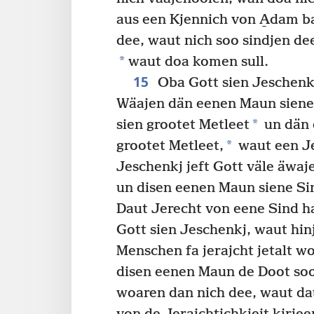
aus een Kjennich von A̱dam b
dee, waut nich soo sindjen de
*
waut doa komen sull.
15
Oba Gott sien Jeschenkj
Wäajen dän eenen Maun siene 
*
sien grootet Metleet
un dän 
*
grootet Metleet,
waut een J
Jeschenkj jeft Gott väle äwaj
un disen eenen Maun siene Sin
Daut Jerecht von eene Sind h
Gott sien Jeschenkj, waut hin
Menschen fa jerajcht jetalt w
disen eenen Maun de Doot soo
woaren dan nich dee, waut da