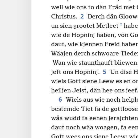
well wie ons to dän Fräd met 
2
Christus.
Derch dän Gloowe
*
un sien grootet Metleet
haben
wie de Hopninj haben, von Got
daut, wie kjennen Freid habe
Wäajen derch schwoare Tieden 
Wan wie staunthauft bliewen,
5
jeft ons Hopninj.
Un dise H
wiels Gott siene Leew es en 
heiljen Jeist, dän hee ons jeef
6
Wiels aus wie noch helpl
bestemde Tiet fa de gottloos
wäa wudd fa eenen jerajchten
daut noch wäa woagen, fa ee
Gott wees ons siene Leew; wie