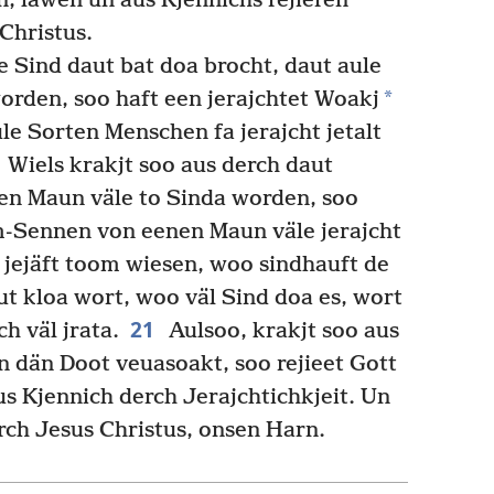
n, läwen un aus Kjennichs rejieren
Christus.
e Sind daut bat doa brocht, daut aule
*
rden, soo haft een jerajchtet Woakj
le Sorten Menschen fa jerajcht jetalt
Wiels krakjt soo aus derch daut
n Maun väle to Sinda worden, soo
-Sennen von eenen Maun väle jerajcht
jejäft toom wiesen, woo sindhauft de
t kloa wort, woo väl Sind doa es, wort
21
h väl jrata.
Aulsoo, krakjt soo aus
un dän Doot veuasoakt, soo rejieet Gott
s Kjennich derch Jerajchtichkjeit. Un
rch Jesus Christus, onsen Harn.