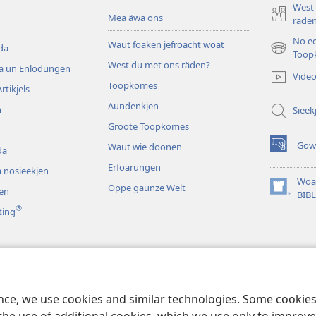
West
Mea äwa ons
räde
No e
Waut foaken jefroacht woat
da
(opens
Toop
West du met ons räden?
new
da un Enlodungen
Vide
window)
Toopkomes
rtikjels
Aundenkjen
n
Sieek
Groote Toopkomes
Gow
Waut wie doonen
da
(opens
new
Erfoarungen
 nosieekjen
window)
Woa
Oppe gaunze Welt
en
(opens
BIB
new
®
ting
window)
oom aunhorchen
iblische Jeschichten
ence, we use cookies and similar technologies. Some cooki