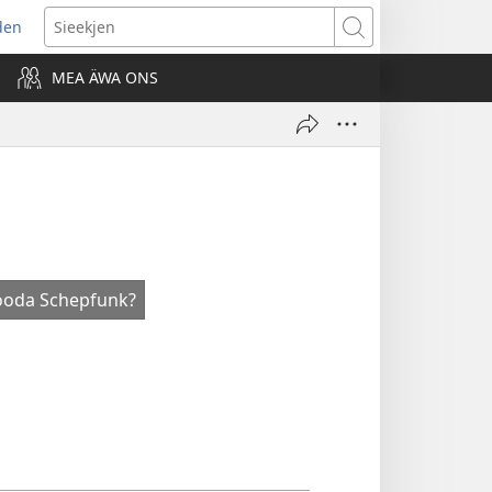
den
ns
Sieekjen
MEA ÄWA ONS
ow)
ooda Schepfunk?