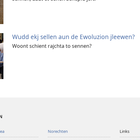
Wudd ekj sellen aun de Ewoluzion jleewen?
Woont schient rajchta to sennen?
EN
mea
Norechten
Links