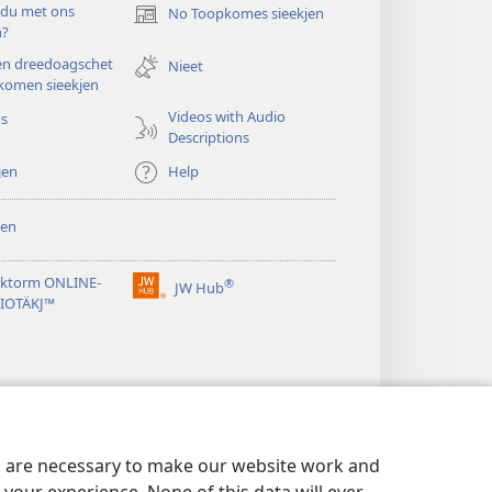
 du met ons
No Toopkomes sieekjen
(opens
n?
new
en dreedoagschet
window)
Nieet
komen sieekjen
Videos with Audio
os
Descriptions
jen
Help
en
ktorm ONLINE-
®
JW Hub
(opens
LIOTÄKJ™
new
window)
es are necessary to make our website work and