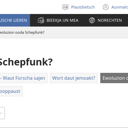
Plautdietsch
Aunmal
Wäl
(ope
eene
new
LISCHE LIEREN
BIEEKJA UN MEA
NORECHTEN
Sproak
wind
ut
woluzion ooda Schepfunk?
Schepfunk?
 Waut Forscha sajen
Wort daut jemoakt?
Ewoluzion 
tooppaust