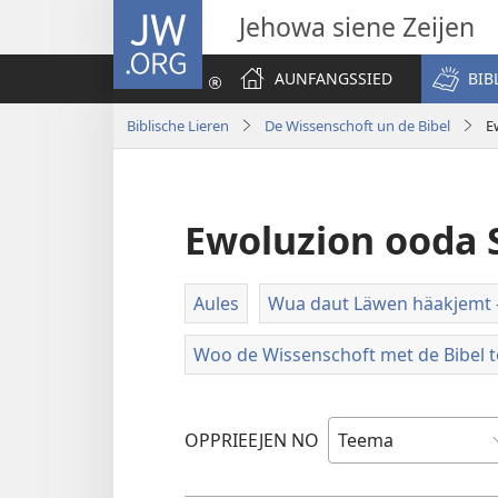
JW.ORG
Jehowa siene Zeijen
AUNFANGSSIED
BIB
Biblische Lieren
De Wissenschoft un de Bibel
E
Ewoluzion ooda 
Aules
Wua daut Läwen häakjemt –
Woo de Wissenschoft met de Bibel 
OPPRIEEJEN NO