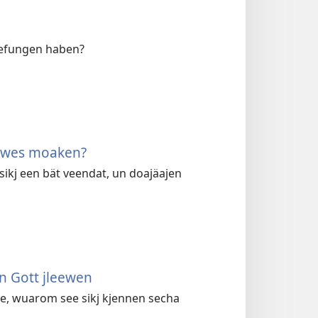
jefungen haben?
Läwes moaken?
sikj een bät veendat, un doajäajen
n Gott jleewen
he, wuarom see sikj kjennen secha