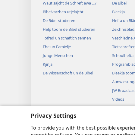
Waut sajcht de Schreft äwa ...?
De Bibel
Bibelvarzhen utjelajcht
Bieekja
De Bibel studieren
Hefta un Blä
Help toom de Bibel studieren
Zeichnisblä
Tofräd un schaftich sennen
Veschiedne A
Ehe un Famielje
Tietschrefte
Junge Menschen
Schoolhefta
Kjinja
Programblä
De Wissenschoft un de Bibel
Bieekja toom
Aunwiesung
JW Broadcas
Videos
Leeda
Privacy Settings
Dramasch t
Väajeläsde b
To provide you with the best possible experi