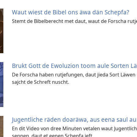
Waut wiest de Bibel ons äwa dän Schepfa?
Stemt de Bibelberecht met daut, waut de Forscha rut
Brukt Gott de Ewoluzion toom aule Sorten 
De Forscha haben rutjefungen, daut jieda Sort Läwen 
sajcht de Schreft nuscht.
Jugentliche räden doaräwa, aus eena saul au
En dit Video von dree Minuten vetalen waut Jugentlic
sennen, daut et eenen Schepfa jeft.