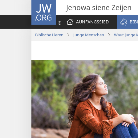
JW.ORG
Jehowa siene Zeijen
AUNFANGSSIED
BIB
Biblische Lieren
Junge Menschen
Waut junge 