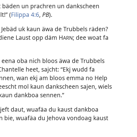
met bäden un prachren un dankscheen
t!” (
Filippa 4:6
,
PB
).
 Jebäd uk kaun äwa de Trubbels räden?
aj diene Laust opp däm H
; dee woat fa
ARN
l eena oba nich bloos äwa de Trubbels
hantelle heet, sajcht: “Ekj wudd fa
sennen, wan ekj am bloos emma no Help
 ieescht mol kaun dankscheen sajen, wiels
a kaun dankboa sennen.”
jeft daut, wuafäa du kaust dankboa
n bie, wuafäa du Jehova vondoag kaust