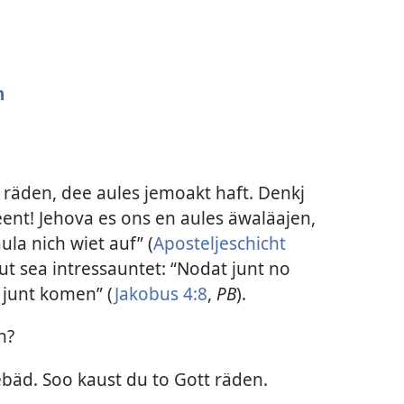
n
räden, dee aules jemoakt haft. Denkj
nt! Jehova es ons en aules äwaläajen,
ula nich wiet auf” (
Aposteljeschicht
aut sea intressauntet: “Nodat junt no
 junt komen” (
Jakobus 4:8
,
PB
).
n?
bäd. Soo kaust du to Gott räden.