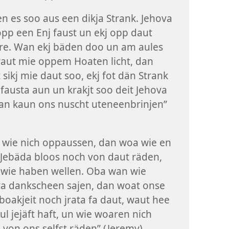
n es soo aus een dikja Strank. Jehova
opp een Enj faust un ekj opp daut
re. Wan ekj bäden doo un am aules
waut mie oppem Hoaten licht, dan
 sikj mie daut soo, ekj fot dän Strank
fausta aun un krakjt soo deit Jehova
an kaun ons nuscht uteneenbrinjen”
wie nich oppaussen, dan woa wie en
Jebäda bloos noch von daut räden,
wie haben wellen. Oba wan wie
a dankscheen sajen, dan woat onse
oakjeit noch jrata fa daut, waut hee
ul jejäft haft, un wie woaren nich
 von ons selfst räden” (Jeremy).