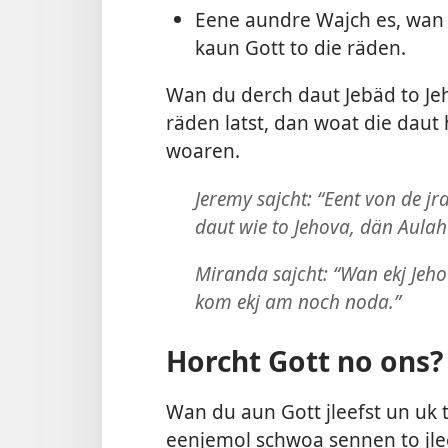
Eene aundre Wajch es, wan d
kaun Gott to die räden.
Wan du derch daut Jebäd to Jeh
räden latst, dan woat die daut
woaren.
Jeremy sajcht: “Eent von de jra
daut wie to Jehova, dän Aulah
Miranda sajcht: “Wan ekj Jeho
kom ekj am noch noda.”
Horcht Gott no ons?
Wan du aun Gott jleefst un uk
eenjemol schwoa sennen to jle