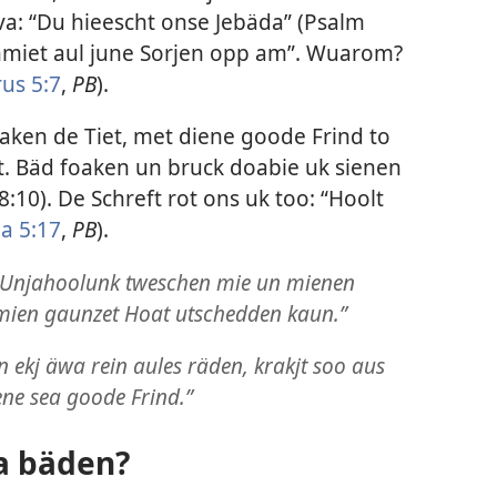
va: “Du hieescht onse Jebäda” (
Psalm
Schmiet aul june Sorjen opp am”. Wuarom?
rus 5:7
,
PB
).
aken de Tiet, met diene goode Frind to
t. Bäd foaken un bruck doabie uk sienen
8:10
). De Schreft rot ons uk too: “Hoolt
ha 5:17
,
PB
).
e Unjahoolunk tweschen mie un mienen
mien gaunzet Hoat utschedden kaun.”
n ekj äwa rein aules räden, krakjt soo aus
e sea goode Frind.”
a bäden?