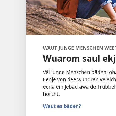
WAUT JUNGE MENSCHEN WEE
Wuarom saul ekj
Väl junge Menschen bäden, oba
Eenje von dee wundren veleicht
eena em Jebäd äwa de Trubbels 
horcht.
Waut es bäden?