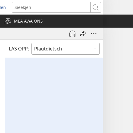
den
ns
Sieekjen
MEA ÄWA ONS
ow)
LÄS OPP: