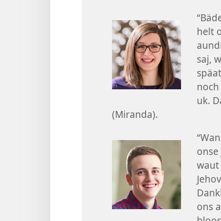
“Bäde
helt 
aund
saj, 
späat
noch 
uk. D
(Miranda).
“Wan 
onse 
waut 
Jehov
Dankb
ons a
bloos