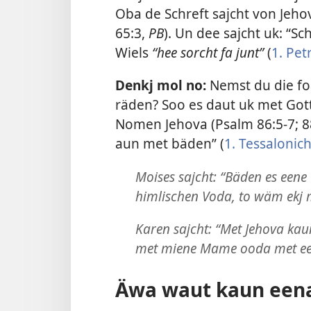
Oba de Schreft sajcht von Jeho
65:3
,
PB
). Un dee sajcht uk: “
Wiels
“hee sorcht fa junt”
(
1. Pet
Denkj mol no:
Nemst du die fo
räden? Soo es daut uk met Got
Nomen Jehova (
Psalm 86:5-7;
8
aun met bäden” (
1. Tessalonic
Moises sajcht: “Bäden es een
himlischen Voda, to wäm ekj 
Karen sajcht: “Met Jehova kau
met miene Mame ooda met een
Äwa waut kaun een