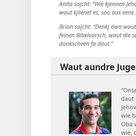
Anita sajcht: “Wie kjennen Je
waut kjlienet es, soo aus een
Brian sajcht: “Denkj äwa wau
feinen Bibelvarsch, waut die s
dankscheen fa daut.”
Waut aundre Jugen
“Onse
daut 
Jehov
wie b
Oba w
wie, 