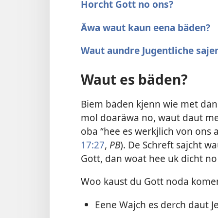
Horcht Gott no ons?
Äwa waut kaun eena bäden?
Waut aundre Jugentliche saje
Waut es bäden?
Biem bäden kjenn wie met dän 
mol doaräwa no, waut daut mee
oba “hee es werkjlich von ons a
17:27
,
PB
). De Schreft sajcht w
Gott, dan woat hee uk dicht no
Woo kaust du Gott noda kome
Eene Wajch es derch daut Je