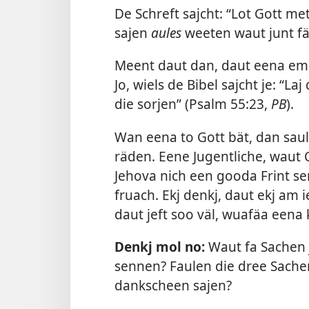
De Schreft sajcht: “Lot Gott 
sajen
aules
weeten waut junt fäl
Meent daut dan, daut eena em
Jo, wiels de Bibel sajcht je: “L
die sorjen” (
Psalm 55:23
,
PB
).
Wan eena to Gott bät, dan sau
räden. Eene Jugentliche, waut C
Jehova nich een gooda Frint 
fruach. Ekj denkj, daut ekj am
daut jeft soo väl, wuafäa een
Denkj mol no:
Waut fa Sachen 
sennen? Faulen die dree Sache
dankscheen sajen?