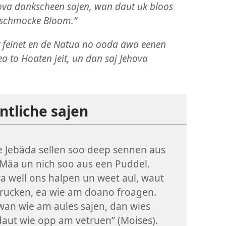
hova dankscheen sajen, wan daut uk bloos
e schmocke Bloom.”
t feinet en de Natua no ooda äwa eenen
ea to Hoaten jeit, un dan saj Jehova
tliche sajen
 Jebäda sellen soo deep sennen aus
Mäa un nich soo aus een Puddel.
a well ons halpen un weet aul, waut
rucken, ea wie am doano froagen.
an wie am aules sajen, dan wies
daut wie opp am vetruen” (Moises).