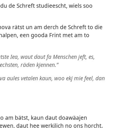
u de Schreft studieescht, wiels soo
ova rätst un am derch de Schreft to die
 halpen, een gooda Frint met am to
tste Iea, waut daut fa Menschen jeft, es,
echsten, räden kjennen.”
va aules vetalen kaun, woo ekj mie feel, dan
 to am bätst, kaun daut doawäajen
ewen, daut hee werkjlich no ons horcht.