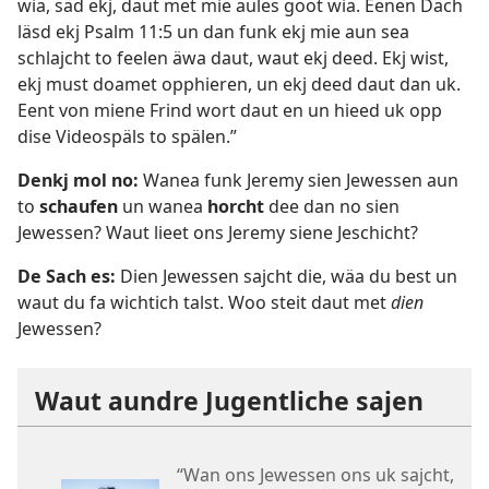
wia, säd ekj, daut met mie aules goot wia. Eenen Dach
läsd ekj
Psalm 11:5
un dan funk ekj mie aun sea
schlajcht to feelen äwa daut, waut ekj deed. Ekj wist,
ekj must doamet opphieren, un ekj deed daut dan uk.
Eent von miene Frind wort daut en un hieed uk opp
dise Videospäls to spälen.”
Denkj mol no:
Wanea funk Jeremy sien Jewessen aun
to
schaufen
un wanea
horcht
dee dan no sien
Jewessen? Waut lieet ons Jeremy siene Jeschicht?
De Sach es:
Dien Jewessen sajcht die, wäa du best un
waut du fa wichtich talst. Woo steit daut met
dien
Jewessen?
Waut aundre Jugentliche sajen
“Wan ons Jewessen ons uk sajcht,