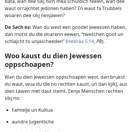
bäta, wan dee sikj nich mea schuldich feelen, wan dee
waut orrajchtet jedonen haben? En waut fa Trubbels
woaren dee sikj nenjäwen?
De Sach es:
Wan du west een goodet Jewessen haben,
dan motst du die doarenn eewen, “tweschen goot un
schlajcht to unjascheeden” (
Hebräa 5:14
,
PB
).
Woo kaust du dien Jewessen
oppschoapen?
Wan du dien Jewessen oppschoapen west, dan brukst
du waut, wua du die no rechten kaust, un dan kjikj, aus
dien Läwen met daut stemt. Eenje Menschen rechten
sikj no:
Famielje un Kultua
aundre Jugentliche