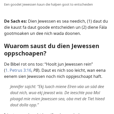
Een goodet Jewessen kaun die halpen goot to entscheiden
De Sach es:
Dien Jewessen es sea needich, (1) daut du
die kaust fa daut goode entscheiden un (2) diene Fäla
gootmoaken un dee nich wada doonen.
Wuarom saust du dien Jewessen
oppschoapen?
De Bibel rot ons too: “Hoolt jun Jewessen rein”
(
1. Petrus 3:16
,
PB
). Daut es nich soo leicht, wan eena
eenem sien Jewessen noch nich oppjeschoapt haft.
Jennifer sajcht: “Ekj luach miene Elren väa un säd dee
daut nich, wua ekj jewast wia. De ieeschte poa Mol
ploagd mie mien Jewessen sea, oba met de Tiet hieed
daut dolla opp.”