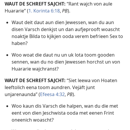
WAUT DE SCHREFT SAJCHT:
“Rant wajch von aule
Huararie” (
1. Korinta 6:18
,
PB
).
Waut deit daut aun dien Jewessen, wan du aun
disen Varsch denkjst un dan aufjeprooft woascht
noaktje Bilda to kjikjen ooda verem befrieen Sex to
haben?
Woo woat die daut nu un uk lota toom gooden
sennen, wan du no dien Jewessen horchst un von
Huararie wajchranst?
WAUT DE SCHREFT SAJCHT:
“Siet leewa von Hoaten
leeftolich eena toom aundren. Vejäft junt
unjarenaunda” (
Efeesa 4:32
,
PB
).
Woo kaun dis Varsch die halpen, wan du die met
eent von dien Jeschwista ooda met eenen Frint
oneenich woascht?