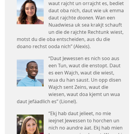
waut rajcht un orrajcht es, bediet
daut oba nich, daut wie uk emma
daut rajchte
doonen.
Wan een
Nuadwiesa uk sea krakjt schauft
un die de rajchte Rechtunk wiest,
motst du die oba entscheiden, aus du die
doano rechst ooda nich” (Alexis).
“Daut Jewessen es nich soo aus
een Tun, waut die enstopt. Daut
es een Wajch, waut die wiest,
wua du han saust. Un opp disen
Wajch sent Zeins, waut die
wiesen, waut doa kjemt un wua
daut jefäadlich es” (Lionel).
“Ekj hab daut jelieet, no mie
ieejnet Jewessen to horchen un
nich no aundre äat. Ekj hab mien