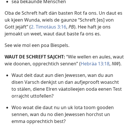
sea bekaunde Menschen
Oba de Schreft haft dän basten Rot fa ons. Un daut es
uk kjeen Wunda, wiels de gaunze “Schreft [es] von
Gott jejäft” (
2. Timotäus 3:16
,
PB
). Hee haft je ons
jemoakt un weet, waut daut baste fa ons es.
See wie mol een poa Biespels.
WAUT DE SCHREFT SAJCHT:
“Wie wellen en aules, waut
wie doonen, opprechtich sennen” (
Hebräa 13:18
,
NW
).
Waut deit daut aun dien Jewessen, wan du aun
disen Varsch denkjst un dan aufjeprooft woascht
to stälen, diene Elren väatolieejen ooda eenen Test
orrajcht uttofellen?
Woo woat die daut nu un uk lota toom gooden
sennen, wan du no dien Jewessen horchst un
emma opprechtich best?