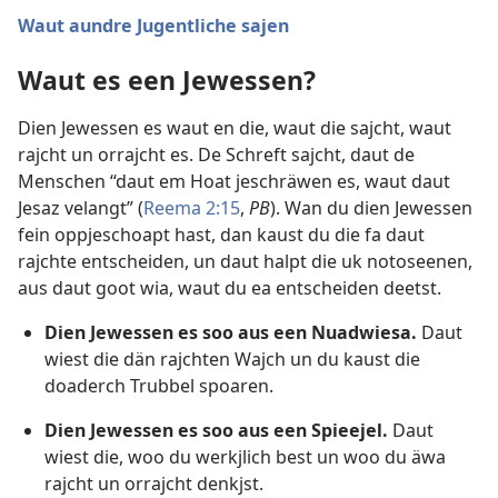
Waut aundre Jugentliche sajen
Waut es een Jewessen?
Dien Jewessen es waut en die, waut die sajcht, waut
rajcht un orrajcht es. De Schreft sajcht, daut de
Menschen “daut em Hoat jeschräwen es, waut daut
Jesaz velangt” (
Reema 2:15
,
PB
). Wan du dien Jewessen
fein oppjeschoapt hast, dan kaust du die fa daut
rajchte entscheiden, un daut halpt die uk notoseenen,
aus daut goot wia, waut du ea entscheiden deetst.
Dien Jewessen es soo aus een Nuadwiesa.
Daut
wiest die dän rajchten Wajch un du kaust die
doaderch Trubbel spoaren.
Dien Jewessen es soo aus een Spieejel.
Daut
wiest die, woo du werkjlich best un woo du äwa
rajcht un orrajcht denkjst.