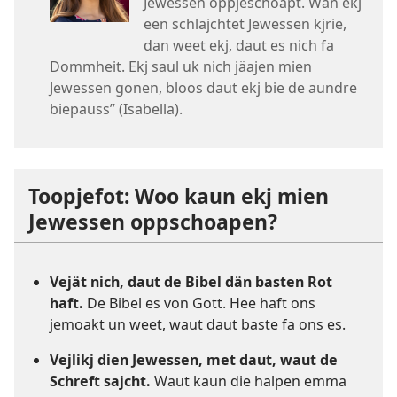
Jewessen oppjeschoapt. Wan ekj
een schlajchtet Jewessen kjrie,
dan weet ekj, daut es nich fa
Dommheit. Ekj saul uk nich jäajen mien
Jewessen gonen, bloos daut ekj bie de aundre
biepauss” (Isabella).
Toopjefot: Woo kaun ekj mien
Jewessen oppschoapen?
Vejät nich, daut de Bibel dän basten Rot
haft.
De Bibel es von Gott. Hee haft ons
jemoakt un weet, waut daut baste fa ons es.
Vejlikj dien Jewessen, met daut, waut de
Schreft sajcht.
Waut kaun die halpen emma