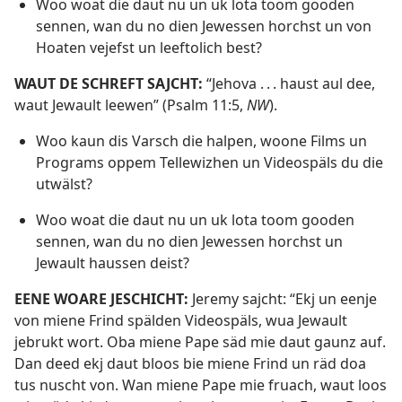
Woo woat die daut nu un uk lota toom gooden
sennen, wan du no dien Jewessen horchst un von
Hoaten vejefst un leeftolich best?
WAUT DE SCHREFT SAJCHT:
“Jehova . . . haust aul dee,
waut Jewault leewen” (
Psalm 11:5
,
NW
).
Woo kaun dis Varsch die halpen, woone Films un
Programs oppem Tellewizhen un Videospäls du die
utwälst?
Woo woat die daut nu un uk lota toom gooden
sennen, wan du no dien Jewessen horchst un
Jewault haussen deist?
EENE WOARE JESCHICHT:
Jeremy sajcht: “Ekj un eenje
von miene Frind spälden Videospäls, wua Jewault
jebrukt wort. Oba miene Pape säd mie daut gaunz auf.
Dan deed ekj daut bloos bie miene Frind un räd doa
tus nuscht von. Wan miene Pape mie fruach, waut loos