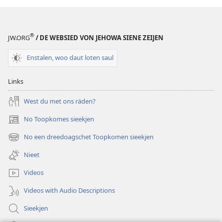
®
JW.ORG
/ DE WEBSIED VON JEHOWA SIENE ZEIJEN
Enstalen, woo daut loten saul
Links
West du met ons räden?
No Toopkomes sieekjen
(opens
new
No een dreedoagschet Toopkomen sieekjen
(opens
window)
new
Nieet
window)
Videos
Videos with Audio Descriptions
Sieekjen