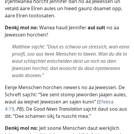
Irjentwanea horcht Jennifer dan no äa Jewessen un
vetald äare Elren aules un hieed gaunz doamet opp,
äare Elren tootosaten.
Denkj mol no:
Wanea haud Jennifer
aul sult
no äa
Jewessen horchen?
Matthew sajcht: “Daut es schwoa un stressich, wan eena
prooft, soo aus twee Menschen to läwen. Wan du die to
waut schlajchtet entscheiden deist un nich no dien
Jewessen horchst, dan woascht du daut irjentwanea
wada doonen.”
Eenje Menschen horchen newers no äa Jewessen. De
Schreft sajcht: “See sent stomp jeworden jäajen aules,
waut äa ieejnet Jewessen an sajen kunn” (
Efeesa
4:19
,
PB
). De
Good News Translation
sajcht daut soo aus
dit: “Dee schämen sikj fa nuscht mea.”
Denkj mol no:
Jeit soone Menschen daut werkjlich