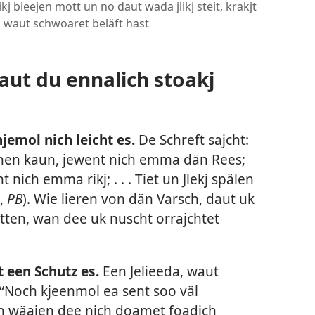
 bieejen mott un no daut wada jlikj steit, krakjt
 waut schwoaret beläft hast
aut du ennalich stoakj
emol nich leicht es.
De Schreft sajcht:
nen kaun, jewent nich emma dän Rees;
t nich emma rikj; . . . Tiet un Jlekj spälen
,
PB
). Wie lieren von dän Varsch, daut uk
ten, wan dee uk nuscht orrajchtet
 een Schutz es.
Een Jelieeda, waut
t: “Noch kjeenmol ea sent soo väl
n wäajen dee nich doamet foadich