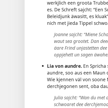
werkjlich een groota Trubbe
es. De Schreft sajcht: “Een 
Beleidjunk äwasitt, es kluak”
nich met jieda Tippel schw
Joanne sajcht: “Miene Sch
waut sea grootet. Dan de
äare Frind unjastetten de
oppjehett un sagen äwahei
Lia von aundre.
En Spricha 
aundre, soo aus een Maun d
Wie kjennen väl von soone 
derchjegonen sent, oba dau
Julia sajcht: “Wan du met 
schwoaret dee derchjemoa