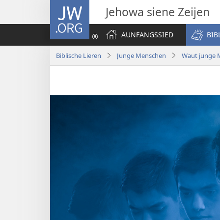
JW.ORG
Jehowa siene Zeijen
AUNFANGSSIED
BIB
Biblische Lieren
Junge Menschen
Waut junge 