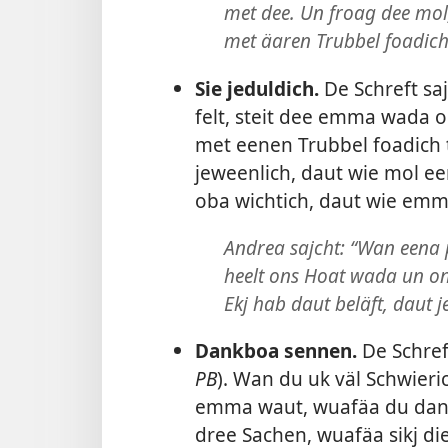
met dee. Un froag dee mol
met äaren Trubbel foadich
Sie jeduldich.
De Schreft sa
felt, steit dee emma wada o
met eenen Trubbel foadich 
jeweenlich, daut wie mol e
oba wichtich, daut wie em
Andrea sajcht: “Wan eena 
heelt ons Hoat wada un on
Ekj hab daut beläft, daut je
Dankboa sennen.
De Schreft
PB
). Wan du uk väl Schwieri
emma waut, wuafäa du dankb
dree Sachen, wuafäa sikj di