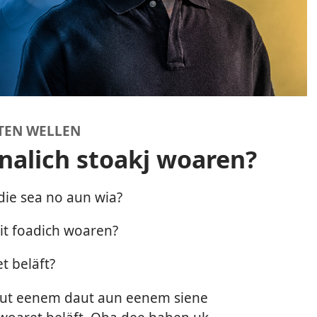
TEN WELLEN
nalich stoakj woaren?
die sea no aun wia?
it foadich woaren?
t beläft?
aut eenem daut aun eenem siene