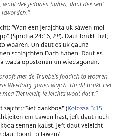
, waut dee jedonen haben, daut dee sent
 jeworden.”
jcht: “Wan een jerajchta uk säwen mol
pp” (
Spricha 24:16
,
PB
). Daut brukt Tiet,
to woaren. Un daut es uk gaunz
enen schlajchten Dach haben. Daut es
ma wada oppstonen un wiedagonen.
prooft met de Trubbels foadich to woaren,
se Weedoag gonen wajch. Un dit brukt Tiet.
 mea Tiet vejeit, je leichta woat daut.”
 sajcht: “Siet dankboa” (
Kolossa 3:15
,
chkjeiten em Läwen hast, jeft daut noch
oa sennen kaust. Jeft daut veleicht
e daut loont to läwen?