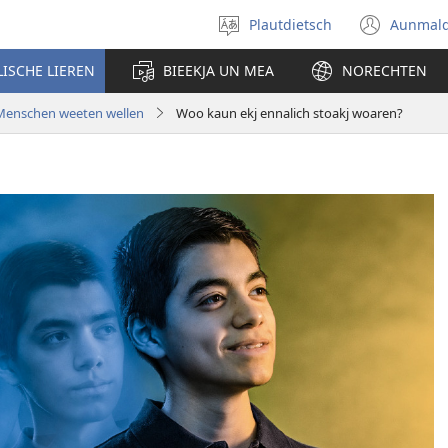
Plautdietsch
Aunmal
Wäl
(ope
eene
new
LISCHE LIEREN
BIEEKJA UN MEA
NORECHTEN
Sproak
wind
ut
Menschen weeten wellen
Woo kaun ekj ennalich stoakj woaren?