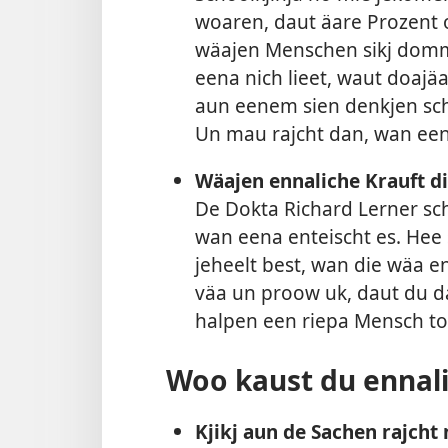
woaren, daut äare Prozent
wäajen Menschen sikj domm
eena nich lieet, waut doaj
aun eenem sien denkjen sc
Un mau rajcht dan, wan eena
Wäajen ennaliche Krauft di
De Dokta Richard Lerner sc
wan eena enteischt es. Hee s
jeheelt best, wan die wäa e
väa un proow uk, daut du d
halpen een riepa Mensch to
Woo kaust du ennali
Kjikj aun de Sachen rajcht