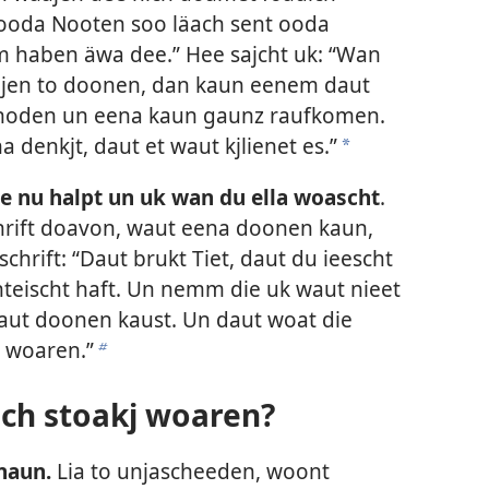
 ooda Nooten soo läach sent ooda
 haben äwa dee.” Hee sajcht uk: “Wan
äajen to doonen, dan kaun eenem daut
hoden un eena kaun gaunz raufkomen.
 denkjt, daut et waut kjlienet es.”
a
e nu halpt un uk wan du ella woascht
.
hrift doavon, waut eena doonen kaun,
chrift: “Daut brukt Tiet, daut du ieescht
nteischt haft. Un nemm die uk waut nieet
aut doonen kaust. Un daut woat die
 woaren.”
b
ch stoakj woaren?
 naun.
Lia to unjascheeden, woont