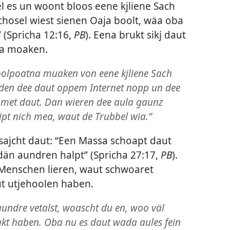
l es un woont bloos eene kjliene Sach
Schosel wiest sienen Oaja boolt, wäa oba
 (
Spricha 12:16
,
PB
). Eena brukt sikj daut
oa moaken.
oolpoatna muaken von eene kjliene Sach
eden dee daut oppem Internet nopp un dee
e met daut. Dan wieren dee aula gaunz
pt nich mea, waut de Trubbel wia.”
sajcht daut: “Een Massa schoapt daut
än aundren halpt” (
Spricha 27:17
,
PB
).
Menschen lieren, waut schwoaret
t utjehoolen haben.
aundre vetalst, woascht du en, woo väl
kt haben. Oba nu es daut wada aules fein