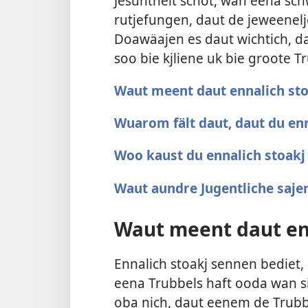
Jesuntheit schot, wan eena sc
rutjefungen, daut de jeweenel
Doawäajen es daut wichtich, da
soo bie kjliene uk bie groote T
Waut meent daut ennalich sto
Wuarom fält daut, daut du enn
Woo kaust du ennalich stoak
Waut aundre Jugentliche saje
Waut meent daut enn
Ennalich stoakj sennen bediet
eena Trubbels haft ooda wan 
oba nich, daut eenem de Trubb