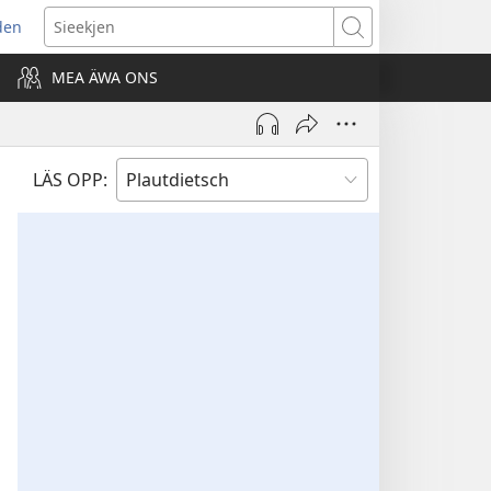
den
ns
Sieekjen
MEA ÄWA ONS
ow)
LÄS OPP: