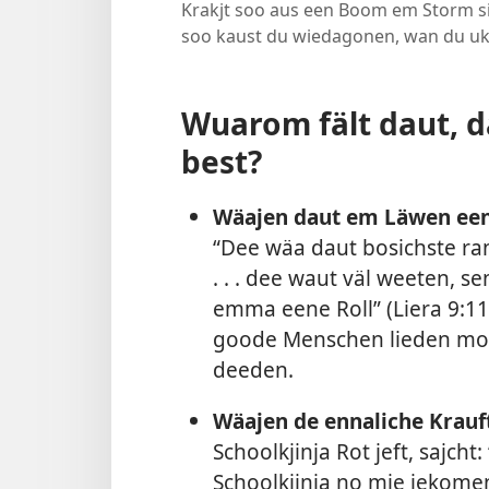
Krakjt soo aus een Boom em Storm sikj
soo kaust du wiedagonen, wan du uk
Wuarom fält daut, d
best?
Wäajen daut em Läwen eenj
“Dee wäa daut bosichste ra
. . . dee waut väl weeten, sen
emma eene Roll” (
Liera 9:11
goode Menschen lieden mot
deeden.
Wäajen de ennaliche Krauft
Schoolkjinja Rot jeft, sajch
Schoolkjinja no mie jekome