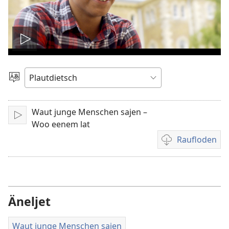
Video
spälen
Sproak
utwälen
Waut junge Menschen sajen –
Aufspälen
Woo eenem lat
Raufloden
Video
recordings
download
options
Äneljet
Waut junge Menschen sajen