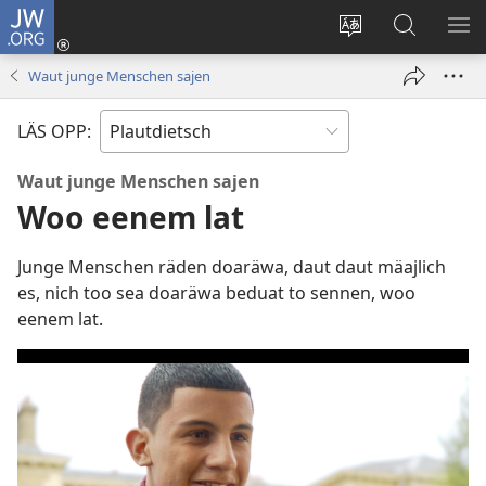
JW.ORG
Aunmalden
(opens
Sproak
En
ME
new
fa
JW.ORG
WI
Waut junge Menschen sajen
window)
dise
sieekjen
Sied
LÄS OPP:
endren
Waut junge Menschen sajen
Woo eenem lat
Junge Menschen räden doaräwa, daut daut mäajlich
es, nich too sea doaräwa beduat to sennen, woo
eenem lat.