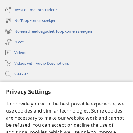
West du met ons räden?
No Toopkomes sieekjen
(opens
new
No een dreedoagschet Toopkomen sieekjen
(opens
window)
new
Nieet
window)
Videos
Videos with Audio Descriptions
Sieekjen
Help
Privacy Settings
Gowen
(opens
To provide you with the best possible experience, we
new
use cookies and similar technologies. Some cookies
window)
Woaktorm ONLINE-BIBLIOTÄKJ™
are necessary to make our website work and cannot
(opens
new
be refused. You can accept or decline the use of
®
JW Hub
window)
additional cookies, which we use only to improve
(opens